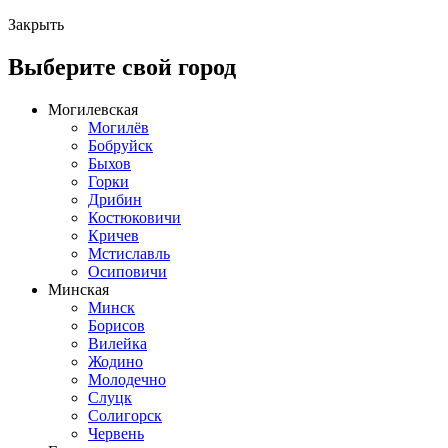
Закрыть
Выберите свой город
Могилевская
Могилёв
Бобруйск
Быхов
Горки
Дрибин
Костюковичи
Кричев
Мстиславль
Осиповичи
Минская
Минск
Борисов
Вилейка
Жодино
Молодечно
Слуцк
Солигорск
Червень