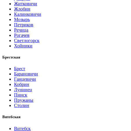
Житковичи
Жлобин
Калинковичи
Мозырь
Петриков
Речица
Рогачев
Светлогорск
Хойники
Брестская
Брест
Барановичи
Ганцевичи
Кобрин
Лунинец
Пинск
Пружаны
Столин
Витебская
Витебск