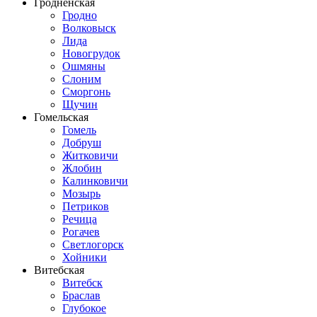
Гродненская
Гродно
Волковыск
Лида
Новогрудок
Ошмяны
Слоним
Сморгонь
Щучин
Гомельская
Гомель
Добруш
Житковичи
Жлобин
Калинковичи
Мозырь
Петриков
Речица
Рогачев
Светлогорск
Хойники
Витебская
Витебск
Браслав
Глубокое