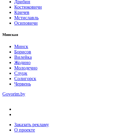
Дрибин
Костюковичи
Кричев
Мстиславль
Осиповичи
Минская
Минск
Борисов
Вилейка
Жодино
Молодечно
Слуцк
Солигорск
Червень
Govorim.by
Заказать рекламу
О проекте