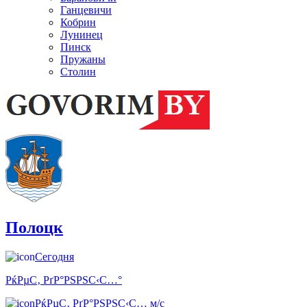
Ганцевичи
Кобрин
Лунинец
Пинск
Пружаны
Столин
Полоцк
Сегодня
РќРµС‚ РґР°РЅРЅС‹С…°
РќРµС‚ РґР°РЅРЅС‹С… м/с