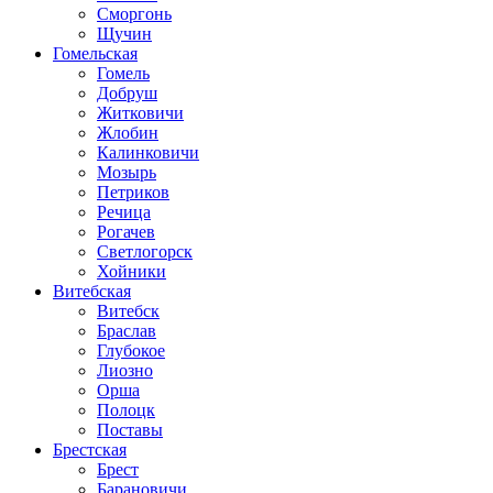
Сморгонь
Щучин
Гомельская
Гомель
Добруш
Житковичи
Жлобин
Калинковичи
Мозырь
Петриков
Речица
Рогачев
Светлогорск
Хойники
Витебская
Витебск
Браслав
Глубокое
Лиозно
Орша
Полоцк
Поставы
Брестская
Брест
Барановичи