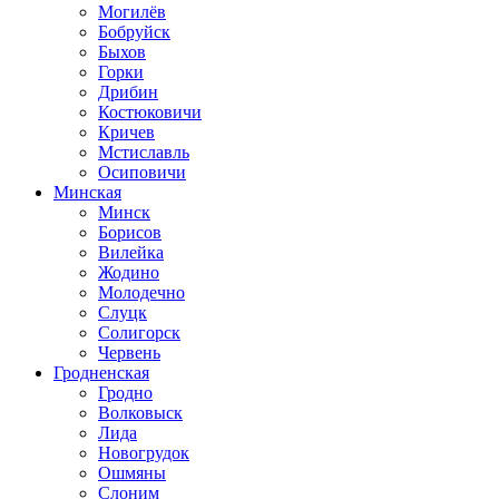
Могилёв
Бобруйск
Быхов
Горки
Дрибин
Костюковичи
Кричев
Мстиславль
Осиповичи
Минская
Минск
Борисов
Вилейка
Жодино
Молодечно
Слуцк
Солигорск
Червень
Гродненская
Гродно
Волковыск
Лида
Новогрудок
Ошмяны
Слоним