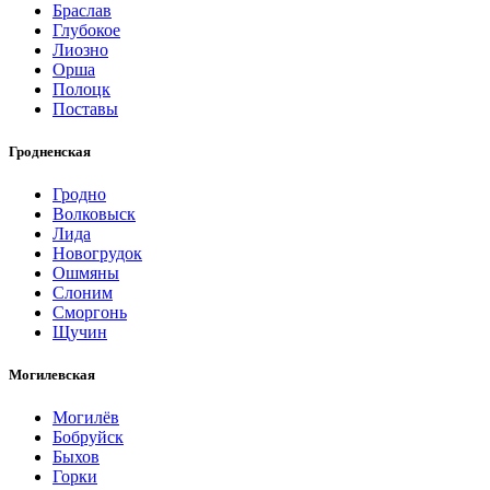
Браслав
Глубокое
Лиозно
Орша
Полоцк
Поставы
Гродненская
Гродно
Волковыск
Лида
Новогрудок
Ошмяны
Слоним
Сморгонь
Щучин
Могилевская
Могилёв
Бобруйск
Быхов
Горки