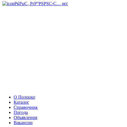
РќРµС‚ РґР°РЅРЅС‹С… м/с
О Полоцке
Каталог
Справочник
Погода
Объявления
Вакансии