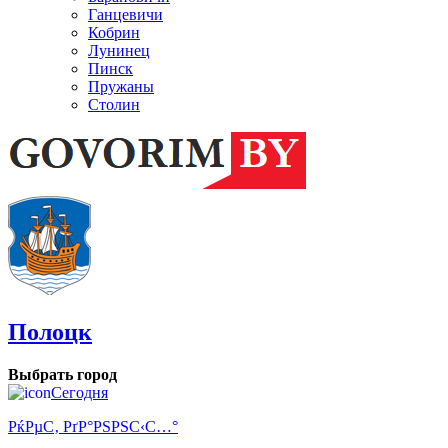
Ганцевичи
Кобрин
Лунинец
Пинск
Пружаны
Столин
Полоцк
Выбрать город
Сегодня
РќРµС‚ РґР°РЅРЅС‹С…°