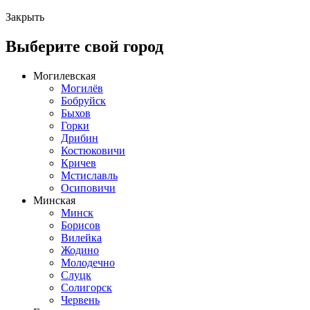
Закрыть
Выберите свой город
Могилевская
Могилёв
Бобруйск
Быхов
Горки
Дрибин
Костюковичи
Кричев
Мстиславль
Осиповичи
Минская
Минск
Борисов
Вилейка
Жодино
Молодечно
Слуцк
Солигорск
Червень