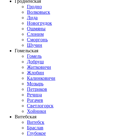
Гродненская
Гродно
Волковыск
Лида
Новогрудок
Ошмяны
Слоним
Сморгонь
Щучин
Гомельская
Гомель
Добруш
Житковичи
Жлобин
Калинковичи
Мозырь
Петриков
Речица
Рогачев
Светлогорск
Хойники
Витебская
Витебск
Браслав
Глубокое