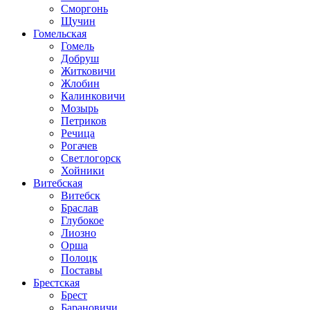
Сморгонь
Щучин
Гомельская
Гомель
Добруш
Житковичи
Жлобин
Калинковичи
Мозырь
Петриков
Речица
Рогачев
Светлогорск
Хойники
Витебская
Витебск
Браслав
Глубокое
Лиозно
Орша
Полоцк
Поставы
Брестская
Брест
Барановичи