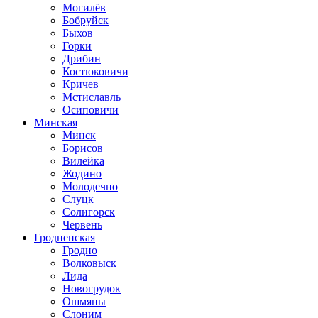
Могилёв
Бобруйск
Быхов
Горки
Дрибин
Костюковичи
Кричев
Мстиславль
Осиповичи
Минская
Минск
Борисов
Вилейка
Жодино
Молодечно
Слуцк
Солигорск
Червень
Гродненская
Гродно
Волковыск
Лида
Новогрудок
Ошмяны
Слоним