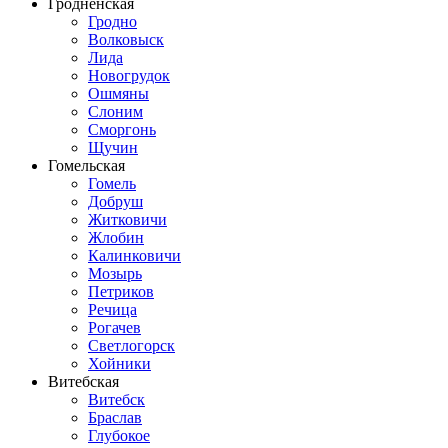
Гродненская
Гродно
Волковыск
Лида
Новогрудок
Ошмяны
Слоним
Сморгонь
Щучин
Гомельская
Гомель
Добруш
Житковичи
Жлобин
Калинковичи
Мозырь
Петриков
Речица
Рогачев
Светлогорск
Хойники
Витебская
Витебск
Браслав
Глубокое