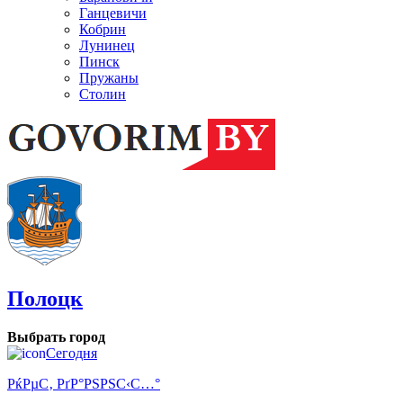
Ганцевичи
Кобрин
Лунинец
Пинск
Пружаны
Столин
Полоцк
Выбрать город
Сегодня
РќРµС‚ РґР°РЅРЅС‹С…°