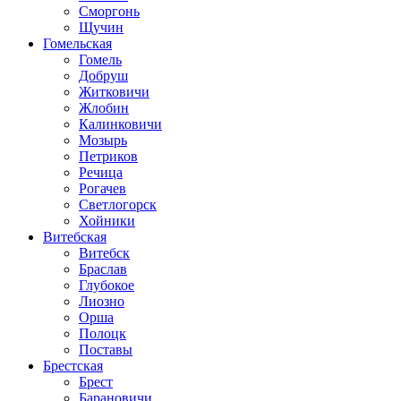
Сморгонь
Щучин
Гомельская
Гомель
Добруш
Житковичи
Жлобин
Калинковичи
Мозырь
Петриков
Речица
Рогачев
Светлогорск
Хойники
Витебская
Витебск
Браслав
Глубокое
Лиозно
Орша
Полоцк
Поставы
Брестская
Брест
Барановичи