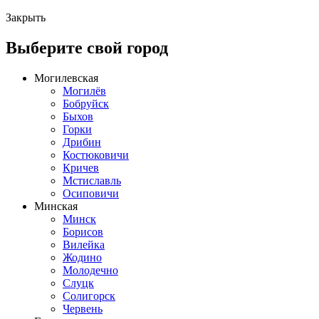
Закрыть
Выберите свой город
Могилевская
Могилёв
Бобруйск
Быхов
Горки
Дрибин
Костюковичи
Кричев
Мстиславль
Осиповичи
Минская
Минск
Борисов
Вилейка
Жодино
Молодечно
Слуцк
Солигорск
Червень