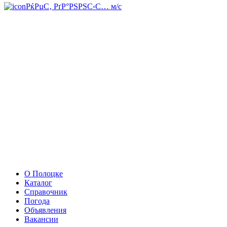
РќРµС‚ РґР°РЅРЅС‹С… м/с
О Полоцке
Каталог
Справочник
Погода
Объявления
Вакансии