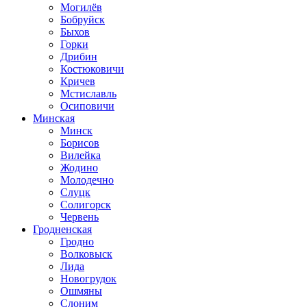
Могилёв
Бобруйск
Быхов
Горки
Дрибин
Костюковичи
Кричев
Мстиславль
Осиповичи
Минская
Минск
Борисов
Вилейка
Жодино
Молодечно
Слуцк
Солигорск
Червень
Гродненская
Гродно
Волковыск
Лида
Новогрудок
Ошмяны
Слоним