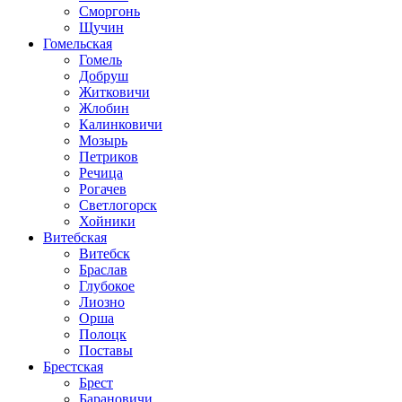
Сморгонь
Щучин
Гомельская
Гомель
Добруш
Житковичи
Жлобин
Калинковичи
Мозырь
Петриков
Речица
Рогачев
Светлогорск
Хойники
Витебская
Витебск
Браслав
Глубокое
Лиозно
Орша
Полоцк
Поставы
Брестская
Брест
Барановичи