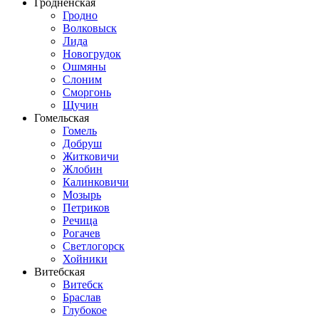
Гродненская
Гродно
Волковыск
Лида
Новогрудок
Ошмяны
Слоним
Сморгонь
Щучин
Гомельская
Гомель
Добруш
Житковичи
Жлобин
Калинковичи
Мозырь
Петриков
Речица
Рогачев
Светлогорск
Хойники
Витебская
Витебск
Браслав
Глубокое