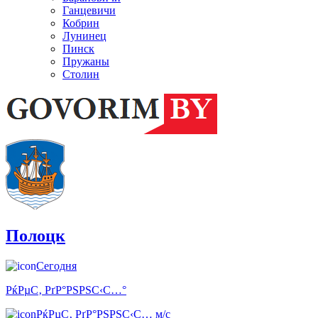
Ганцевичи
Кобрин
Лунинец
Пинск
Пружаны
Столин
Полоцк
Сегодня
РќРµС‚ РґР°РЅРЅС‹С…°
РќРµС‚ РґР°РЅРЅС‹С… м/с