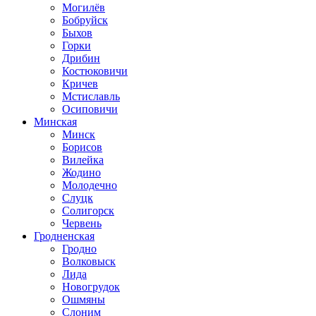
Могилёв
Бобруйск
Быхов
Горки
Дрибин
Костюковичи
Кричев
Мстиславль
Осиповичи
Минская
Минск
Борисов
Вилейка
Жодино
Молодечно
Слуцк
Солигорск
Червень
Гродненская
Гродно
Волковыск
Лида
Новогрудок
Ошмяны
Слоним