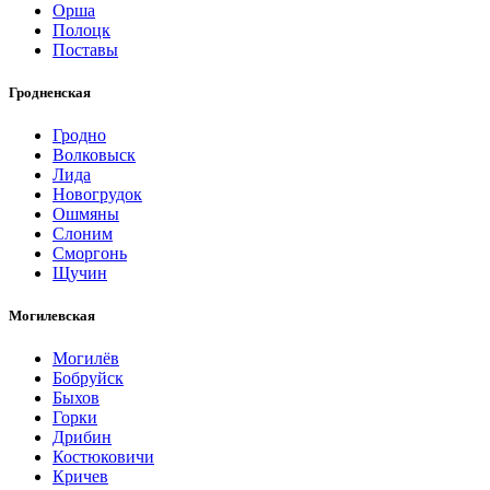
Орша
Полоцк
Поставы
Гродненская
Гродно
Волковыск
Лида
Новогрудок
Ошмяны
Слоним
Сморгонь
Щучин
Могилевская
Могилёв
Бобруйск
Быхов
Горки
Дрибин
Костюковичи
Кричев