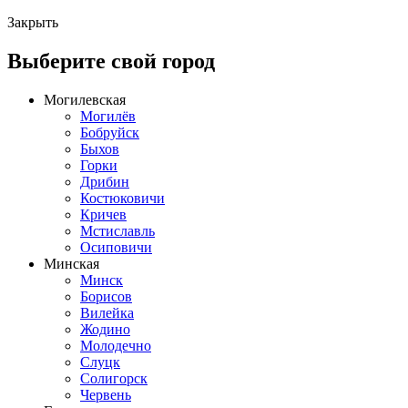
Закрыть
Выберите свой город
Могилевская
Могилёв
Бобруйск
Быхов
Горки
Дрибин
Костюковичи
Кричев
Мстиславль
Осиповичи
Минская
Минск
Борисов
Вилейка
Жодино
Молодечно
Слуцк
Солигорск
Червень