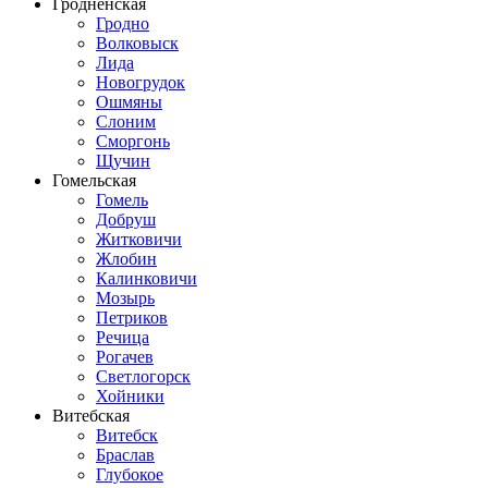
Гродненская
Гродно
Волковыск
Лида
Новогрудок
Ошмяны
Слоним
Сморгонь
Щучин
Гомельская
Гомель
Добруш
Житковичи
Жлобин
Калинковичи
Мозырь
Петриков
Речица
Рогачев
Светлогорск
Хойники
Витебская
Витебск
Браслав
Глубокое