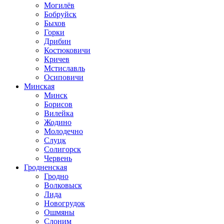
Могилёв
Бобруйск
Быхов
Горки
Дрибин
Костюковичи
Кричев
Мстиславль
Осиповичи
Минская
Минск
Борисов
Вилейка
Жодино
Молодечно
Слуцк
Солигорск
Червень
Гродненская
Гродно
Волковыск
Лида
Новогрудок
Ошмяны
Слоним