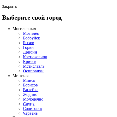
Закрыть
Выберите свой город
Могилевская
Могилёв
Бобруйск
Быхов
Горки
Дрибин
Костюковичи
Кричев
Мстиславль
Осиповичи
Минская
Минск
Борисов
Вилейка
Жодино
Молодечно
Слуцк
Солигорск
Червень