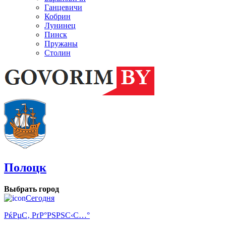
Ганцевичи
Кобрин
Лунинец
Пинск
Пружаны
Столин
Полоцк
Выбрать город
Сегодня
РќРµС‚ РґР°РЅРЅС‹С…°