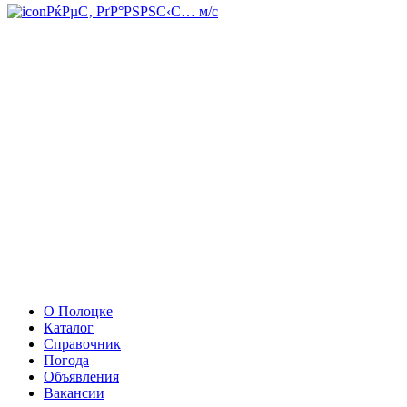
РќРµС‚ РґР°РЅРЅС‹С… м/с
О Полоцке
Каталог
Справочник
Погода
Объявления
Вакансии