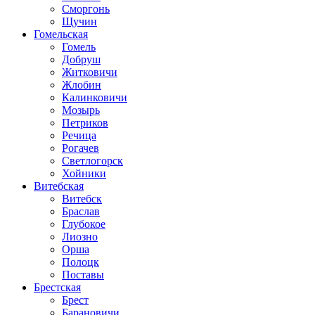
Сморгонь
Щучин
Гомельская
Гомель
Добруш
Житковичи
Жлобин
Калинковичи
Мозырь
Петриков
Речица
Рогачев
Светлогорск
Хойники
Витебская
Витебск
Браслав
Глубокое
Лиозно
Орша
Полоцк
Поставы
Брестская
Брест
Барановичи