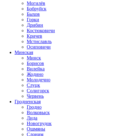
Могилёв
Бобруйск
Быхов
Горки
Дрибин
Костюковичи
Кричев
Мстиславль
Осиповичи
Минская
Минск
Борисов
Вилейка
Жодино
Молодечно
Слуцк
Солигорск
Червень
Гродненская
Гродно
Волковыск
Лида
Новогрудок
Ошмяны
Слоним