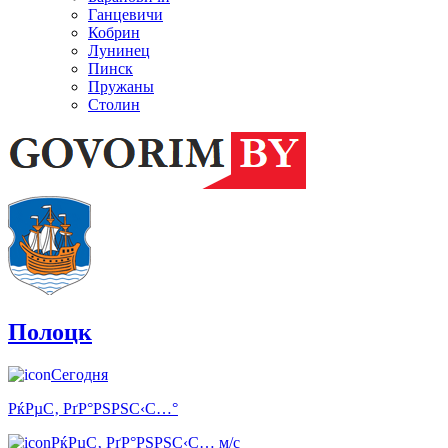
Ганцевичи
Кобрин
Лунинец
Пинск
Пружаны
Столин
Полоцк
Сегодня
РќРµС‚ РґР°РЅРЅС‹С…°
РќРµС‚ РґР°РЅРЅС‹С… м/с