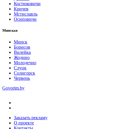
Костюковичи
Кричев
Мстиславль
Осиповичи
Минская
Минск
Борисов
Вилейка
Жодино
Молодечно
Слуцк
Солигорск
Червень
Govorim.by
Заказать рекламу
О проекте
Контакты