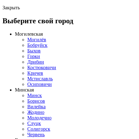
Закрыть
Выберите свой город
Могилевская
Могилёв
Бобруйск
Быхов
Горки
Дрибин
Костюковичи
Кричев
Мстиславль
Осиповичи
Минская
Минск
Борисов
Вилейка
Жодино
Молодечно
Слуцк
Солигорск
Червень