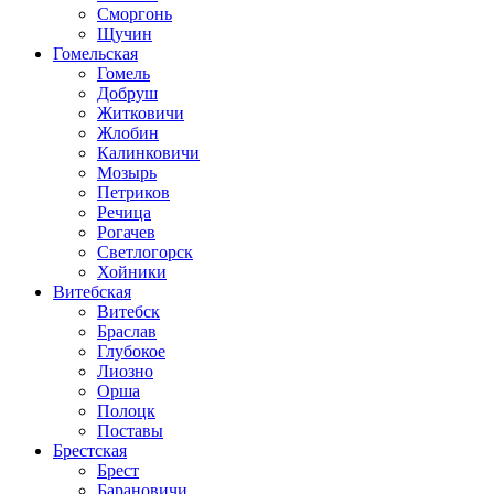
Сморгонь
Щучин
Гомельская
Гомель
Добруш
Житковичи
Жлобин
Калинковичи
Мозырь
Петриков
Речица
Рогачев
Светлогорск
Хойники
Витебская
Витебск
Браслав
Глубокое
Лиозно
Орша
Полоцк
Поставы
Брестская
Брест
Барановичи