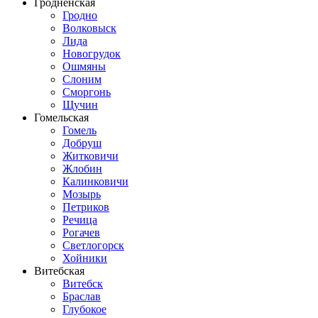
Гродненская
Гродно
Волковыск
Лида
Новогрудок
Ошмяны
Слоним
Сморгонь
Щучин
Гомельская
Гомель
Добруш
Житковичи
Жлобин
Калинковичи
Мозырь
Петриков
Речица
Рогачев
Светлогорск
Хойники
Витебская
Витебск
Браслав
Глубокое