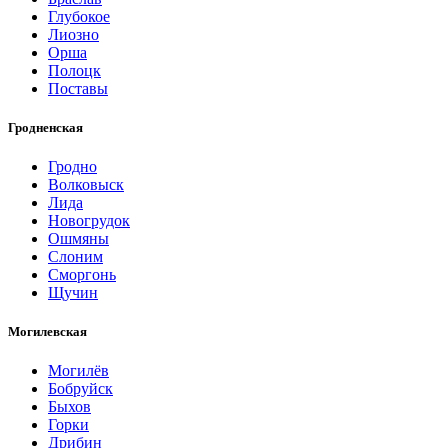
Глубокое
Лиозно
Орша
Полоцк
Поставы
Гродненская
Гродно
Волковыск
Лида
Новогрудок
Ошмяны
Слоним
Сморгонь
Щучин
Могилевская
Могилёв
Бобруйск
Быхов
Горки
Дрибин