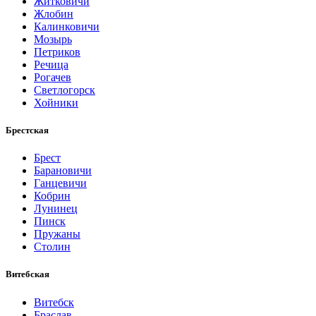
Житковичи
Жлобин
Калинковичи
Мозырь
Петриков
Речица
Рогачев
Светлогорск
Хойники
Брестская
Брест
Барановичи
Ганцевичи
Кобрин
Лунинец
Пинск
Пружаны
Столин
Витебская
Витебск
Браслав