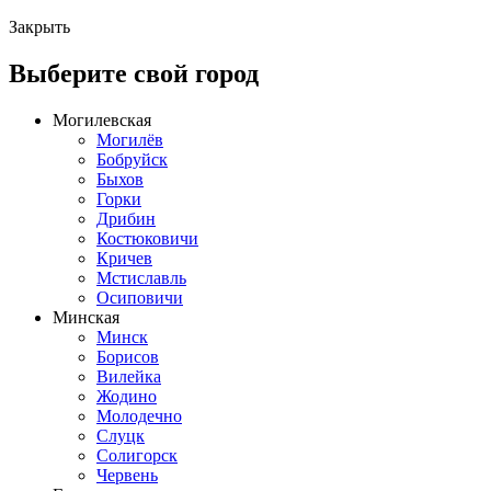
Закрыть
Выберите свой город
Могилевская
Могилёв
Бобруйск
Быхов
Горки
Дрибин
Костюковичи
Кричев
Мстиславль
Осиповичи
Минская
Минск
Борисов
Вилейка
Жодино
Молодечно
Слуцк
Солигорск
Червень