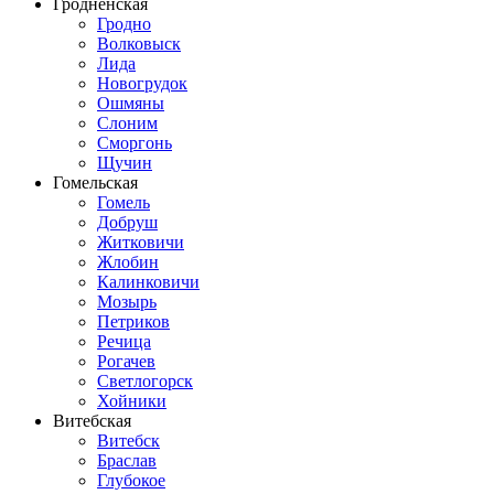
Гродненская
Гродно
Волковыск
Лида
Новогрудок
Ошмяны
Слоним
Сморгонь
Щучин
Гомельская
Гомель
Добруш
Житковичи
Жлобин
Калинковичи
Мозырь
Петриков
Речица
Рогачев
Светлогорск
Хойники
Витебская
Витебск
Браслав
Глубокое