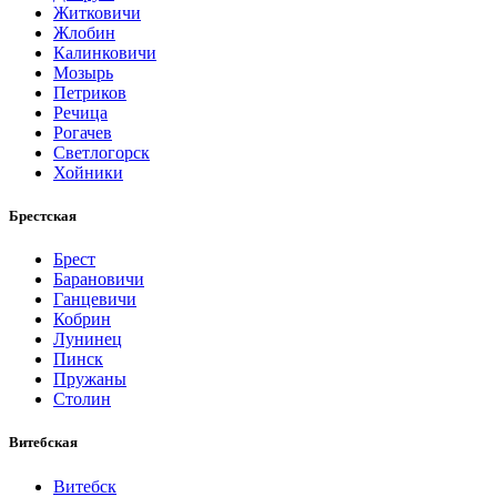
Житковичи
Жлобин
Калинковичи
Мозырь
Петриков
Речица
Рогачев
Светлогорск
Хойники
Брестская
Брест
Барановичи
Ганцевичи
Кобрин
Лунинец
Пинск
Пружаны
Столин
Витебская
Витебск