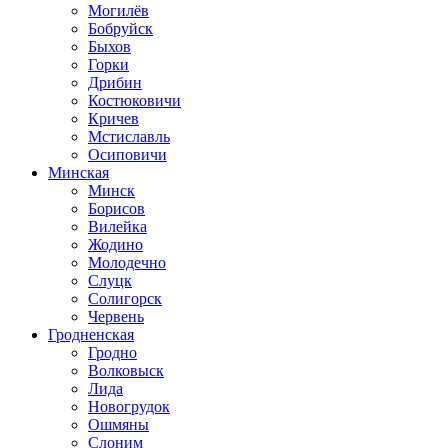
Могилёв
Бобруйск
Быхов
Горки
Дрибин
Костюковичи
Кричев
Мстиславль
Осиповичи
Минская
Минск
Борисов
Вилейка
Жодино
Молодечно
Слуцк
Солигорск
Червень
Гродненская
Гродно
Волковыск
Лида
Новогрудок
Ошмяны
Слоним