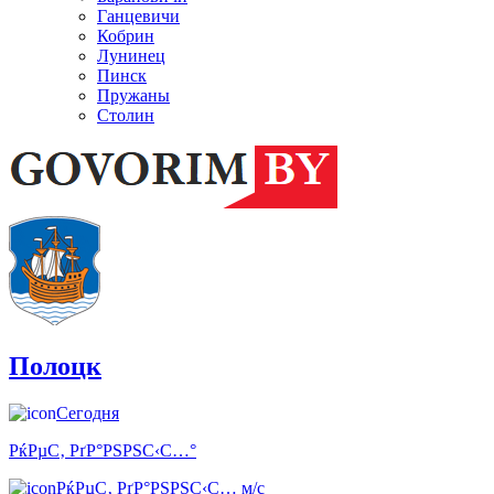
Ганцевичи
Кобрин
Лунинец
Пинск
Пружаны
Столин
Полоцк
Сегодня
РќРµС‚ РґР°РЅРЅС‹С…°
РќРµС‚ РґР°РЅРЅС‹С… м/с