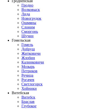
Гродненская
Гродно
Волковыск
Лида
Новогрудок
Ошмяны
Слоним
Сморгонь
Щучин
Гомельская
Гомель
Добруш
Житковичи
Жлобин
Калинковичи
Мозырь
Петриков
Речица
Рогачев
Светлогорск
Хойники
Витебская
Витебск
Браслав
Глубокое