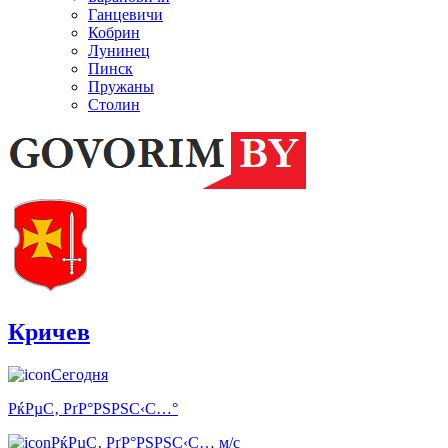
Ганцевичи
Кобрин
Лунинец
Пинск
Пружаны
Столин
Кричев
Сегодня
РќРµС‚ РґР°РЅРЅС‹С…°
РќРµС‚ РґР°РЅРЅС‹С… м/с