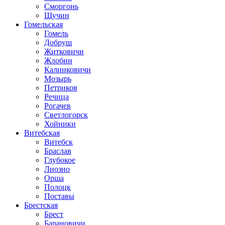
Сморгонь
Щучин
Гомельская
Гомель
Добруш
Житковичи
Жлобин
Калинковичи
Мозырь
Петриков
Речица
Рогачев
Светлогорск
Хойники
Витебская
Витебск
Браслав
Глубокое
Лиозно
Орша
Полоцк
Поставы
Брестская
Брест
Барановичи