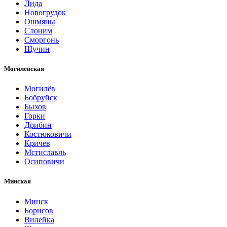
Лида
Новогрудок
Ошмяны
Слоним
Сморгонь
Щучин
Могилевская
Могилёв
Бобруйск
Быхов
Горки
Дрибин
Костюковичи
Кричев
Мстиславль
Осиповичи
Минская
Минск
Борисов
Вилейка