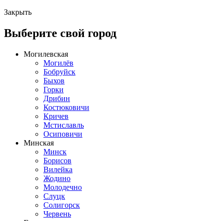
Закрыть
Выберите свой город
Могилевская
Могилёв
Бобруйск
Быхов
Горки
Дрибин
Костюковичи
Кричев
Мстиславль
Осиповичи
Минская
Минск
Борисов
Вилейка
Жодино
Молодечно
Слуцк
Солигорск
Червень