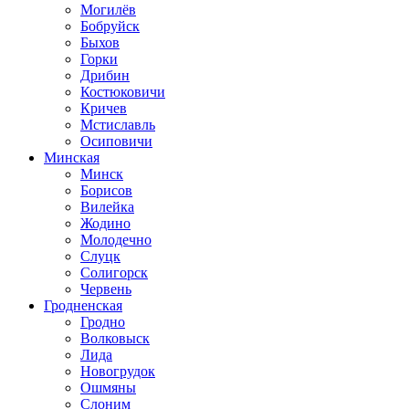
Могилёв
Бобруйск
Быхов
Горки
Дрибин
Костюковичи
Кричев
Мстиславль
Осиповичи
Минская
Минск
Борисов
Вилейка
Жодино
Молодечно
Слуцк
Солигорск
Червень
Гродненская
Гродно
Волковыск
Лида
Новогрудок
Ошмяны
Слоним