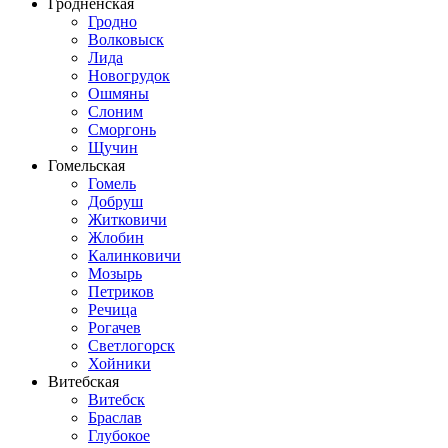
Гродненская
Гродно
Волковыск
Лида
Новогрудок
Ошмяны
Слоним
Сморгонь
Щучин
Гомельская
Гомель
Добруш
Житковичи
Жлобин
Калинковичи
Мозырь
Петриков
Речица
Рогачев
Светлогорск
Хойники
Витебская
Витебск
Браслав
Глубокое