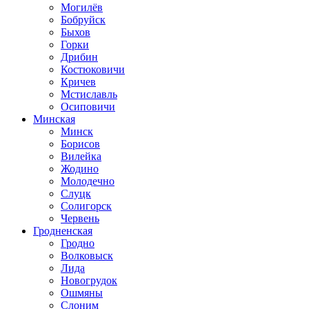
Могилёв
Бобруйск
Быхов
Горки
Дрибин
Костюковичи
Кричев
Мстиславль
Осиповичи
Минская
Минск
Борисов
Вилейка
Жодино
Молодечно
Слуцк
Солигорск
Червень
Гродненская
Гродно
Волковыск
Лида
Новогрудок
Ошмяны
Слоним