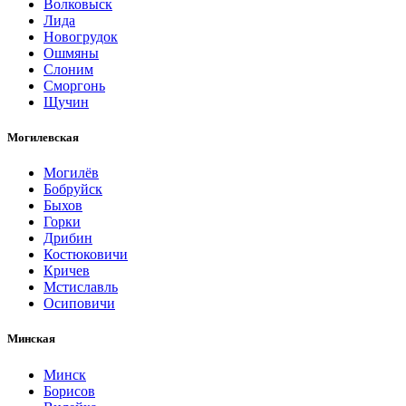
Волковыск
Лида
Новогрудок
Ошмяны
Слоним
Сморгонь
Щучин
Могилевская
Могилёв
Бобруйск
Быхов
Горки
Дрибин
Костюковичи
Кричев
Мстиславль
Осиповичи
Минская
Минск
Борисов