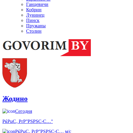
Ганцевичи
Кобрин
Лунинец
Пинск
Пружаны
Столин
Жодино
Сегодня
РќРµС‚ РґР°РЅРЅС‹С…°
РќРµС‚ РґР°РЅРЅС‹С… м/с