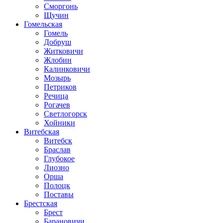
Сморгонь
Щучин
Гомельская
Гомель
Добруш
Житковичи
Жлобин
Калинковичи
Мозырь
Петриков
Речица
Рогачев
Светлогорск
Хойники
Витебская
Витебск
Браслав
Глубокое
Лиозно
Орша
Полоцк
Поставы
Брестская
Брест
Барановичи