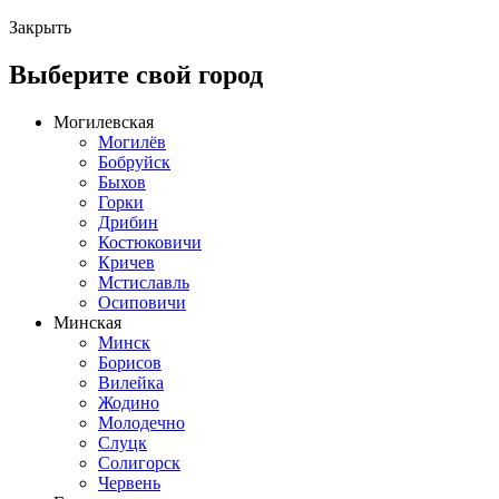
Закрыть
Выберите свой город
Могилевская
Могилёв
Бобруйск
Быхов
Горки
Дрибин
Костюковичи
Кричев
Мстиславль
Осиповичи
Минская
Минск
Борисов
Вилейка
Жодино
Молодечно
Слуцк
Солигорск
Червень