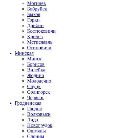
Могилёв
Бобруйск
Быхов
Горки
Дрибин
Костюковичи
Кричев
Мстиславль
Осиповичи
Минская
Минск
Борисов
Вилейка
Жодино
Молодечно
Слуцк
Солигорск
Червень
Гродненская
Гродно
Волковыск
Лида
Новогрудок
Ошмяны
Слоним