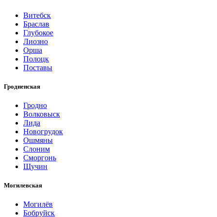
Витебск
Браслав
Глубокое
Лиозно
Орша
Полоцк
Поставы
Гродненская
Гродно
Волковыск
Лида
Новогрудок
Ошмяны
Слоним
Сморгонь
Щучин
Могилевская
Могилёв
Бобруйск