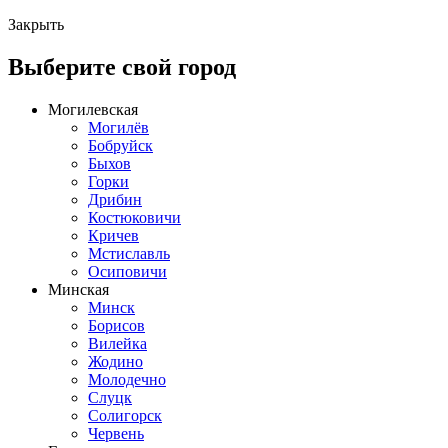
Закрыть
Выберите свой город
Могилевская
Могилёв
Бобруйск
Быхов
Горки
Дрибин
Костюковичи
Кричев
Мстиславль
Осиповичи
Минская
Минск
Борисов
Вилейка
Жодино
Молодечно
Слуцк
Солигорск
Червень