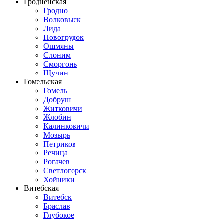
Гродненская
Гродно
Волковыск
Лида
Новогрудок
Ошмяны
Слоним
Сморгонь
Щучин
Гомельская
Гомель
Добруш
Житковичи
Жлобин
Калинковичи
Мозырь
Петриков
Речица
Рогачев
Светлогорск
Хойники
Витебская
Витебск
Браслав
Глубокое