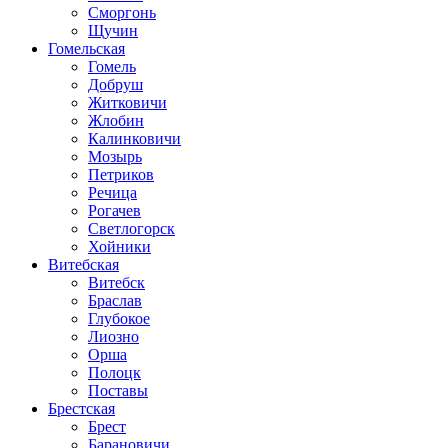
Сморгонь
Щучин
Гомельская
Гомель
Добруш
Житковичи
Жлобин
Калинковичи
Мозырь
Петриков
Речица
Рогачев
Светлогорск
Хойники
Витебская
Витебск
Браслав
Глубокое
Лиозно
Орша
Полоцк
Поставы
Брестская
Брест
Барановичи