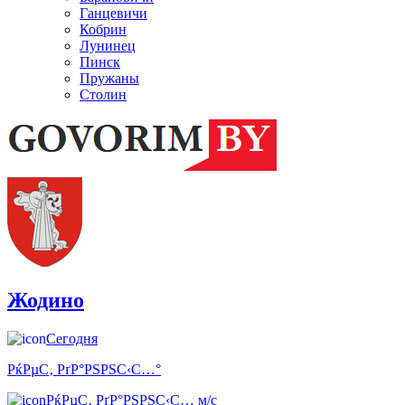
Ганцевичи
Кобрин
Лунинец
Пинск
Пружаны
Столин
Жодино
Сегодня
РќРµС‚ РґР°РЅРЅС‹С…°
РќРµС‚ РґР°РЅРЅС‹С… м/с