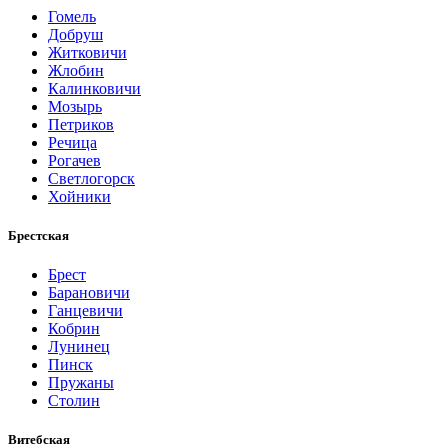
Гомель
Добруш
Житковичи
Жлобин
Калинковичи
Мозырь
Петриков
Речица
Рогачев
Светлогорск
Хойники
Брестская
Брест
Барановичи
Ганцевичи
Кобрин
Лунинец
Пинск
Пружаны
Столин
Витебская