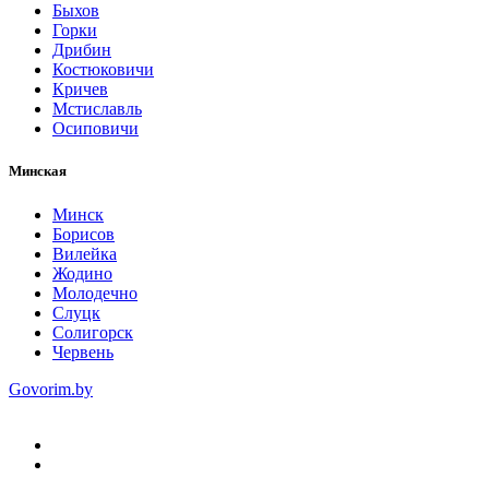
Быхов
Горки
Дрибин
Костюковичи
Кричев
Мстиславль
Осиповичи
Минская
Минск
Борисов
Вилейка
Жодино
Молодечно
Слуцк
Солигорск
Червень
Govorim.by