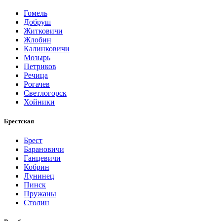
Гомель
Добруш
Житковичи
Жлобин
Калинковичи
Мозырь
Петриков
Речица
Рогачев
Светлогорск
Хойники
Брестская
Брест
Барановичи
Ганцевичи
Кобрин
Лунинец
Пинск
Пружаны
Столин