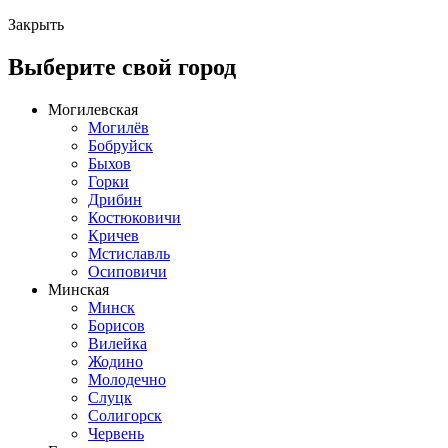
Закрыть
Выберите свой город
Могилевская
Могилёв
Бобруйск
Быхов
Горки
Дрибин
Костюковичи
Кричев
Мстиславль
Осиповичи
Минская
Минск
Борисов
Вилейка
Жодино
Молодечно
Слуцк
Солигорск
Червень