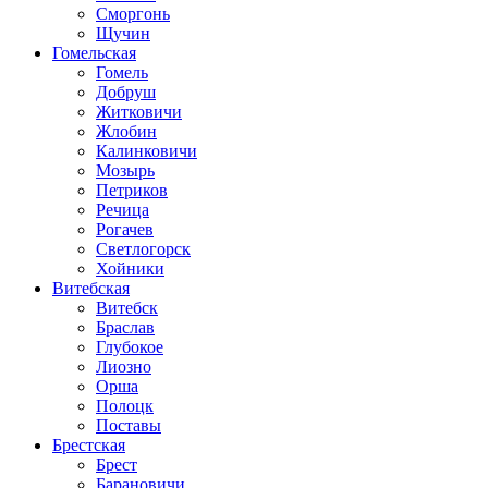
Сморгонь
Щучин
Гомельская
Гомель
Добруш
Житковичи
Жлобин
Калинковичи
Мозырь
Петриков
Речица
Рогачев
Светлогорск
Хойники
Витебская
Витебск
Браслав
Глубокое
Лиозно
Орша
Полоцк
Поставы
Брестская
Брест
Барановичи