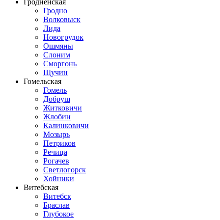
Гродненская
Гродно
Волковыск
Лида
Новогрудок
Ошмяны
Слоним
Сморгонь
Щучин
Гомельская
Гомель
Добруш
Житковичи
Жлобин
Калинковичи
Мозырь
Петриков
Речица
Рогачев
Светлогорск
Хойники
Витебская
Витебск
Браслав
Глубокое