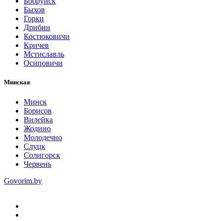
Бобруйск
Быхов
Горки
Дрибин
Костюковичи
Кричев
Мстиславль
Осиповичи
Минская
Минск
Борисов
Вилейка
Жодино
Молодечно
Слуцк
Солигорск
Червень
Govorim.by