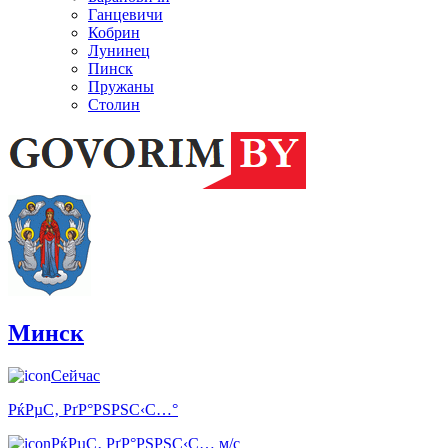
Ганцевичи
Кобрин
Лунинец
Пинск
Пружаны
Столин
Минск
Сейчас
РќРµС‚ РґР°РЅРЅС‹С…°
РќРµС‚ РґР°РЅРЅС‹С… м/с