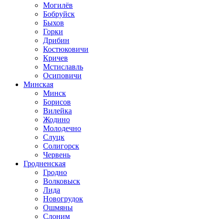
Могилёв
Бобруйск
Быхов
Горки
Дрибин
Костюковичи
Кричев
Мстиславль
Осиповичи
Минская
Минск
Борисов
Вилейка
Жодино
Молодечно
Слуцк
Солигорск
Червень
Гродненская
Гродно
Волковыск
Лида
Новогрудок
Ошмяны
Слоним