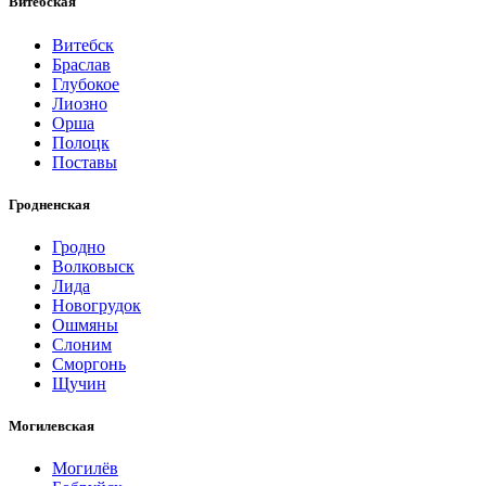
Витебская
Витебск
Браслав
Глубокое
Лиозно
Орша
Полоцк
Поставы
Гродненская
Гродно
Волковыск
Лида
Новогрудок
Ошмяны
Слоним
Сморгонь
Щучин
Могилевская
Могилёв