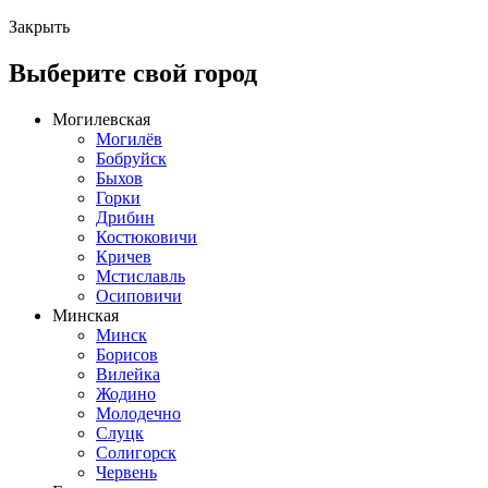
Закрыть
Выберите свой город
Могилевская
Могилёв
Бобруйск
Быхов
Горки
Дрибин
Костюковичи
Кричев
Мстиславль
Осиповичи
Минская
Минск
Борисов
Вилейка
Жодино
Молодечно
Слуцк
Солигорск
Червень