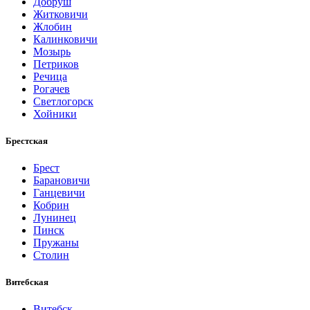
Добруш
Житковичи
Жлобин
Калинковичи
Мозырь
Петриков
Речица
Рогачев
Светлогорск
Хойники
Брестская
Брест
Барановичи
Ганцевичи
Кобрин
Лунинец
Пинск
Пружаны
Столин
Витебская
Витебск