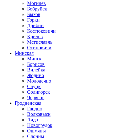
Могилёв
Бобруйск
Быхов
Горки
Дрибин
Костюковичи
Кричев
Мстиславль
Осиповичи
Минская
Минск
Борисов
Вилейка
Жодино
Молодечно
Слуцк
Солигорск
Червень
Гродненская
Гродно
Волковыск
Лида
Новогрудок
Ошмяны
Слоним