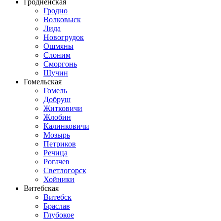
Гродненская
Гродно
Волковыск
Лида
Новогрудок
Ошмяны
Слоним
Сморгонь
Щучин
Гомельская
Гомель
Добруш
Житковичи
Жлобин
Калинковичи
Мозырь
Петриков
Речица
Рогачев
Светлогорск
Хойники
Витебская
Витебск
Браслав
Глубокое