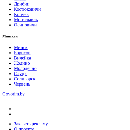
Дрибин
Костюковичи
Кричев
Мстиславль
Осиповичи
Минская
Минск
Борисов
Вилейка
Жодино
Молодечно
Слуцк
Солигорск
Червень
Govorim.by
Заказать рекламу
О проекте