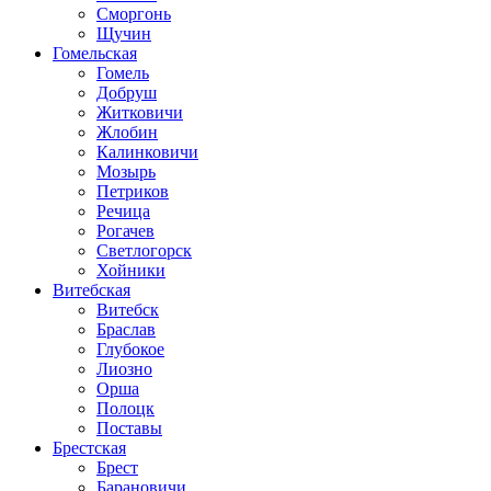
Сморгонь
Щучин
Гомельская
Гомель
Добруш
Житковичи
Жлобин
Калинковичи
Мозырь
Петриков
Речица
Рогачев
Светлогорск
Хойники
Витебская
Витебск
Браслав
Глубокое
Лиозно
Орша
Полоцк
Поставы
Брестская
Брест
Барановичи