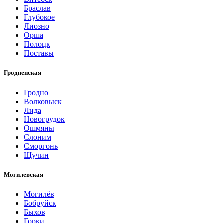
Браслав
Глубокое
Лиозно
Орша
Полоцк
Поставы
Гродненская
Гродно
Волковыск
Лида
Новогрудок
Ошмяны
Слоним
Сморгонь
Щучин
Могилевская
Могилёв
Бобруйск
Быхов
Горки