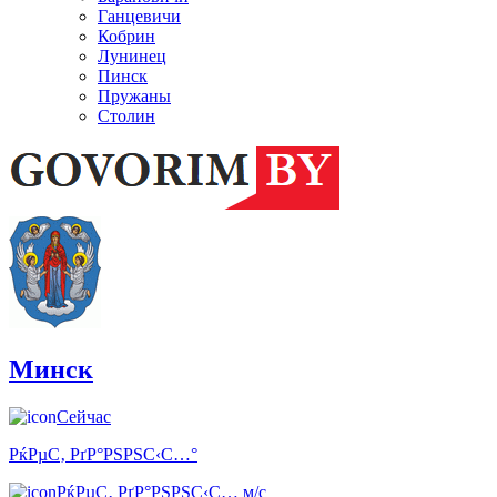
Ганцевичи
Кобрин
Лунинец
Пинск
Пружаны
Столин
Минск
Сейчас
РќРµС‚ РґР°РЅРЅС‹С…°
РќРµС‚ РґР°РЅРЅС‹С… м/с