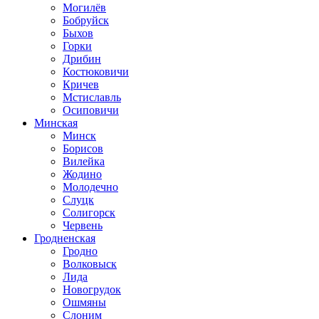
Могилёв
Бобруйск
Быхов
Горки
Дрибин
Костюковичи
Кричев
Мстиславль
Осиповичи
Минская
Минск
Борисов
Вилейка
Жодино
Молодечно
Слуцк
Солигорск
Червень
Гродненская
Гродно
Волковыск
Лида
Новогрудок
Ошмяны
Слоним