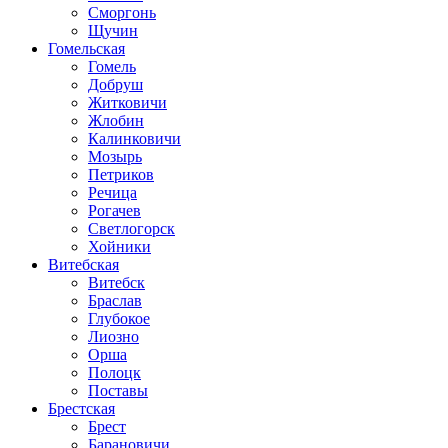
Сморгонь
Щучин
Гомельская
Гомель
Добруш
Житковичи
Жлобин
Калинковичи
Мозырь
Петриков
Речица
Рогачев
Светлогорск
Хойники
Витебская
Витебск
Браслав
Глубокое
Лиозно
Орша
Полоцк
Поставы
Брестская
Брест
Барановичи