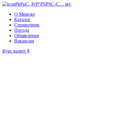
РќРµС‚ РґР°РЅРЅС‹С… м/с
О Минске
Каталог
Справочник
Погода
Объявления
Вакансии
Курс валют
$