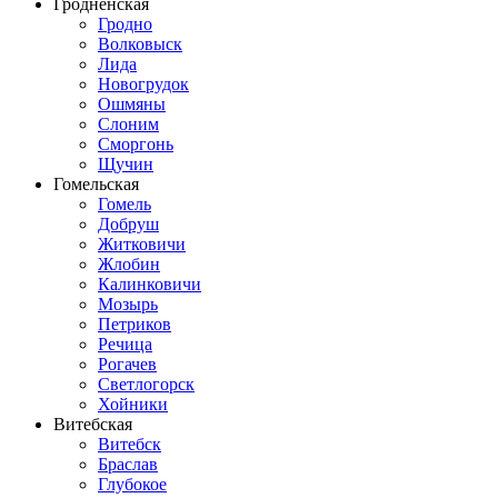
Гродненская
Гродно
Волковыск
Лида
Новогрудок
Ошмяны
Слоним
Сморгонь
Щучин
Гомельская
Гомель
Добруш
Житковичи
Жлобин
Калинковичи
Мозырь
Петриков
Речица
Рогачев
Светлогорск
Хойники
Витебская
Витебск
Браслав
Глубокое