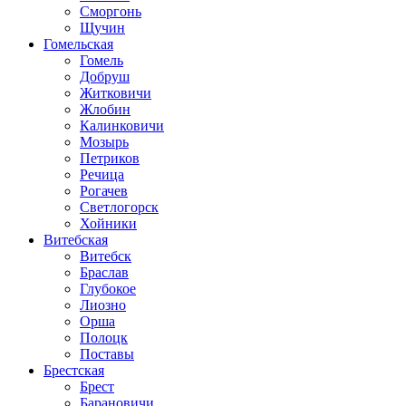
Сморгонь
Щучин
Гомельская
Гомель
Добруш
Житковичи
Жлобин
Калинковичи
Мозырь
Петриков
Речица
Рогачев
Светлогорск
Хойники
Витебская
Витебск
Браслав
Глубокое
Лиозно
Орша
Полоцк
Поставы
Брестская
Брест
Барановичи