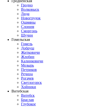
Гродненская
Гродно
Волковыск
Лида
Новогрудок
Ошмяны
Слоним
Сморгонь
Щучин
Гомельская
Гомель
Добруш
Житковичи
Жлобин
Калинковичи
Мозырь
Петриков
Речица
Рогачев
Светлогорск
Хойники
Витебская
Витебск
Браслав
Глубокое