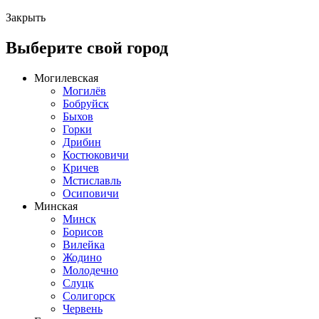
Закрыть
Выберите свой город
Могилевская
Могилёв
Бобруйск
Быхов
Горки
Дрибин
Костюковичи
Кричев
Мстиславль
Осиповичи
Минская
Минск
Борисов
Вилейка
Жодино
Молодечно
Слуцк
Солигорск
Червень