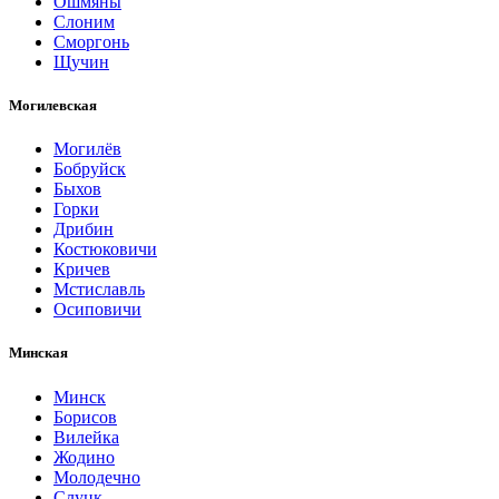
Ошмяны
Слоним
Сморгонь
Щучин
Могилевская
Могилёв
Бобруйск
Быхов
Горки
Дрибин
Костюковичи
Кричев
Мстиславль
Осиповичи
Минская
Минск
Борисов
Вилейка
Жодино
Молодечно
Слуцк