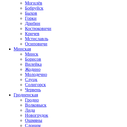
Могилёв
Бобруйск
Быхов
Горки
Дрибин
Костюковичи
Кричев
Мстиславль
Осиповичи
Минская
Минск
Борисов
Вилейка
Жодино
Молодечно
Слуцк
Солигорск
Червень
Гродненская
Гродно
Волковыск
Лида
Новогрудок
Ошмяны
Слоним