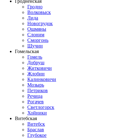
Гродненская
Гродно
Волковыск
Лида
Новогрудок
Ошмяны
Слоним
Сморгонь
Щучин
Гомельская
Гомель
Добруш
Житковичи
Жлобин
Калинковичи
Мозырь
Петриков
Речица
Рогачев
Светлогорск
Хойники
Витебская
Витебск
Браслав
Глубокое