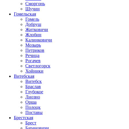
Сморгонь
Щучин
Гомельская
Гомель
Добруш
Житковичи
Жлобин
Калинковичи
Мозырь
Петриков
Речица
Рогачев
Светлогорск
Хойники
Витебская
Витебск
Браслав
Глубокое
Лиозно
Орша
Полоцк
Поставы
Брестская
Брест
Барановичи