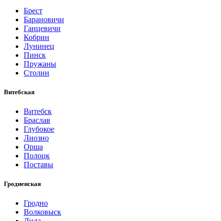
Брест
Барановичи
Ганцевичи
Кобрин
Лунинец
Пинск
Пружаны
Столин
Витебская
Витебск
Браслав
Глубокое
Лиозно
Орша
Полоцк
Поставы
Гродненская
Гродно
Волковыск
Лида