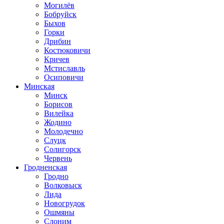
Могилёв
Бобруйск
Быхов
Горки
Дрибин
Костюковичи
Кричев
Мстиславль
Осиповичи
Минская
Минск
Борисов
Вилейка
Жодино
Молодечно
Слуцк
Солигорск
Червень
Гродненская
Гродно
Волковыск
Лида
Новогрудок
Ошмяны
Слоним