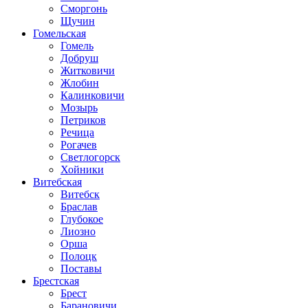
Сморгонь
Щучин
Гомельская
Гомель
Добруш
Житковичи
Жлобин
Калинковичи
Мозырь
Петриков
Речица
Рогачев
Светлогорск
Хойники
Витебская
Витебск
Браслав
Глубокое
Лиозно
Орша
Полоцк
Поставы
Брестская
Брест
Барановичи