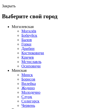
Закрыть
Выберите свой город
Могилевская
Могилёв
Бобруйск
Быхов
Горки
Дрибин
Костюковичи
Кричев
Мстиславль
Осиповичи
Минская
Минск
Борисов
Вилейка
Жодино
Молодечно
Слуцк
Солигорск
Червень