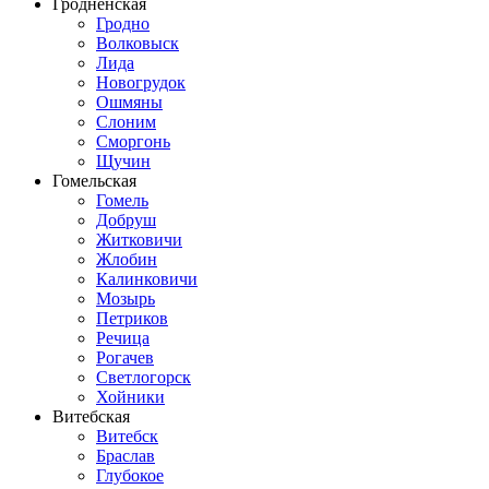
Гродненская
Гродно
Волковыск
Лида
Новогрудок
Ошмяны
Слоним
Сморгонь
Щучин
Гомельская
Гомель
Добруш
Житковичи
Жлобин
Калинковичи
Мозырь
Петриков
Речица
Рогачев
Светлогорск
Хойники
Витебская
Витебск
Браслав
Глубокое