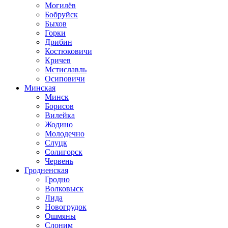
Могилёв
Бобруйск
Быхов
Горки
Дрибин
Костюковичи
Кричев
Мстиславль
Осиповичи
Минская
Минск
Борисов
Вилейка
Жодино
Молодечно
Слуцк
Солигорск
Червень
Гродненская
Гродно
Волковыск
Лида
Новогрудок
Ошмяны
Слоним