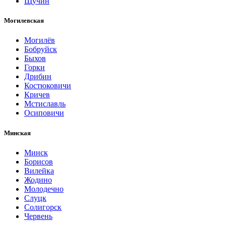
Щучин
Могилевская
Могилёв
Бобруйск
Быхов
Горки
Дрибин
Костюковичи
Кричев
Мстиславль
Осиповичи
Минская
Минск
Борисов
Вилейка
Жодино
Молодечно
Слуцк
Солигорск
Червень