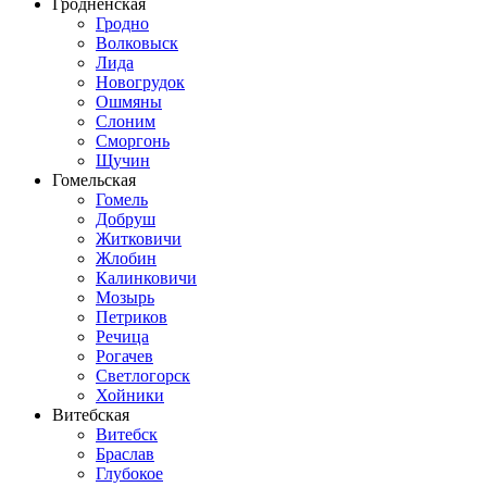
Гродненская
Гродно
Волковыск
Лида
Новогрудок
Ошмяны
Слоним
Сморгонь
Щучин
Гомельская
Гомель
Добруш
Житковичи
Жлобин
Калинковичи
Мозырь
Петриков
Речица
Рогачев
Светлогорск
Хойники
Витебская
Витебск
Браслав
Глубокое