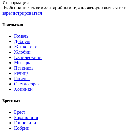
Информация
Чтобы написать комментарий вам нужно
авторизоваться
или
зарегистрироваться
Гомельская
Гомель
Добруш
Житковичи
Жлобин
Калинковичи
Мозырь
Петриков
Речица
Рогачев
Светлогорск
Хойники
Брестская
Брест
Барановичи
Ганцевичи
Кобрин