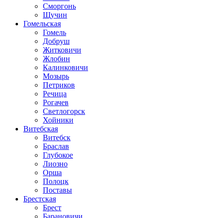
Сморгонь
Щучин
Гомельская
Гомель
Добруш
Житковичи
Жлобин
Калинковичи
Мозырь
Петриков
Речица
Рогачев
Светлогорск
Хойники
Витебская
Витебск
Браслав
Глубокое
Лиозно
Орша
Полоцк
Поставы
Брестская
Брест
Барановичи