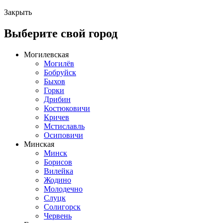
Закрыть
Выберите свой город
Могилевская
Могилёв
Бобруйск
Быхов
Горки
Дрибин
Костюковичи
Кричев
Мстиславль
Осиповичи
Минская
Минск
Борисов
Вилейка
Жодино
Молодечно
Слуцк
Солигорск
Червень