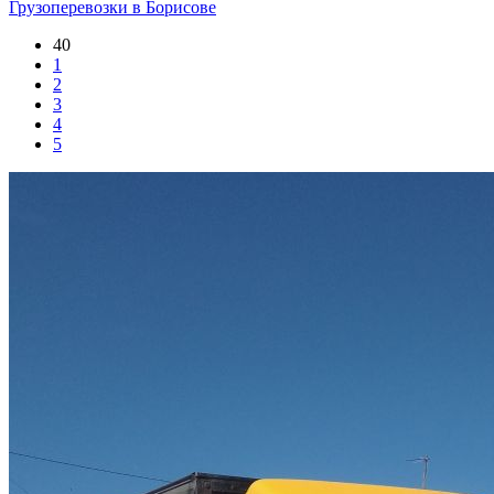
Грузоперевозки в Борисове
40
1
2
3
4
5