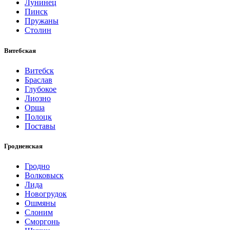
Лунинец
Пинск
Пружаны
Столин
Витебская
Витебск
Браслав
Глубокое
Лиозно
Орша
Полоцк
Поставы
Гродненская
Гродно
Волковыск
Лида
Новогрудок
Ошмяны
Слоним
Сморгонь