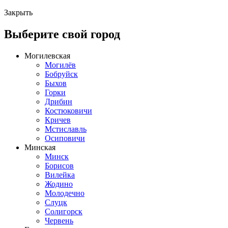
Закрыть
Выберите свой город
Могилевская
Могилёв
Бобруйск
Быхов
Горки
Дрибин
Костюковичи
Кричев
Мстиславль
Осиповичи
Минская
Минск
Борисов
Вилейка
Жодино
Молодечно
Слуцк
Солигорск
Червень