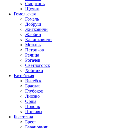
Сморгонь
Щучин
Гомельская
Гомель
Добруш
Житковичи
Жлобин
Калинковичи
Мозырь
Петриков
Речица
Рогачев
Светлогорск
Хойники
Витебская
Витебск
Браслав
Глубокое
Лиозно
Орша
Полоцк
Поставы
Брестская
Брест
Барановичи