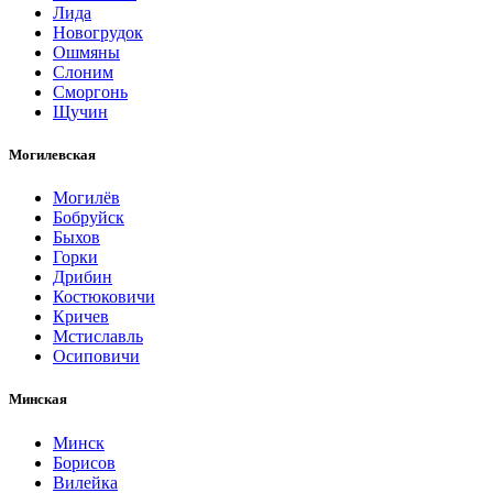
Лида
Новогрудок
Ошмяны
Слоним
Сморгонь
Щучин
Могилевская
Могилёв
Бобруйск
Быхов
Горки
Дрибин
Костюковичи
Кричев
Мстиславль
Осиповичи
Минская
Минск
Борисов
Вилейка