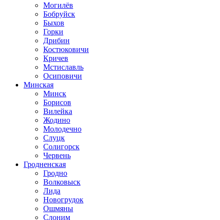
Могилёв
Бобруйск
Быхов
Горки
Дрибин
Костюковичи
Кричев
Мстиславль
Осиповичи
Минская
Минск
Борисов
Вилейка
Жодино
Молодечно
Слуцк
Солигорск
Червень
Гродненская
Гродно
Волковыск
Лида
Новогрудок
Ошмяны
Слоним