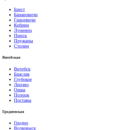
Брест
Барановичи
Ганцевичи
Кобрин
Лунинец
Пинск
Пружаны
Столин
Витебская
Витебск
Браслав
Глубокое
Лиозно
Орша
Полоцк
Поставы
Гродненская
Гродно
Волковыск