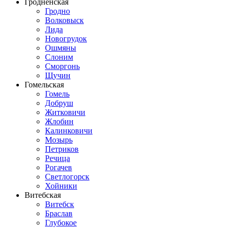
Гродненская
Гродно
Волковыск
Лида
Новогрудок
Ошмяны
Слоним
Сморгонь
Щучин
Гомельская
Гомель
Добруш
Житковичи
Жлобин
Калинковичи
Мозырь
Петриков
Речица
Рогачев
Светлогорск
Хойники
Витебская
Витебск
Браслав
Глубокое