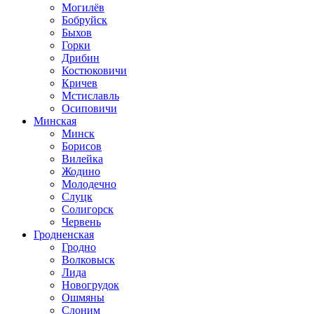
Могилёв
Бобруйск
Быхов
Горки
Дрибин
Костюковичи
Кричев
Мстиславль
Осиповичи
Минская
Минск
Борисов
Вилейка
Жодино
Молодечно
Слуцк
Солигорск
Червень
Гродненская
Гродно
Волковыск
Лида
Новогрудок
Ошмяны
Слоним