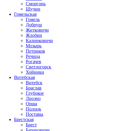
Сморгонь
Щучин
Гомельская
Гомель
Добруш
Житковичи
Жлобин
Калинковичи
Мозырь
Петриков
Речица
Рогачев
Светлогорск
Хойники
Витебская
Витебск
Браслав
Глубокое
Лиозно
Орша
Полоцк
Поставы
Брестская
Брест
Барановичи