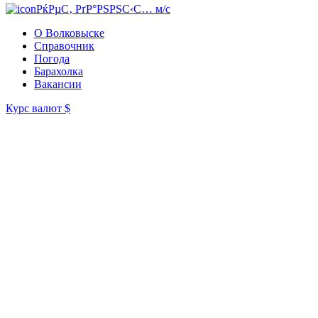
РќРµС‚ РґР°РЅРЅС‹С… м/с
О Волковыске
Справочник
Погода
Барахолка
Вакансии
Курс валют
$