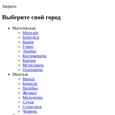
Закрыть
Выберите свой город
Могилевская
Могилёв
Бобруйск
Быхов
Горки
Дрибин
Костюковичи
Кричев
Мстиславль
Осиповичи
Минская
Минск
Борисов
Вилейка
Жодино
Молодечно
Слуцк
Солигорск
Червень