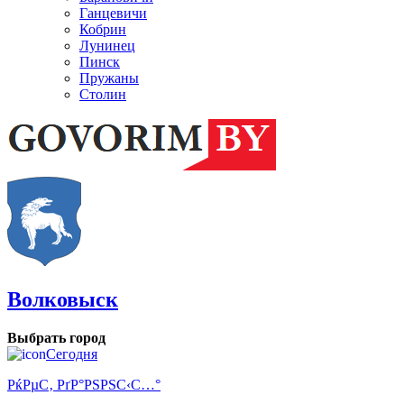
Ганцевичи
Кобрин
Лунинец
Пинск
Пружаны
Столин
Волковыск
Выбрать город
Сегодня
РќРµС‚ РґР°РЅРЅС‹С…°