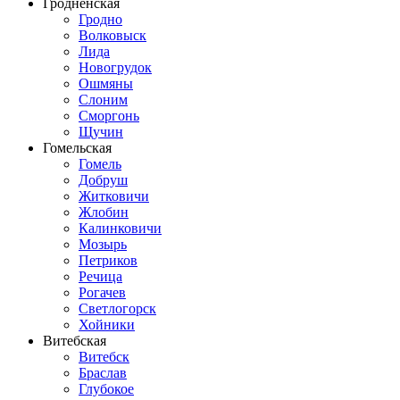
Гродненская
Гродно
Волковыск
Лида
Новогрудок
Ошмяны
Слоним
Сморгонь
Щучин
Гомельская
Гомель
Добруш
Житковичи
Жлобин
Калинковичи
Мозырь
Петриков
Речица
Рогачев
Светлогорск
Хойники
Витебская
Витебск
Браслав
Глубокое