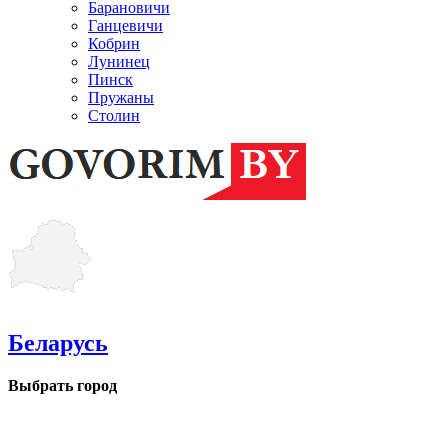
Барановичи
Ганцевичи
Кобрин
Лунинец
Пинск
Пружаны
Столин
Беларусь
Выбрать город