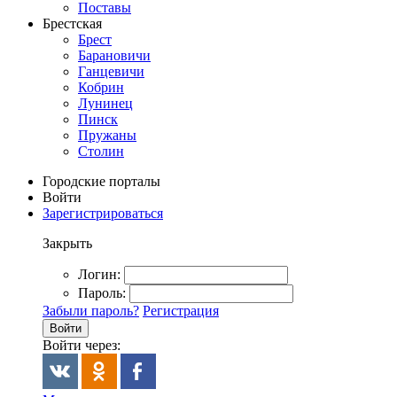
Поставы
Брестская
Брест
Барановичи
Ганцевичи
Кобрин
Лунинец
Пинск
Пружаны
Столин
Городские порталы
Войти
Зарегистрироваться
Закрыть
Логин:
Пароль:
Забыли пароль?
Регистрация
Войти
Войти через: