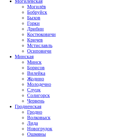
Могилевская
Могилёв
Бобруйск
Быхов
Горки
Дрибин
Костюковичи
Кричев
Мстиславль
Осиповичи
Минская
Минск
Борисов
Вилейка
Жодино
Молодечно
Слуцк
Солигорск
Червень
Гродненская
Гродно
Волковыск
Лида
Новогрудок
Ошмяны