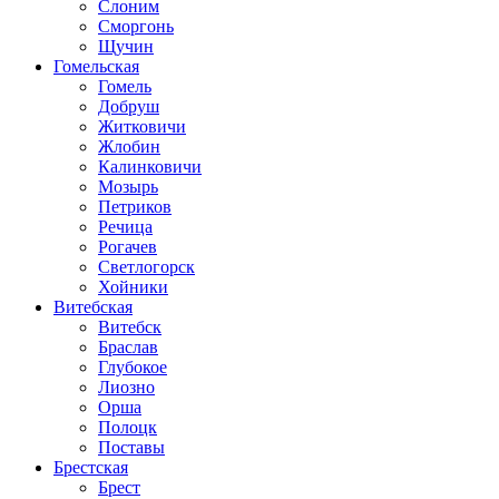
Слоним
Сморгонь
Щучин
Гомельская
Гомель
Добруш
Житковичи
Жлобин
Калинковичи
Мозырь
Петриков
Речица
Рогачев
Светлогорск
Хойники
Витебская
Витебск
Браслав
Глубокое
Лиозно
Орша
Полоцк
Поставы
Брестская
Брест