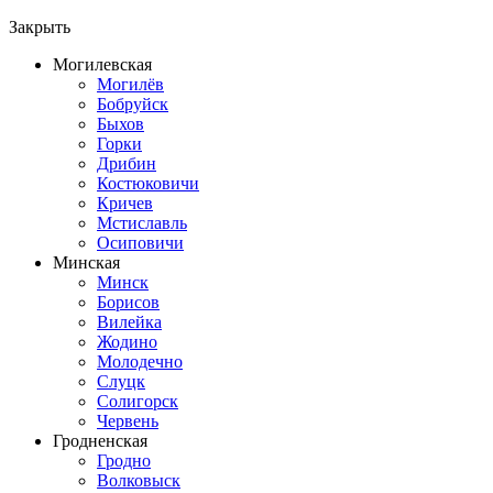
Закрыть
Могилевская
Могилёв
Бобруйск
Быхов
Горки
Дрибин
Костюковичи
Кричев
Мстиславль
Осиповичи
Минская
Минск
Борисов
Вилейка
Жодино
Молодечно
Слуцк
Солигорск
Червень
Гродненская
Гродно
Волковыск