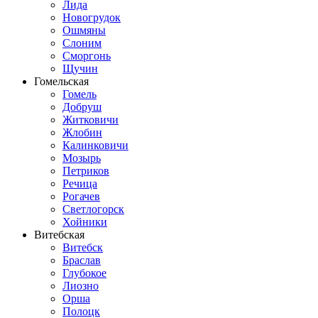
Лида
Новогрудок
Ошмяны
Слоним
Сморгонь
Щучин
Гомельская
Гомель
Добруш
Житковичи
Жлобин
Калинковичи
Мозырь
Петриков
Речица
Рогачев
Светлогорск
Хойники
Витебская
Витебск
Браслав
Глубокое
Лиозно
Орша
Полоцк