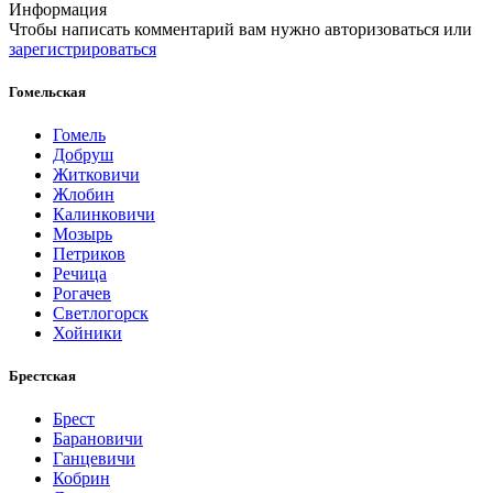
Информация
Чтобы написать комментарий вам нужно
авторизоваться
или
зарегистрироваться
Гомельская
Гомель
Добруш
Житковичи
Жлобин
Калинковичи
Мозырь
Петриков
Речица
Рогачев
Светлогорск
Хойники
Брестская
Брест
Барановичи
Ганцевичи
Кобрин