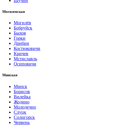
Щучин
Могилевская
Могилёв
Бобруйск
Быхов
Горки
Дрибин
Костюковичи
Кричев
Мстиславль
Осиповичи
Минская
Минск
Борисов
Вилейка
Жодино
Молодечно
Слуцк
Солигорск
Червень