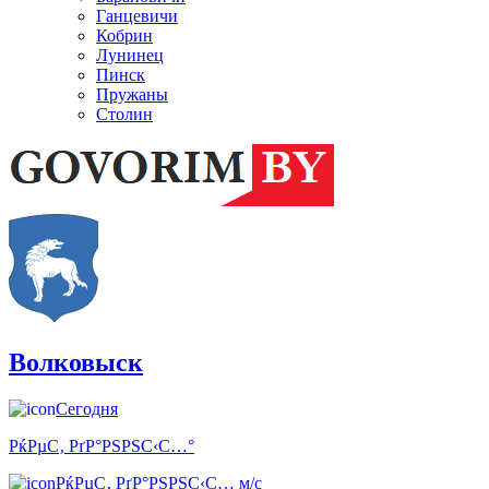
Ганцевичи
Кобрин
Лунинец
Пинск
Пружаны
Столин
Волковыск
Сегодня
РќРµС‚ РґР°РЅРЅС‹С…°
РќРµС‚ РґР°РЅРЅС‹С… м/с