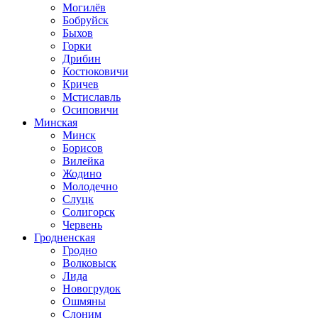
Могилёв
Бобруйск
Быхов
Горки
Дрибин
Костюковичи
Кричев
Мстиславль
Осиповичи
Минская
Минск
Борисов
Вилейка
Жодино
Молодечно
Слуцк
Солигорск
Червень
Гродненская
Гродно
Волковыск
Лида
Новогрудок
Ошмяны
Слоним