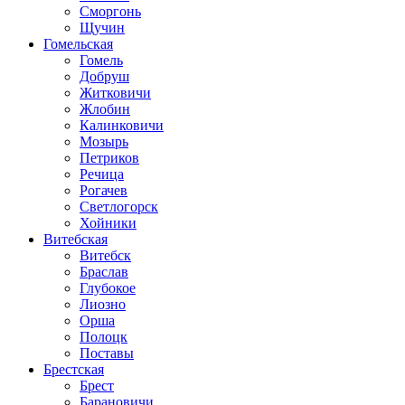
Сморгонь
Щучин
Гомельская
Гомель
Добруш
Житковичи
Жлобин
Калинковичи
Мозырь
Петриков
Речица
Рогачев
Светлогорск
Хойники
Витебская
Витебск
Браслав
Глубокое
Лиозно
Орша
Полоцк
Поставы
Брестская
Брест
Барановичи