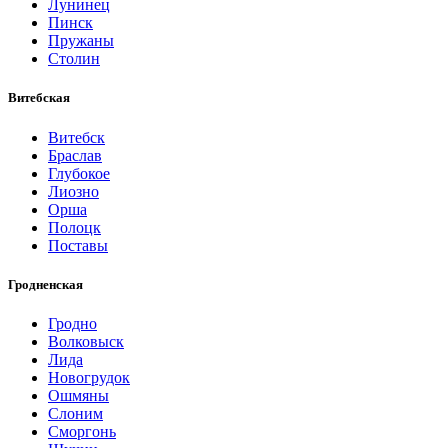
Лунинец
Пинск
Пружаны
Столин
Витебская
Витебск
Браслав
Глубокое
Лиозно
Орша
Полоцк
Поставы
Гродненская
Гродно
Волковыск
Лида
Новогрудок
Ошмяны
Слоним
Сморгонь