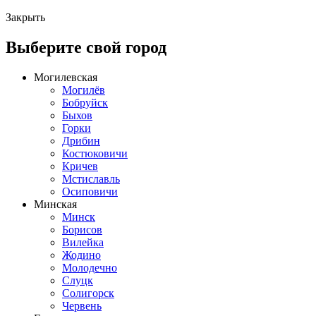
Закрыть
Выберите свой город
Могилевская
Могилёв
Бобруйск
Быхов
Горки
Дрибин
Костюковичи
Кричев
Мстиславль
Осиповичи
Минская
Минск
Борисов
Вилейка
Жодино
Молодечно
Слуцк
Солигорск
Червень