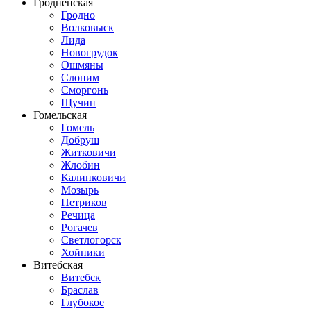
Гродненская
Гродно
Волковыск
Лида
Новогрудок
Ошмяны
Слоним
Сморгонь
Щучин
Гомельская
Гомель
Добруш
Житковичи
Жлобин
Калинковичи
Мозырь
Петриков
Речица
Рогачев
Светлогорск
Хойники
Витебская
Витебск
Браслав
Глубокое