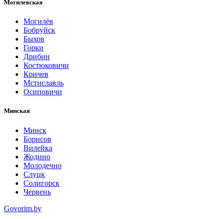
Могилевская
Могилёв
Бобруйск
Быхов
Горки
Дрибин
Костюковичи
Кричев
Мстиславль
Осиповичи
Минская
Минск
Борисов
Вилейка
Жодино
Молодечно
Слуцк
Солигорск
Червень
Govorim.by