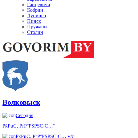
Ганцевичи
Кобрин
Лунинец
Пинск
Пружаны
Столин
Волковыск
Сегодня
РќРµС‚ РґР°РЅРЅС‹С…°
РќРµС‚ РґР°РЅРЅС‹С… м/с