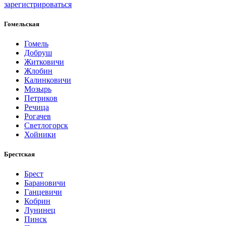
зарегистрироваться
Гомельская
Гомель
Добруш
Житковичи
Жлобин
Калинковичи
Мозырь
Петриков
Речица
Рогачев
Светлогорск
Хойники
Брестская
Брест
Барановичи
Ганцевичи
Кобрин
Лунинец
Пинск