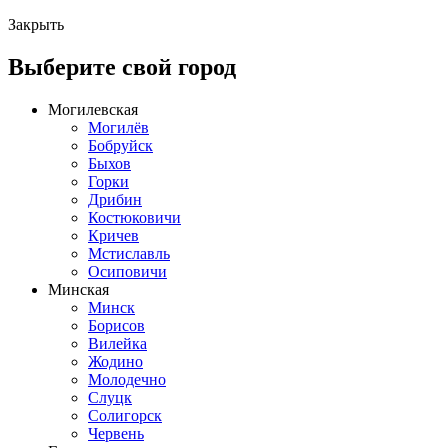
Закрыть
Выберите свой город
Могилевская
Могилёв
Бобруйск
Быхов
Горки
Дрибин
Костюковичи
Кричев
Мстиславль
Осиповичи
Минская
Минск
Борисов
Вилейка
Жодино
Молодечно
Слуцк
Солигорск
Червень