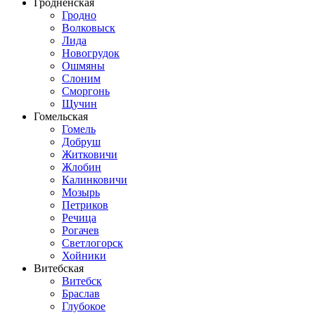
Гродненская
Гродно
Волковыск
Лида
Новогрудок
Ошмяны
Слоним
Сморгонь
Щучин
Гомельская
Гомель
Добруш
Житковичи
Жлобин
Калинковичи
Мозырь
Петриков
Речица
Рогачев
Светлогорск
Хойники
Витебская
Витебск
Браслав
Глубокое