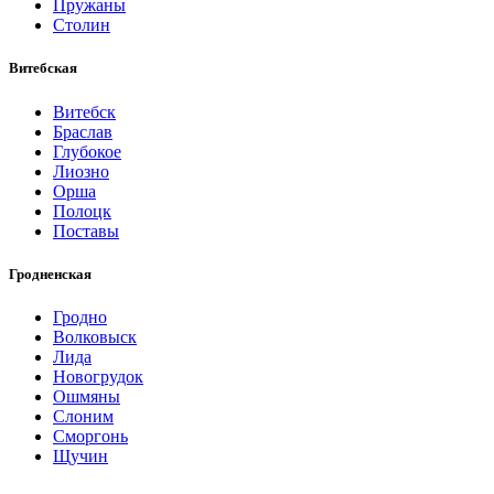
Пружаны
Столин
Витебская
Витебск
Браслав
Глубокое
Лиозно
Орша
Полоцк
Поставы
Гродненская
Гродно
Волковыск
Лида
Новогрудок
Ошмяны
Слоним
Сморгонь
Щучин