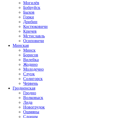
Могилёв
Бобруйск
Быхов
Горки
Дрибин
Костюковичи
Кричев
Мстиславль
Осиповичи
Минская
Минск
Борисов
Вилейка
Жодино
Молодечно
Слуцк
Солигорск
Червень
Гродненская
Гродно
Волковыск
Лида
Новогрудок
Ошмяны
Слоним