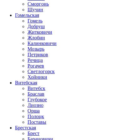
Сморгонь
Щучин
Гомельская
Гомель
Добруш
Житковичи
Жлобин
Калинковичи
Мозырь
Петриков
Речица
Рогачев
Светлогорск
Хойники
Витебская
Витебск
Браслав
Глубокое
Лиозно
Орша
Полоцк
Поставы
Брестская
Брест
Барановичи