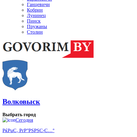
Ганцевичи
Кобрин
Лунинец
Пинск
Пружаны
Столин
Волковыск
Выбрать город
Сегодня
РќРµС‚ РґР°РЅРЅС‹С…°