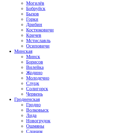
Могилёв
Бобруйск
Быхов
Горки
Дрибин
Костюковичи
Кричев
Мстиславль
Осиповичи
Минская
Минск
Борисов
Вилейка
Жодино
Молодечно
Слуцк
Солигорск
Червень
Гродненская
Гродно
Волковыск
Лида
Новогрудок
Ошмяны
Слоним