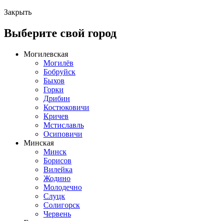
Закрыть
Выберите свой город
Могилевская
Могилёв
Бобруйск
Быхов
Горки
Дрибин
Костюковичи
Кричев
Мстиславль
Осиповичи
Минская
Минск
Борисов
Вилейка
Жодино
Молодечно
Слуцк
Солигорск
Червень