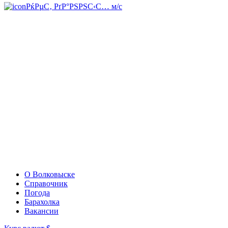
РќРµС‚ РґР°РЅРЅС‹С… м/с
О Волковыске
Справочник
Погода
Барахолка
Вакансии