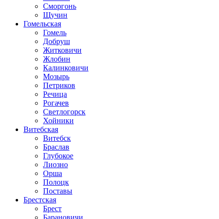
Сморгонь
Щучин
Гомельская
Гомель
Добруш
Житковичи
Жлобин
Калинковичи
Мозырь
Петриков
Речица
Рогачев
Светлогорск
Хойники
Витебская
Витебск
Браслав
Глубокое
Лиозно
Орша
Полоцк
Поставы
Брестская
Брест
Барановичи