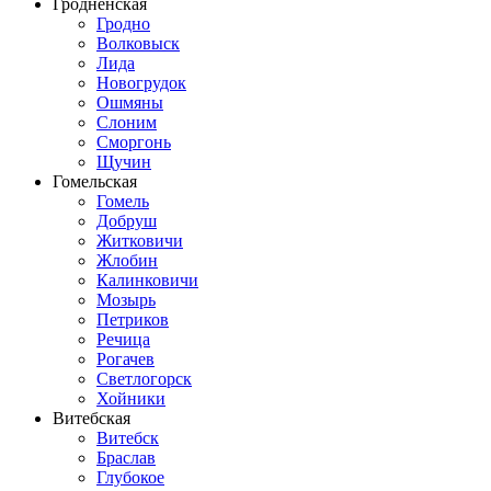
Гродненская
Гродно
Волковыск
Лида
Новогрудок
Ошмяны
Слоним
Сморгонь
Щучин
Гомельская
Гомель
Добруш
Житковичи
Жлобин
Калинковичи
Мозырь
Петриков
Речица
Рогачев
Светлогорск
Хойники
Витебская
Витебск
Браслав
Глубокое