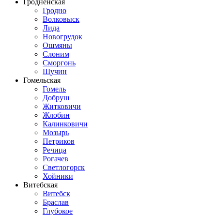
Гродненская
Гродно
Волковыск
Лида
Новогрудок
Ошмяны
Слоним
Сморгонь
Щучин
Гомельская
Гомель
Добруш
Житковичи
Жлобин
Калинковичи
Мозырь
Петриков
Речица
Рогачев
Светлогорск
Хойники
Витебская
Витебск
Браслав
Глубокое