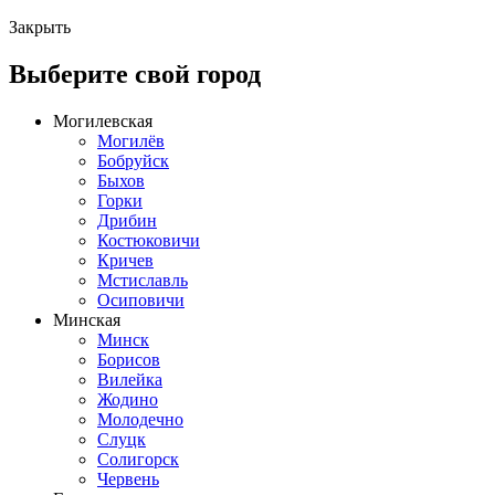
Закрыть
Выберите свой город
Могилевская
Могилёв
Бобруйск
Быхов
Горки
Дрибин
Костюковичи
Кричев
Мстиславль
Осиповичи
Минская
Минск
Борисов
Вилейка
Жодино
Молодечно
Слуцк
Солигорск
Червень