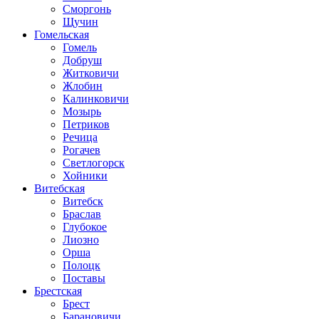
Сморгонь
Щучин
Гомельская
Гомель
Добруш
Житковичи
Жлобин
Калинковичи
Мозырь
Петриков
Речица
Рогачев
Светлогорск
Хойники
Витебская
Витебск
Браслав
Глубокое
Лиозно
Орша
Полоцк
Поставы
Брестская
Брест
Барановичи