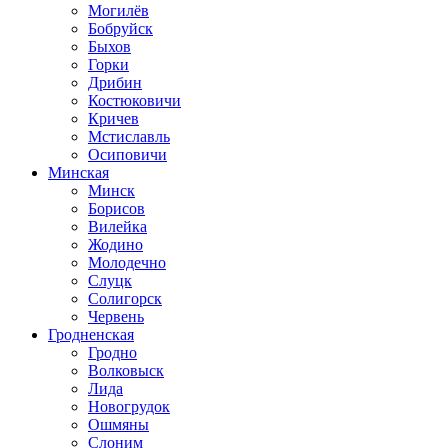
Могилёв
Бобруйск
Быхов
Горки
Дрибин
Костюковичи
Кричев
Мстиславль
Осиповичи
Минская
Минск
Борисов
Вилейка
Жодино
Молодечно
Слуцк
Солигорск
Червень
Гродненская
Гродно
Волковыск
Лида
Новогрудок
Ошмяны
Слоним