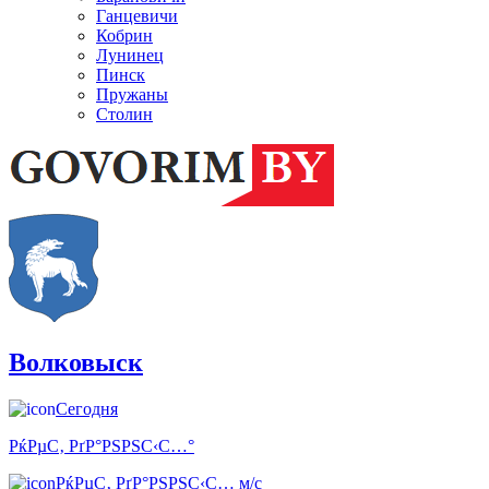
Ганцевичи
Кобрин
Лунинец
Пинск
Пружаны
Столин
Волковыск
Сегодня
РќРµС‚ РґР°РЅРЅС‹С…°
РќРµС‚ РґР°РЅРЅС‹С… м/с