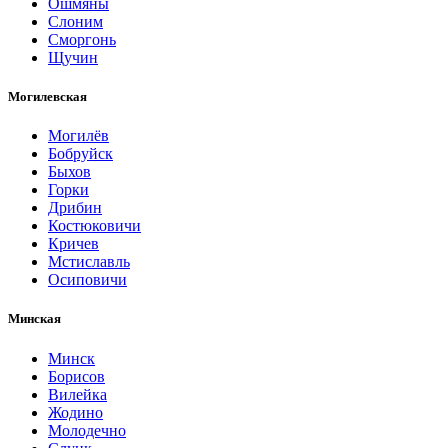
Ошмяны
Слоним
Сморгонь
Щучин
Могилевская
Могилёв
Бобруйск
Быхов
Горки
Дрибин
Костюковичи
Кричев
Мстиславль
Осиповичи
Минская
Минск
Борисов
Вилейка
Жодино
Молодечно