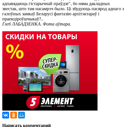
адпавядаюць гістарычнай праўдзе", бо няма дакладных
звестак, што там насамрэч было. Ці збудуюць пасярод аднаго з
галоўных замкаў Беларусі фантазію архітэктараў і
праекціроўшчыкаў?..
Глеб ЛАБАДЗЕНКА. Фота аўтара.
Написать комментарий