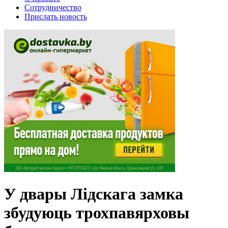
Сотрудничество
Прислать новость
У двары Лідскага замка
збудуюць трохпавярховы