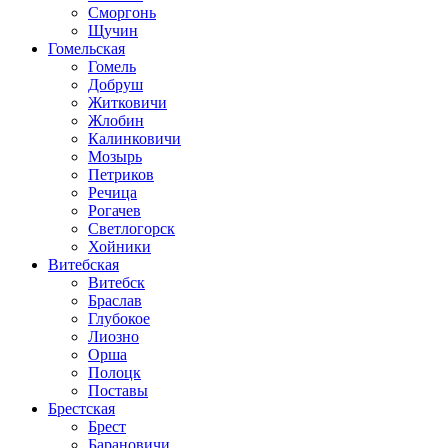
Сморгонь
Щучин
Гомельская
Гомель
Добруш
Житковичи
Жлобин
Калинковичи
Мозырь
Петриков
Речица
Рогачев
Светлогорск
Хойники
Витебская
Витебск
Браслав
Глубокое
Лиозно
Орша
Полоцк
Поставы
Брестская
Брест
Барановичи