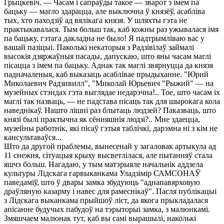
Грыцкевіч. — Часам і сапраўды такое — зварот з імем па
бацьку — магло здарацца, але выключна ў князёў, асабліва
тых, хто паходзіў ад вялікага князя. У шляхты гэта не
практыкавалася. Тым больш так, каб кожны раз ужывалася імя
па бацьку, гэтага дакладна не было! Я падтрымліваю вас у
вашай пазіцыі. Паколькі некаторыя з Радзівілаў займалі
высокія дзяржаўныя пасады, дапускаю, што яны часам маглі
пісацца з імем па бацьку. Аднак так маглі звярнуцца да князя
падначаленыя, каб выказаць асаблівае прыдыханне. "Юрий
Миколаевич Радзивилл", "Миколай Юрьевич "Рыжий" — на
музейных стэндах гэта выглядае недарэчна!.. Тое, што часам іх
маглі так назваць, — не падстава пісаць так для шырокага кола
наведнікаў. Нашто лішні раз блытаць людзей? Паказваць, што
князі былі практычна як сённяшнія людзі?.. Мне здаецца,
музейны работнік, які пісаў гэтыя таблічкі, дарэмна ні з кім не
кансультаваўся...
Што да другой праблемы, вынесенай у загаловак артыкула ад
11 снежня, сітуацыя крыху высветлілася, але пытанняў стала
яшчэ больш. Нагадаю, у тым матэрыяле начальнік аддзела
культуры Лідскага гарвыканкама Уладзімір САМСОНАЎ
паведаміў, што ў двары замка збудуюць "аднапавярховую
драўляную казарму і навес для рамеснікаў". Пасля публікацыі
з Лідскага выканкама прыйшоў ліст, да якога прыкладалася
апісанне будучых пабудоў на тэрыторыі замка, з малюнкамі.
Змяшчаем малюнак тут, каб вы самі вырашылі, наколькі