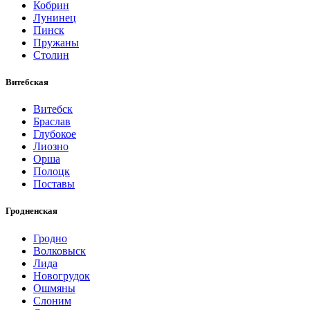
Кобрин
Лунинец
Пинск
Пружаны
Столин
Витебская
Витебск
Браслав
Глубокое
Лиозно
Орша
Полоцк
Поставы
Гродненская
Гродно
Волковыск
Лида
Новогрудок
Ошмяны
Слоним