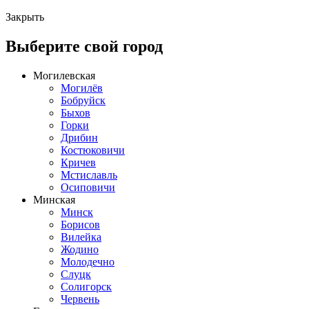
Закрыть
Выберите свой город
Могилевская
Могилёв
Бобруйск
Быхов
Горки
Дрибин
Костюковичи
Кричев
Мстиславль
Осиповичи
Минская
Минск
Борисов
Вилейка
Жодино
Молодечно
Слуцк
Солигорск
Червень