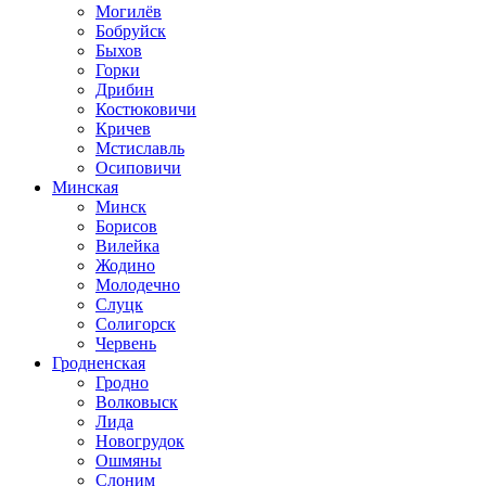
Могилёв
Бобруйск
Быхов
Горки
Дрибин
Костюковичи
Кричев
Мстиславль
Осиповичи
Минская
Минск
Борисов
Вилейка
Жодино
Молодечно
Слуцк
Солигорск
Червень
Гродненская
Гродно
Волковыск
Лида
Новогрудок
Ошмяны
Слоним