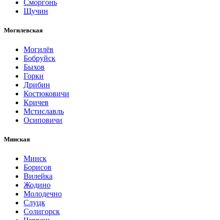
Сморгонь
Щучин
Могилевская
Могилёв
Бобруйск
Быхов
Горки
Дрибин
Костюковичи
Кричев
Мстиславль
Осиповичи
Минская
Минск
Борисов
Вилейка
Жодино
Молодечно
Слуцк
Солигорск