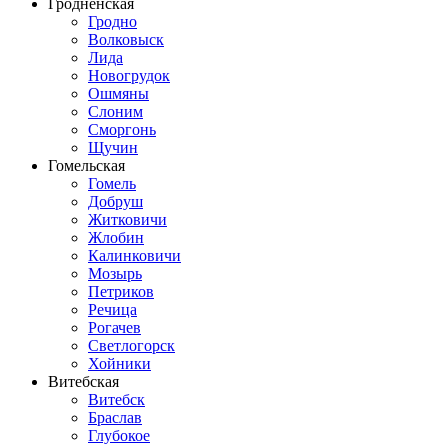
Гродненская
Гродно
Волковыск
Лида
Новогрудок
Ошмяны
Слоним
Сморгонь
Щучин
Гомельская
Гомель
Добруш
Житковичи
Жлобин
Калинковичи
Мозырь
Петриков
Речица
Рогачев
Светлогорск
Хойники
Витебская
Витебск
Браслав
Глубокое