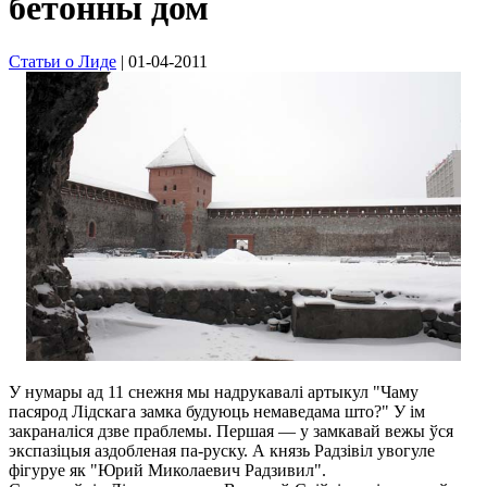
бетонны дом
Статьи о Лиде
| 01-04-2011
У нумары ад 11 снежня мы надрукавалі артыкул "Чаму
пасярод Лідскага замка будуюць немаведама што?" У ім
закраналіся дзве праблемы. Першая — у замкавай вежы ўся
экспазіцыя аздобленая па-руску. А князь Радзівіл увогуле
фігуруе як "Юрий Миколаевич Радзивил".