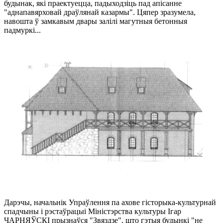
будынак, які праектуецца, падыходзіць пад апісанне
"аднапавярховай драўлянай казармы". Цяпер зразумела,
навошта ў замкавым двары залілі магутныя бетонныя
падмуркі...
Дарэчы, начальнік Упраўлення па ахове гісторыка-культурнай
спадчыны і рэстаўрацыі Міністэрства культуры Ігар
ЧАРНЯЎСКІ прызнаўся "Звяздзе", што гэтыя будынкі "не