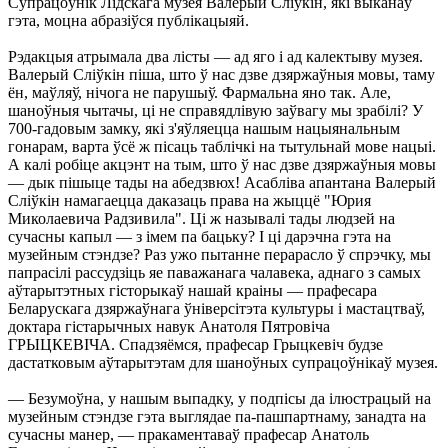
Супрацоўнік Лідскага музея Валерый Сліўкін, які выканаў
гэта, моцна абразіўся публікацыяй.
Рэдакцыя атрымала два лісты — ад яго і ад калектыву музея.
Валерый Сліўкін піша, што ў нас дзве дзяржаўныя мовы, таму
ён, маўляў, нічога не парушыў. Фармальна яно так. Але,
шаноўныя чытачы, ці не справядлівую заўвагу мы зрабілі? У
700-гадовым замку, які з'яўляецца нашым нацыянальным
гонарам, варта ўсё ж пісаць таблічкі на тытульнай мове нацыі.
А калі робіце акцэнт на тым, што ў нас дзве дзяржаўныя мовы
— дык пішыце тады на абедзвюх! Асабліва апантана Валерый
Сліўкін намагаецца даказаць права на жыццё "Юрия
Миколаевича Радзивила". Ці ж называлі тады людзей на
сучасны капыл — з імем па бацьку? І ці дарэчна гэта на
музейным стэндзе? Раз ужо пытанне перарасло ў спрэчку, мы
папрасілі рассудзіць яе паважанага чалавека, аднаго з самых
аўтарытэтных гісторыкаў нашай краіны — прафесара
Беларускага дзяржаўнага ўніверсітэта культуры і мастацтваў,
доктара гістарычных навук Анатоля Пятровіча
ГРЫЦКЕВІЧА. Спадзяёмся, прафесар Грыцкевіч будзе
дастатковым аўтарытэтам для шаноўных супрацоўнікаў музея.
— Безумоўна, у нашым выпадку, у подпісы да ілюстрацый на
музейным стэндзе гэта выглядае па-пашпартнаму, занадта на
сучасны манер, — пракаментаваў прафесар Анатоль