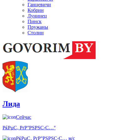
Ганцевичи
Кобрин
Лунинец
Пинск
Пружаны
Столин
Лида
Сейчас
РќРµС‚ РґР°РЅРЅС‹С…°
РќРµС‚ РґР°РЅРЅС‹С… м/с