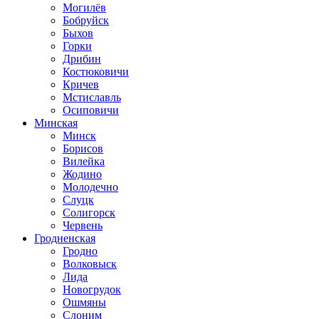
Могилёв
Бобруйск
Быхов
Горки
Дрибин
Костюковичи
Кричев
Мстиславль
Осиповичи
Минская
Минск
Борисов
Вилейка
Жодино
Молодечно
Слуцк
Солигорск
Червень
Гродненская
Гродно
Волковыск
Лида
Новогрудок
Ошмяны
Слоним