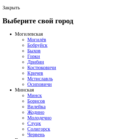
Закрыть
Выберите свой город
Могилевская
Могилёв
Бобруйск
Быхов
Горки
Дрибин
Костюковичи
Кричев
Мстиславль
Осиповичи
Минская
Минск
Борисов
Вилейка
Жодино
Молодечно
Слуцк
Солигорск
Червень