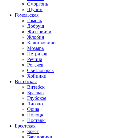
Сморгонь
Щучин
Гомельская
Гомель
Добруш
Житковичи
Жлобин
Калинковичи
Мозырь
Петриков
Речица
Рогачев
Светлогорск
Хойники
Витебская
Витебск
Браслав
Глубокое
Лиозно
Орша
Полоцк
Поставы
Брестская
Брест
Барановичи