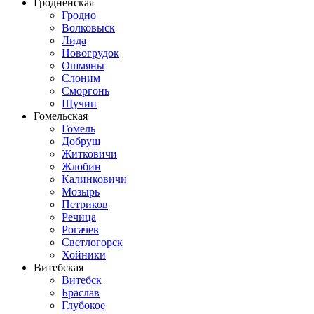
Гродненская
Гродно
Волковыск
Лида
Новогрудок
Ошмяны
Слоним
Сморгонь
Щучин
Гомельская
Гомель
Добруш
Житковичи
Жлобин
Калинковичи
Мозырь
Петриков
Речица
Рогачев
Светлогорск
Хойники
Витебская
Витебск
Браслав
Глубокое