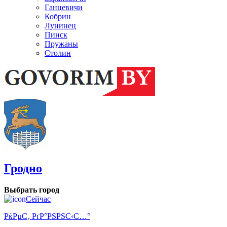
Ганцевичи
Кобрин
Лунинец
Пинск
Пружаны
Столин
Гродно
Выбрать город
Сейчас
РќРµС‚ РґР°РЅРЅС‹С…°