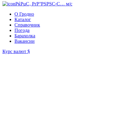
РќРµС‚ РґР°РЅРЅС‹С… м/с
О Гродно
Каталог
Справочник
Погода
Барахолка
Вакансии
Курс валют
$