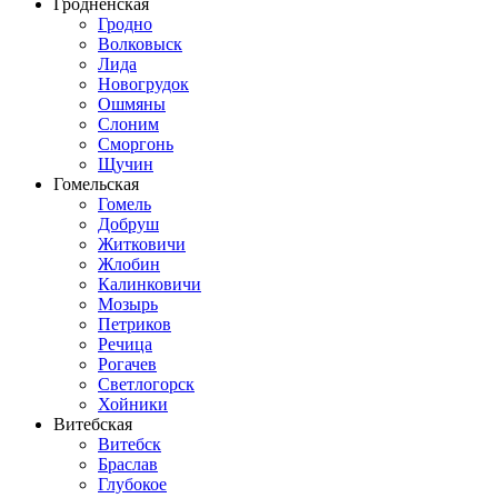
Гродненская
Гродно
Волковыск
Лида
Новогрудок
Ошмяны
Слоним
Сморгонь
Щучин
Гомельская
Гомель
Добруш
Житковичи
Жлобин
Калинковичи
Мозырь
Петриков
Речица
Рогачев
Светлогорск
Хойники
Витебская
Витебск
Браслав
Глубокое