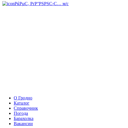
РќРµС‚ РґР°РЅРЅС‹С… м/с
О Гродно
Каталог
Справочник
Погода
Барахолка
Вакансии