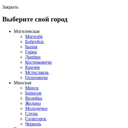
Закрыть
Выберите свой город
Могилевская
Могилёв
Бобруйск
Быхов
Горки
Дрибин
Костюковичи
Кричев
Мстиславль
Осиповичи
Минская
Минск
Борисов
Вилейка
Жодино
Молодечно
Слуцк
Солигорск
Червень