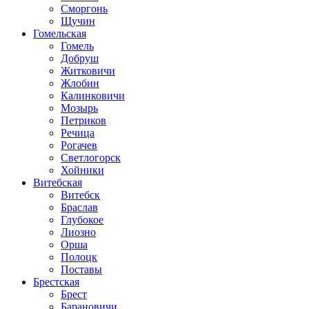
Сморгонь
Щучин
Гомельская
Гомель
Добруш
Житковичи
Жлобин
Калинковичи
Мозырь
Петриков
Речица
Рогачев
Светлогорск
Хойники
Витебская
Витебск
Браслав
Глубокое
Лиозно
Орша
Полоцк
Поставы
Брестская
Брест
Барановичи