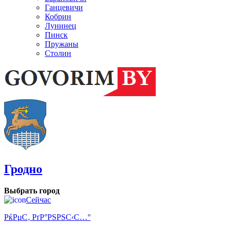
Ганцевичи
Кобрин
Лунинец
Пинск
Пружаны
Столин
Гродно
Выбрать город
Сейчас
РќРµС‚ РґР°РЅРЅС‹С…°