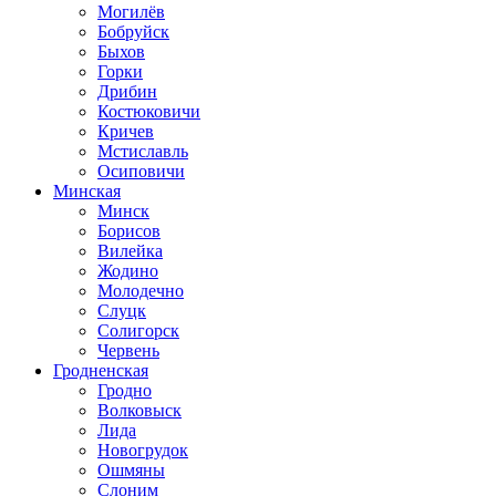
Могилёв
Бобруйск
Быхов
Горки
Дрибин
Костюковичи
Кричев
Мстиславль
Осиповичи
Минская
Минск
Борисов
Вилейка
Жодино
Молодечно
Слуцк
Солигорск
Червень
Гродненская
Гродно
Волковыск
Лида
Новогрудок
Ошмяны
Слоним