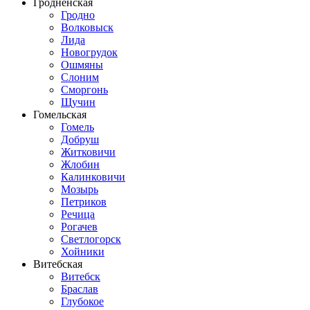
Гродненская
Гродно
Волковыск
Лида
Новогрудок
Ошмяны
Слоним
Сморгонь
Щучин
Гомельская
Гомель
Добруш
Житковичи
Жлобин
Калинковичи
Мозырь
Петриков
Речица
Рогачев
Светлогорск
Хойники
Витебская
Витебск
Браслав
Глубокое