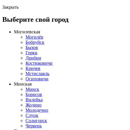
Закрыть
Выберите свой город
Могилевская
Могилёв
Бобруйск
Быхов
Горки
Дрибин
Костюковичи
Кричев
Мстиславль
Осиповичи
Минская
Минск
Борисов
Вилейка
Жодино
Молодечно
Слуцк
Солигорск
Червень