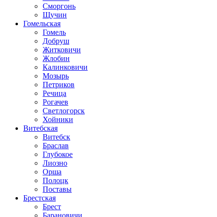
Сморгонь
Щучин
Гомельская
Гомель
Добруш
Житковичи
Жлобин
Калинковичи
Мозырь
Петриков
Речица
Рогачев
Светлогорск
Хойники
Витебская
Витебск
Браслав
Глубокое
Лиозно
Орша
Полоцк
Поставы
Брестская
Брест
Барановичи