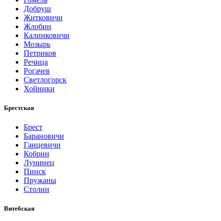
Добруш
Житковичи
Жлобин
Калинковичи
Мозырь
Петриков
Речица
Рогачев
Светлогорск
Хойники
Брестская
Брест
Барановичи
Ганцевичи
Кобрин
Лунинец
Пинск
Пружаны
Столин
Витебская