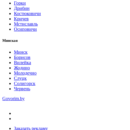
Горки
Дрибин
Костюковичи
Кричев
Мстиславль
Осиповичи
Минская
Минск
Борисов
Вилейка
Жодино
Молодечно
Слуцк
Солигорск
Червень
Govorim.by
Заказать рекламу