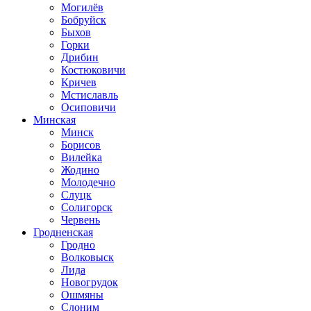
Могилёв
Бобруйск
Быхов
Горки
Дрибин
Костюковичи
Кричев
Мстиславль
Осиповичи
Минская
Минск
Борисов
Вилейка
Жодино
Молодечно
Слуцк
Солигорск
Червень
Гродненская
Гродно
Волковыск
Лида
Новогрудок
Ошмяны
Слоним