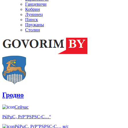
Ганцевичи
Кобрин
Лунинец
Пинск
Пружаны
Столин
Гродно
Сейчас
РќРµС‚ РґР°РЅРЅС‹С…°
РќРµС‚ РґР°РЅРЅС‹С… м/с