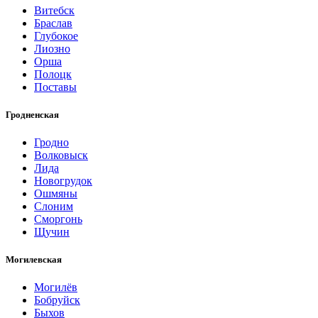
Витебск
Браслав
Глубокое
Лиозно
Орша
Полоцк
Поставы
Гродненская
Гродно
Волковыск
Лида
Новогрудок
Ошмяны
Слоним
Сморгонь
Щучин
Могилевская
Могилёв
Бобруйск
Быхов