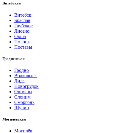
Витебская
Витебск
Браслав
Глубокое
Лиозно
Орша
Полоцк
Поставы
Гродненская
Гродно
Волковыск
Лида
Новогрудок
Ошмяны
Слоним
Сморгонь
Щучин
Могилевская
Могилёв