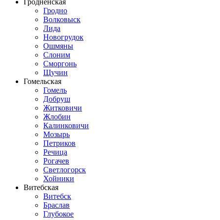
Гродненская
Гродно
Волковыск
Лида
Новогрудок
Ошмяны
Слоним
Сморгонь
Щучин
Гомельская
Гомель
Добруш
Житковичи
Жлобин
Калинковичи
Мозырь
Петриков
Речица
Рогачев
Светлогорск
Хойники
Витебская
Витебск
Браслав
Глубокое