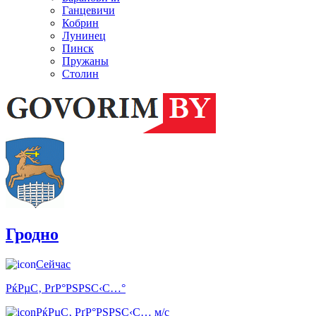
Ганцевичи
Кобрин
Лунинец
Пинск
Пружаны
Столин
Гродно
Сейчас
РќРµС‚ РґР°РЅРЅС‹С…°
РќРµС‚ РґР°РЅРЅС‹С… м/с