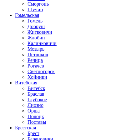
Сморгонь
Щучин
Гомельская
Гомель
Добруш
Житковичи
Жлобин
Калинковичи
Мозырь
Петриков
Речица
Рогачев
Светлогорск
Хойники
Витебская
Витебск
Браслав
Глубокое
Лиозно
Орша
Полоцк
Поставы
Брестская
Брест
Барановичи