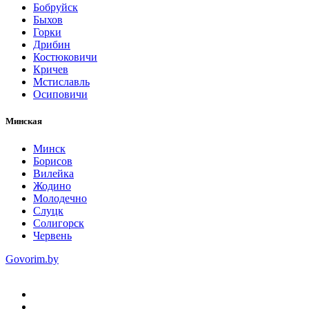
Бобруйск
Быхов
Горки
Дрибин
Костюковичи
Кричев
Мстиславль
Осиповичи
Минская
Минск
Борисов
Вилейка
Жодино
Молодечно
Слуцк
Солигорск
Червень
Govorim.by