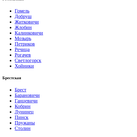
Гомель
Добруш
Житковичи
Жлобин
Калинковичи
Мозырь
Петриков
Речица
Рогачев
Светлогорск
Хойники
Брестская
Брест
Барановичи
Ганцевичи
Кобрин
Лунинец
Пинск
Пружаны
Столин