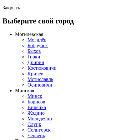
Закрыть
Выберите свой город
Могилевская
Могилёв
Бобруйск
Быхов
Горки
Дрибин
Костюковичи
Кричев
Мстиславль
Осиповичи
Минская
Минск
Борисов
Вилейка
Жодино
Молодечно
Слуцк
Солигорск
Червень