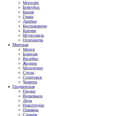
Могилёв
Бобруйск
Быхов
Горки
Дрибин
Костюковичи
Кричев
Мстиславль
Осиповичи
Минская
Минск
Борисов
Вилейка
Жодино
Молодечно
Слуцк
Солигорск
Червень
Гродненская
Гродно
Волковыск
Лида
Новогрудок
Ошмяны
Слоним