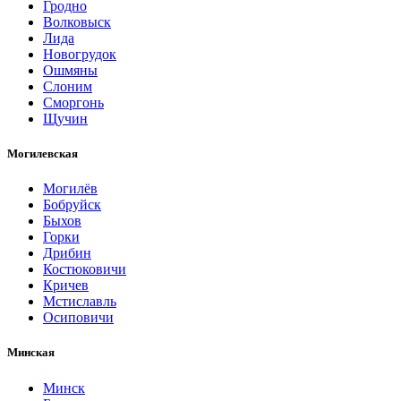
Гродно
Волковыск
Лида
Новогрудок
Ошмяны
Слоним
Сморгонь
Щучин
Могилевская
Могилёв
Бобруйск
Быхов
Горки
Дрибин
Костюковичи
Кричев
Мстиславль
Осиповичи
Минская
Минск