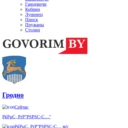
Ганцевичи
Кобрин
Лунинец
Пинск
Пружаны
Столин
Гродно
Сейчас
РќРµС‚ РґР°РЅРЅС‹С…°
РќРµС‚ РґР°РЅРЅС‹С… м/с