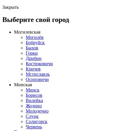
Закрыть
Выберите свой город
Могилевская
Могилёв
Бобруйск
Быхов
Горки
Дрибин
Костюковичи
Кричев
Мстиславль
Осиповичи
Минская
Минск
Борисов
Вилейка
Жодино
Молодечно
Слуцк
Солигорск
Червень