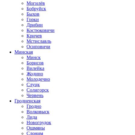
Могилёв
Бобруйск
Быхов
Горки
Дрибин
Костюковичи
Кричев
Мстиславль
Осиповичи
Минская
Минск
Борисов
Вилейка
Жодино
Молодечно
Слуцк
Солигорск
Червень
Гродненская
Гродно
Волковыск
Лида
Новогрудок
Ошмяны
Слоним