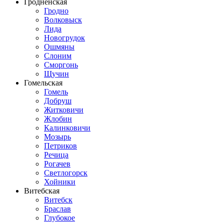
Гродненская
Гродно
Волковыск
Лида
Новогрудок
Ошмяны
Слоним
Сморгонь
Щучин
Гомельская
Гомель
Добруш
Житковичи
Жлобин
Калинковичи
Мозырь
Петриков
Речица
Рогачев
Светлогорск
Хойники
Витебская
Витебск
Браслав
Глубокое