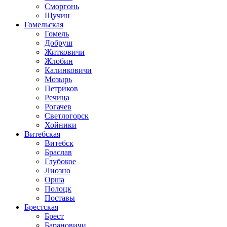
Сморгонь
Щучин
Гомельская
Гомель
Добруш
Житковичи
Жлобин
Калинковичи
Мозырь
Петриков
Речица
Рогачев
Светлогорск
Хойники
Витебская
Витебск
Браслав
Глубокое
Лиозно
Орша
Полоцк
Поставы
Брестская
Брест
Барановичи