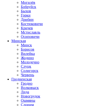
Могилёв
Бобруйск
Быхов
Горки
Дрибин
Костюковичи
Кричев
Мстиславль
Осиповичи
Минская
Минск
Борисов
Вилейка
Жодино
Молодечно
Слуцк
Солигорск
Червень
Гродненская
Гродно
Волковыск
Лида
Новогрудок
Ошмяны
Слоним