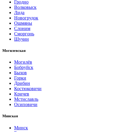
Гродно
Волковыск
Лида
Новогрудок
Ошмяны
Слоним
Сморгонь
Щучин
Могилевская
Могилёв
Бобруйск
Быхов
Горки
Дрибин
Костюковичи
Кричев
Мстиславль
Осиповичи
Минская
Минск