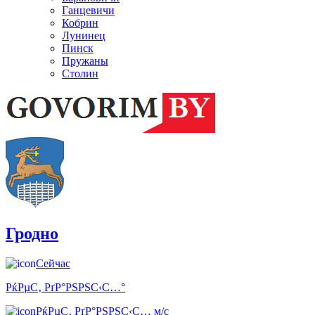
Ганцевичи
Кобрин
Лунинец
Пинск
Пружаны
Столин
Гродно
Сейчас
РќРµС‚ РґР°РЅРЅС‹С…°
РќРµС‚ РґР°РЅРЅС‹С… м/с