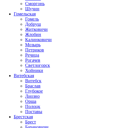
Сморгонь
Щучин
Гомельская
Гомель
Добруш
Житковичи
Жлобин
Калинковичи
Мозырь
Петриков
Речица
Рогачев
Светлогорск
Хойники
Витебская
Витебск
Браслав
Глубокое
Лиозно
Орша
Полоцк
Поставы
Брестская
Брест
Барановичи