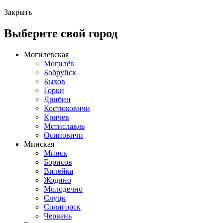
Закрыть
Выберите свой город
Могилевская
Могилёв
Бобруйск
Быхов
Горки
Дрибин
Костюковичи
Кричев
Мстиславль
Осиповичи
Минская
Минск
Борисов
Вилейка
Жодино
Молодечно
Слуцк
Солигорск
Червень