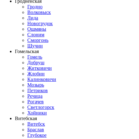
Гродненская
Гродно
Волковыск
Лида
Новогрудок
Ошмяны
Слоним
Сморгонь
Щучин
Гомельская
Гомель
Добруш
Житковичи
Жлобин
Калинковичи
Мозырь
Петриков
Речица
Рогачев
Светлогорск
Хойники
Витебская
Витебск
Браслав
Глубокое