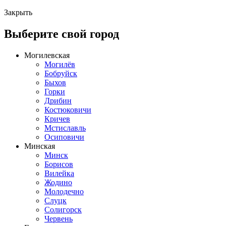
Закрыть
Выберите свой город
Могилевская
Могилёв
Бобруйск
Быхов
Горки
Дрибин
Костюковичи
Кричев
Мстиславль
Осиповичи
Минская
Минск
Борисов
Вилейка
Жодино
Молодечно
Слуцк
Солигорск
Червень