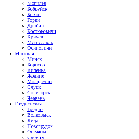
Могилёв
Бобруйск
Быхов
Горки
Дрибин
Костюковичи
Кричев
Мстиславль
Осиповичи
Минская
Минск
Борисов
Вилейка
Жодино
Молодечно
Слуцк
Солигорск
Червень
Гродненская
Гродно
Волковыск
Лида
Новогрудок
Ошмяны
Слоним