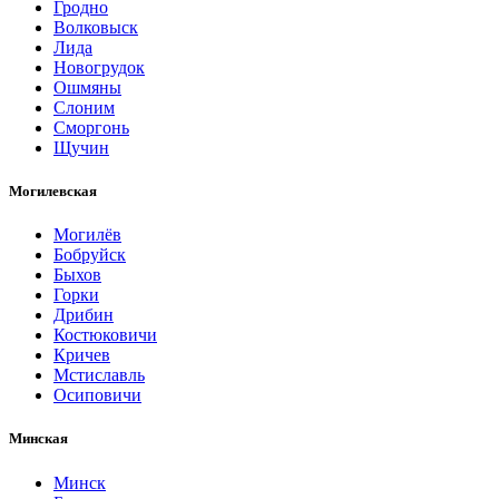
Гродно
Волковыск
Лида
Новогрудок
Ошмяны
Слоним
Сморгонь
Щучин
Могилевская
Могилёв
Бобруйск
Быхов
Горки
Дрибин
Костюковичи
Кричев
Мстиславль
Осиповичи
Минская
Минск