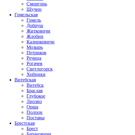
Сморгонь
Щучин
Гомельская
Гомель
Добруш
Житковичи
Жлобин
Калинковичи
Мозырь
Петриков
Речица
Рогачев
Светлогорск
Хойники
Витебская
Витебск
Браслав
Глубокое
Лиозно
Орша
Полоцк
Поставы
Брестская
Брест
Барановичи