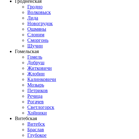
Гродненская
Гродно
Волковыск
Лида
Новогрудок
Ошмяны
Слоним
Сморгонь
Щучин
Гомельская
Гомель
Добруш
Житковичи
Жлобин
Калинковичи
Мозырь
Петриков
Речица
Рогачев
Светлогорск
Хойники
Витебская
Витебск
Браслав
Глубокое