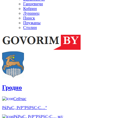
Ганцевичи
Кобрин
Лунинец
Пинск
Пружаны
Столин
Гродно
Сейчас
РќРµС‚ РґР°РЅРЅС‹С…°
РќРµС‚ РґР°РЅРЅС‹С… м/с