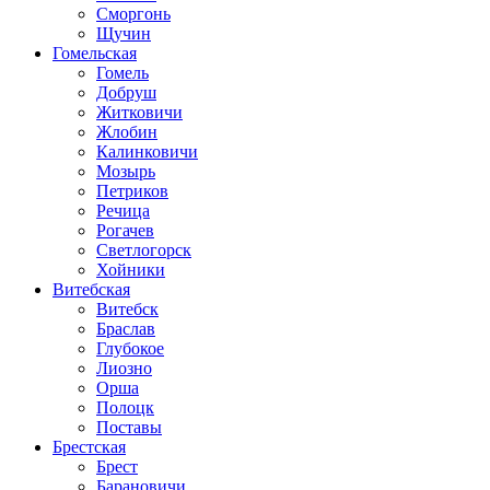
Сморгонь
Щучин
Гомельская
Гомель
Добруш
Житковичи
Жлобин
Калинковичи
Мозырь
Петриков
Речица
Рогачев
Светлогорск
Хойники
Витебская
Витебск
Браслав
Глубокое
Лиозно
Орша
Полоцк
Поставы
Брестская
Брест
Барановичи