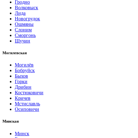
Гродно
Волковыск
Лида
Новогрудок
Ошмяны
Слоним
Сморгонь
Щучин
Могилевская
Могилёв
Бобруйск
Быхов
Горки
Дрибин
Костюковичи
Кричев
Мстиславль
Осиповичи
Минская
Минск