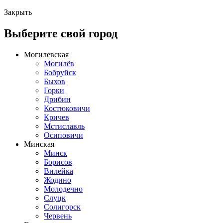
Закрыть
Выберите свой город
Могилевская
Могилёв
Бобруйск
Быхов
Горки
Дрибин
Костюковичи
Кричев
Мстиславль
Осиповичи
Минская
Минск
Борисов
Вилейка
Жодино
Молодечно
Слуцк
Солигорск
Червень