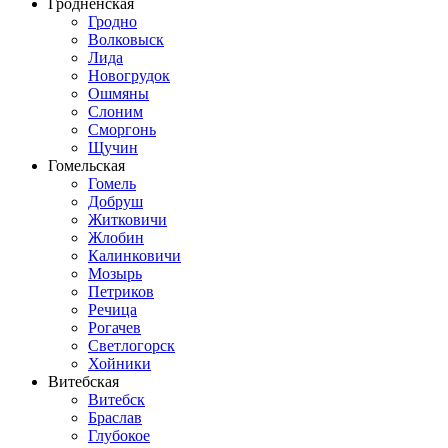
Гродненская
Гродно
Волковыск
Лида
Новогрудок
Ошмяны
Слоним
Сморгонь
Щучин
Гомельская
Гомель
Добруш
Житковичи
Жлобин
Калинковичи
Мозырь
Петриков
Речица
Рогачев
Светлогорск
Хойники
Витебская
Витебск
Браслав
Глубокое