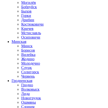
Могилёв
Бобруйск
Быхов
Горки
Дрибин
Костюковичи
Кричев
Мстиславль
Осиповичи
Минская
Минск
Борисов
Вилейка
Жодино
Молодечно
Слуцк
Солигорск
Червень
Гродненская
Гродно
Волковыск
Лида
Новогрудок
Ошмяны
Слоним