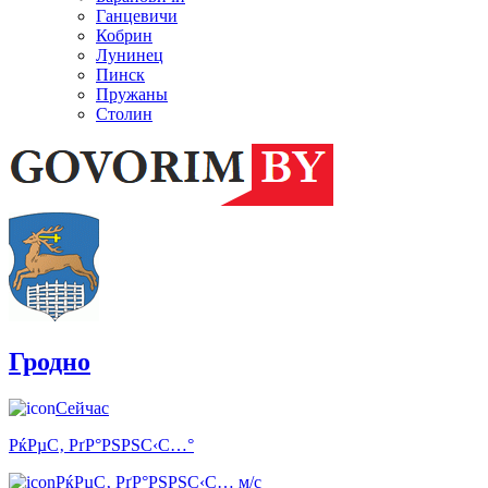
Ганцевичи
Кобрин
Лунинец
Пинск
Пружаны
Столин
Гродно
Сейчас
РќРµС‚ РґР°РЅРЅС‹С…°
РќРµС‚ РґР°РЅРЅС‹С… м/с