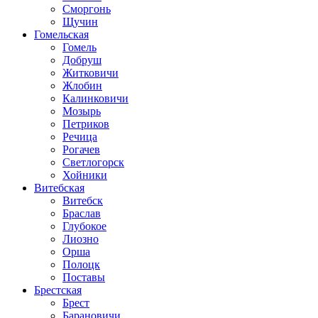
Сморгонь
Щучин
Гомельская
Гомель
Добруш
Житковичи
Жлобин
Калинковичи
Мозырь
Петриков
Речица
Рогачев
Светлогорск
Хойники
Витебская
Витебск
Браслав
Глубокое
Лиозно
Орша
Полоцк
Поставы
Брестская
Брест
Барановичи