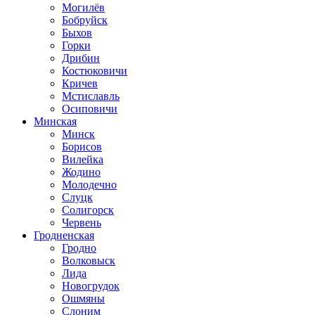
Могилёв
Бобруйск
Быхов
Горки
Дрибин
Костюковичи
Кричев
Мстиславль
Осиповичи
Минская
Минск
Борисов
Вилейка
Жодино
Молодечно
Слуцк
Солигорск
Червень
Гродненская
Гродно
Волковыск
Лида
Новогрудок
Ошмяны
Слоним