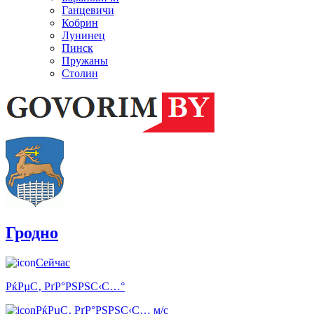
Ганцевичи
Кобрин
Лунинец
Пинск
Пружаны
Столин
Гродно
Сейчас
РќРµС‚ РґР°РЅРЅС‹С…°
РќРµС‚ РґР°РЅРЅС‹С… м/с