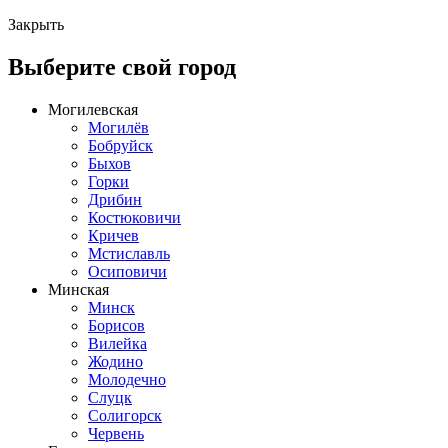
Закрыть
Выберите свой город
Могилевская
Могилёв
Бобруйск
Быхов
Горки
Дрибин
Костюковичи
Кричев
Мстиславль
Осиповичи
Минская
Минск
Борисов
Вилейка
Жодино
Молодечно
Слуцк
Солигорск
Червень