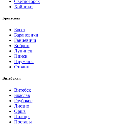
Светлогорск
Хойники
Брестская
Брест
Барановичи
Ганцевичи
Кобрин
Лунинец
Пинск
Пружаны
Столин
Витебская
Витебск
Браслав
Глубокое
Лиозно
Орша
Полоцк
Поставы