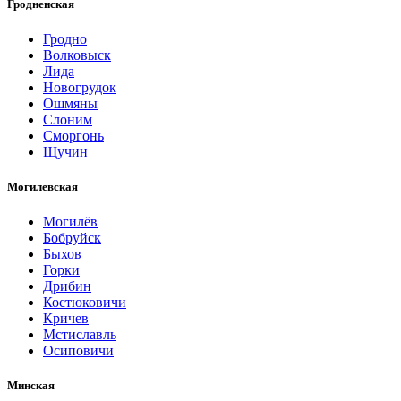
Гродненская
Гродно
Волковыск
Лида
Новогрудок
Ошмяны
Слоним
Сморгонь
Щучин
Могилевская
Могилёв
Бобруйск
Быхов
Горки
Дрибин
Костюковичи
Кричев
Мстиславль
Осиповичи
Минская