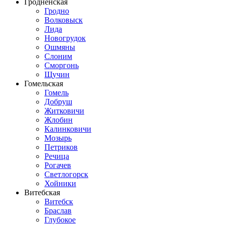
Гродненская
Гродно
Волковыск
Лида
Новогрудок
Ошмяны
Слоним
Сморгонь
Щучин
Гомельская
Гомель
Добруш
Житковичи
Жлобин
Калинковичи
Мозырь
Петриков
Речица
Рогачев
Светлогорск
Хойники
Витебская
Витебск
Браслав
Глубокое