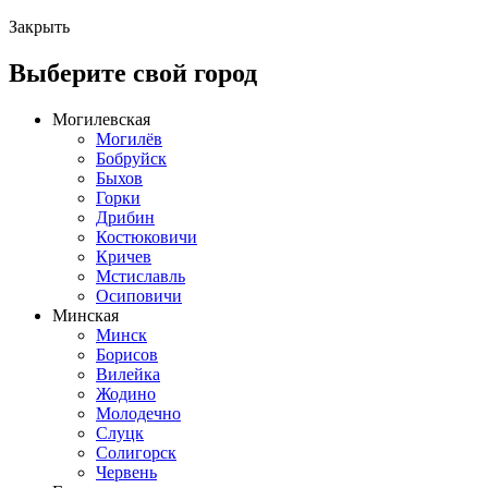
Закрыть
Выберите свой город
Могилевская
Могилёв
Бобруйск
Быхов
Горки
Дрибин
Костюковичи
Кричев
Мстиславль
Осиповичи
Минская
Минск
Борисов
Вилейка
Жодино
Молодечно
Слуцк
Солигорск
Червень