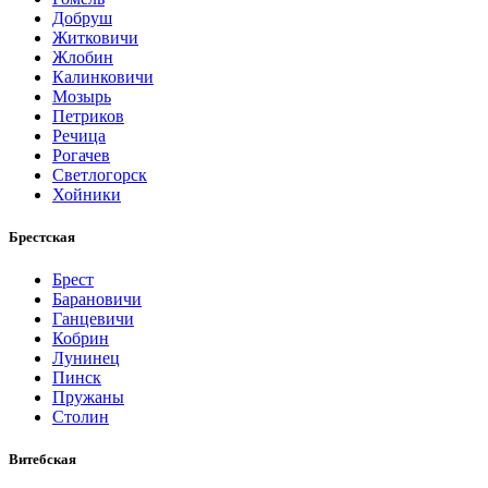
Добруш
Житковичи
Жлобин
Калинковичи
Мозырь
Петриков
Речица
Рогачев
Светлогорск
Хойники
Брестская
Брест
Барановичи
Ганцевичи
Кобрин
Лунинец
Пинск
Пружаны
Столин
Витебская