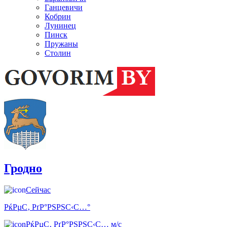
Ганцевичи
Кобрин
Лунинец
Пинск
Пружаны
Столин
Гродно
Сейчас
РќРµС‚ РґР°РЅРЅС‹С…°
РќРµС‚ РґР°РЅРЅС‹С… м/с