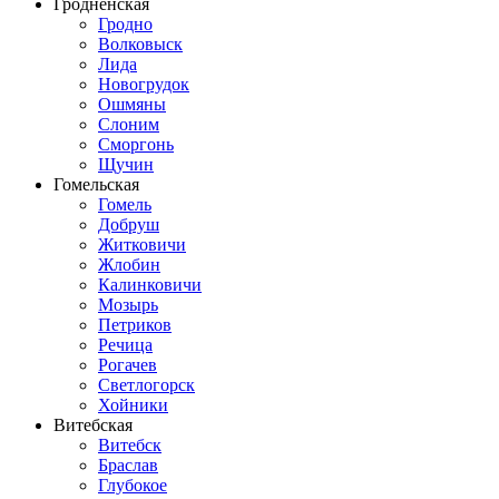
Гродненская
Гродно
Волковыск
Лида
Новогрудок
Ошмяны
Слоним
Сморгонь
Щучин
Гомельская
Гомель
Добруш
Житковичи
Жлобин
Калинковичи
Мозырь
Петриков
Речица
Рогачев
Светлогорск
Хойники
Витебская
Витебск
Браслав
Глубокое