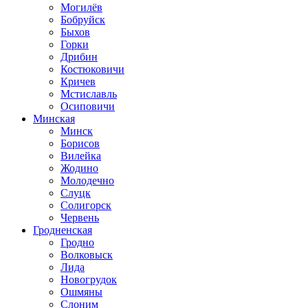
Могилёв
Бобруйск
Быхов
Горки
Дрибин
Костюковичи
Кричев
Мстиславль
Осиповичи
Минская
Минск
Борисов
Вилейка
Жодино
Молодечно
Слуцк
Солигорск
Червень
Гродненская
Гродно
Волковыск
Лида
Новогрудок
Ошмяны
Слоним