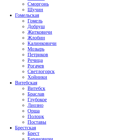
Сморгонь
Щучин
Гомельская
Гомель
Добруш
Житковичи
Жлобин
Калинковичи
Мозырь
Петриков
Речица
Рогачев
Светлогорск
Хойники
Витебская
Витебск
Браслав
Глубокое
Лиозно
Орша
Полоцк
Поставы
Брестская
Брест
Барановичи