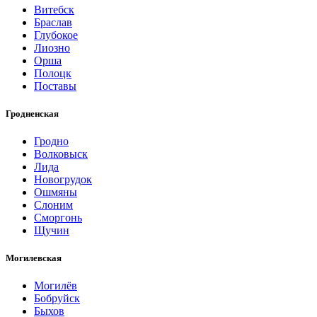
Витебск
Браслав
Глубокое
Лиозно
Орша
Полоцк
Поставы
Гродненская
Гродно
Волковыск
Лида
Новогрудок
Ошмяны
Слоним
Сморгонь
Щучин
Могилевская
Могилёв
Бобруйск
Быхов