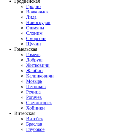
Гродненская
Гродно
Волковыск
Лида
Новогрудок
Ошмяны
Слоним
Сморгонь
Щучин
Гомельская
Гомель
Добруш
Житковичи
Жлобин
Калинковичи
Мозырь
Петриков
Речица
Рогачев
Светлогорск
Хойники
Витебская
Витебск
Браслав
Глубокое