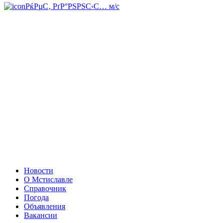
РќРµС‚ РґР°РЅРЅС‹С… м/с
Новости
О Мстиславле
Справочник
Погода
Объявления
Вакансии