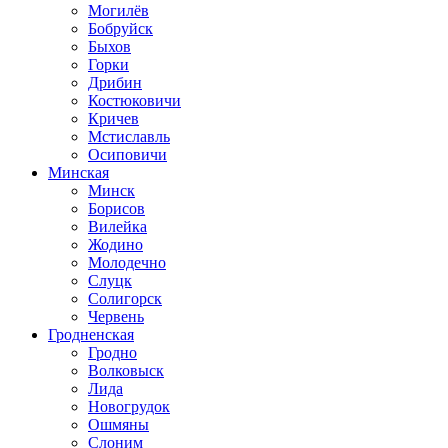
Могилёв
Бобруйск
Быхов
Горки
Дрибин
Костюковичи
Кричев
Мстиславль
Осиповичи
Минская
Минск
Борисов
Вилейка
Жодино
Молодечно
Слуцк
Солигорск
Червень
Гродненская
Гродно
Волковыск
Лида
Новогрудок
Ошмяны
Слоним