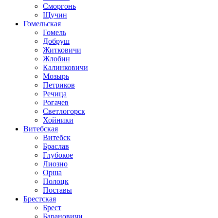
Сморгонь
Щучин
Гомельская
Гомель
Добруш
Житковичи
Жлобин
Калинковичи
Мозырь
Петриков
Речица
Рогачев
Светлогорск
Хойники
Витебская
Витебск
Браслав
Глубокое
Лиозно
Орша
Полоцк
Поставы
Брестская
Брест
Барановичи