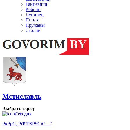
Ганцевичи
Кобрин
Лунинец
Пинск
Пружаны
Столин
Мстиславль
Выбрать город
Сегодня
РќРµС‚ РґР°РЅРЅС‹С…°