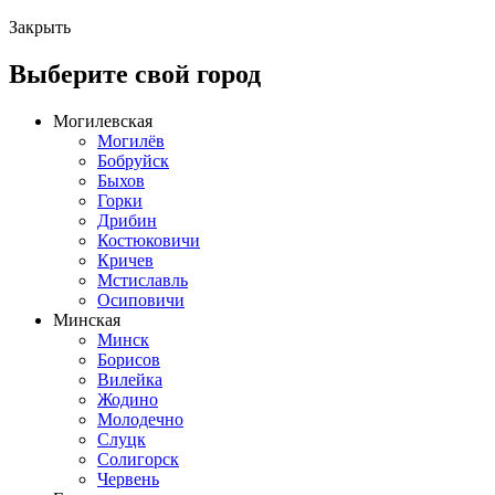
Закрыть
Выберите свой город
Могилевская
Могилёв
Бобруйск
Быхов
Горки
Дрибин
Костюковичи
Кричев
Мстиславль
Осиповичи
Минская
Минск
Борисов
Вилейка
Жодино
Молодечно
Слуцк
Солигорск
Червень