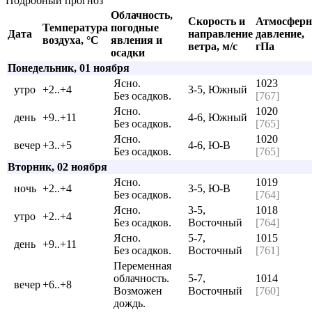
Подробный прогноз
Облачность,
Скорость и
Атмосферн
Температура
погодные
Дата
направление
давление,
воздуха, °C
явления и
ветра, м/с
гПа
осадки
Понедельник, 01 ноября
Ясно.
1023
утро
+2..+4
3-5, Южный
Без осадков.
[767]
Ясно.
1020
день
+9..+11
4-6, Южный
Без осадков.
[765]
Ясно.
1020
вечер
+3..+5
4-6, Ю-В
Без осадков.
[765]
Вторник, 02 ноября
Ясно.
1019
ночь
+2..+4
3-5, Ю-В
Без осадков.
[764]
Ясно.
3-5,
1018
утро
+2..+4
Без осадков.
Восточный
[764]
Ясно.
5-7,
1015
день
+9..+11
Без осадков.
Восточный
[761]
Переменная
облачность.
5-7,
1014
вечер
+6..+8
Возможен
Восточный
[760]
дождь.