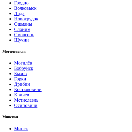
Гродно
Волковыск
Лида
Новогрудок
Ошмяны
Слоним
Сморгонь
Щучин
Могилевская
Могилёв
Бобруйск
Быхов
Горки
Дрибин
Костюковичи
Кричев
Мстиславль
Осиповичи
Минская
Минск