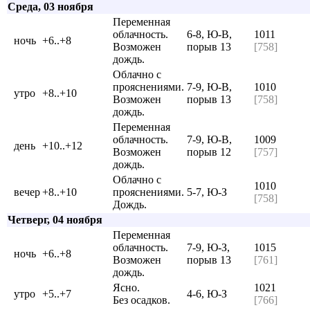
Среда, 03 ноября
Переменная
облачность.
6-8, Ю-В,
1011
ночь
+6..+8
Возможен
порыв 13
[758]
дождь.
Облачно с
прояснениями.
7-9, Ю-В,
1010
утро
+8..+10
Возможен
порыв 13
[758]
дождь.
Переменная
облачность.
7-9, Ю-В,
1009
день
+10..+12
Возможен
порыв 12
[757]
дождь.
Облачно с
1010
вечер
+8..+10
прояснениями.
5-7, Ю-З
[758]
Дождь.
Четверг, 04 ноября
Переменная
облачность.
7-9, Ю-З,
1015
ночь
+6..+8
Возможен
порыв 13
[761]
дождь.
Ясно.
1021
утро
+5..+7
4-6, Ю-З
Без осадков.
[766]