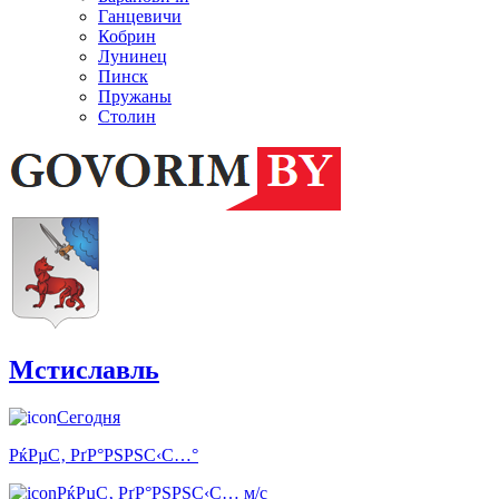
Ганцевичи
Кобрин
Лунинец
Пинск
Пружаны
Столин
Мстиславль
Сегодня
РќРµС‚ РґР°РЅРЅС‹С…°
РќРµС‚ РґР°РЅРЅС‹С… м/с