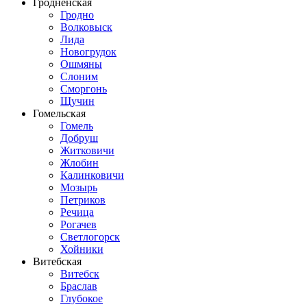
Гродненская
Гродно
Волковыск
Лида
Новогрудок
Ошмяны
Слоним
Сморгонь
Щучин
Гомельская
Гомель
Добруш
Житковичи
Жлобин
Калинковичи
Мозырь
Петриков
Речица
Рогачев
Светлогорск
Хойники
Витебская
Витебск
Браслав
Глубокое