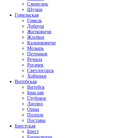
Сморгонь
Щучин
Гомельская
Гомель
Добруш
Житковичи
Жлобин
Калинковичи
Мозырь
Петриков
Речица
Рогачев
Светлогорск
Хойники
Витебская
Витебск
Браслав
Глубокое
Лиозно
Орша
Полоцк
Поставы
Брестская
Брест
Барановичи