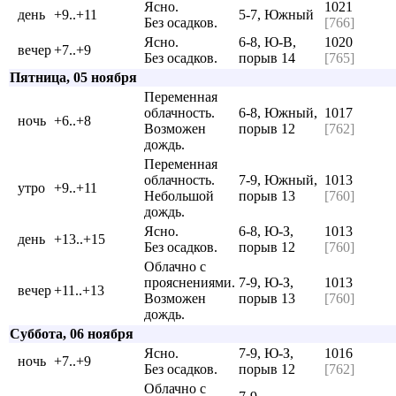
Ясно.
1021
день
+9..+11
5-7, Южный
Без осадков.
[766]
Ясно.
6-8, Ю-В,
1020
вечер
+7..+9
Без осадков.
порыв 14
[765]
Пятница, 05 ноября
Переменная
облачность.
6-8, Южный,
1017
ночь
+6..+8
Возможен
порыв 12
[762]
дождь.
Переменная
облачность.
7-9, Южный,
1013
утро
+9..+11
Небольшой
порыв 13
[760]
дождь.
Ясно.
6-8, Ю-З,
1013
день
+13..+15
Без осадков.
порыв 12
[760]
Облачно с
прояснениями.
7-9, Ю-З,
1013
вечер
+11..+13
Возможен
порыв 13
[760]
дождь.
Суббота, 06 ноября
Ясно.
7-9, Ю-З,
1016
ночь
+7..+9
Без осадков.
порыв 12
[762]
Облачно с