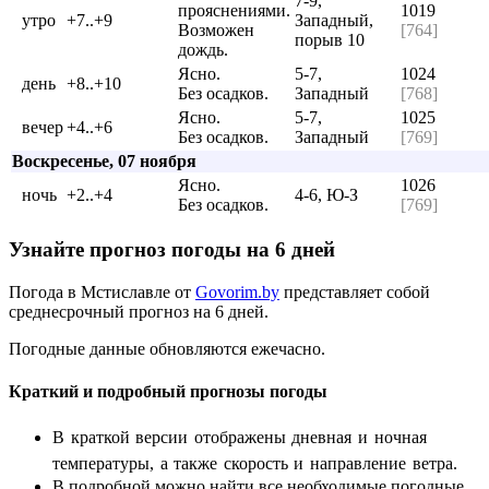
7-9,
прояснениями.
1019
утро
+7..+9
Западный,
Возможен
[764]
порыв 10
дождь.
Ясно.
5-7,
1024
день
+8..+10
Без осадков.
Западный
[768]
Ясно.
5-7,
1025
вечер
+4..+6
Без осадков.
Западный
[769]
Воскресенье, 07 ноября
Ясно.
1026
ночь
+2..+4
4-6, Ю-З
Без осадков.
[769]
Узнайте прогноз погоды на 6 дней
Погода в Мстиславле от
Govorim.by
представляет собой
среднесрочный прогноз на 6 дней.
Погодные данные обновляются ежечасно.
Краткий и подробный прогнозы погоды
В краткой версии отображены дневная и ночная
температуры, а также скорость и направление ветра.
В подробной можно найти все необходимые погодные