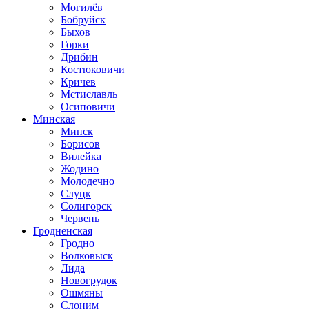
Могилёв
Бобруйск
Быхов
Горки
Дрибин
Костюковичи
Кричев
Мстиславль
Осиповичи
Минская
Минск
Борисов
Вилейка
Жодино
Молодечно
Слуцк
Солигорск
Червень
Гродненская
Гродно
Волковыск
Лида
Новогрудок
Ошмяны
Слоним