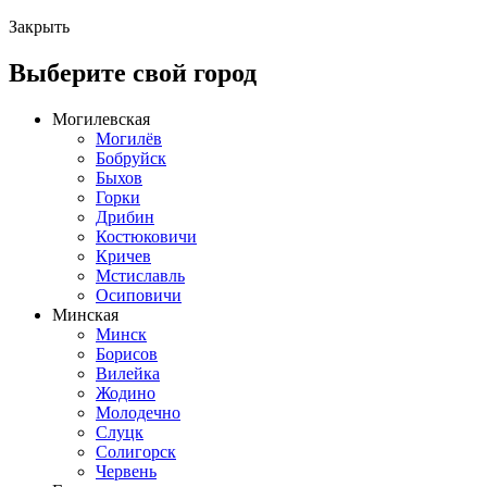
Закрыть
Выберите свой город
Могилевская
Могилёв
Бобруйск
Быхов
Горки
Дрибин
Костюковичи
Кричев
Мстиславль
Осиповичи
Минская
Минск
Борисов
Вилейка
Жодино
Молодечно
Слуцк
Солигорск
Червень