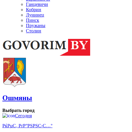
Ганцевичи
Кобрин
Лунинец
Пинск
Пружаны
Столин
Ошмяны
Выбрать город
Сегодня
РќРµС‚ РґР°РЅРЅС‹С…°