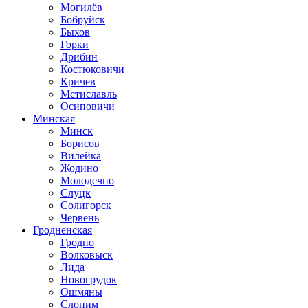
Могилёв
Бобруйск
Быхов
Горки
Дрибин
Костюковичи
Кричев
Мстиславль
Осиповичи
Минская
Минск
Борисов
Вилейка
Жодино
Молодечно
Слуцк
Солигорск
Червень
Гродненская
Гродно
Волковыск
Лида
Новогрудок
Ошмяны
Слоним