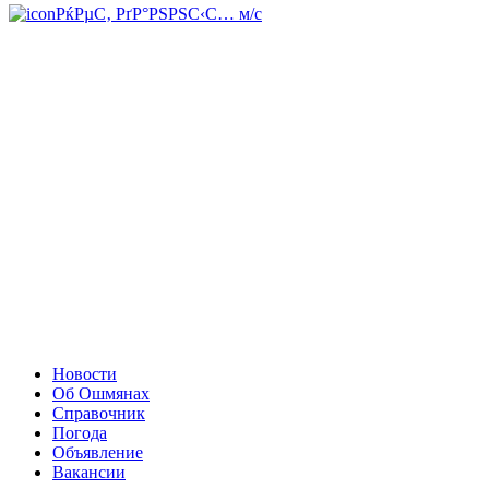
РќРµС‚ РґР°РЅРЅС‹С… м/с
Новости
Об Ошмянах
Справочник
Погода
Объявление
Вакансии