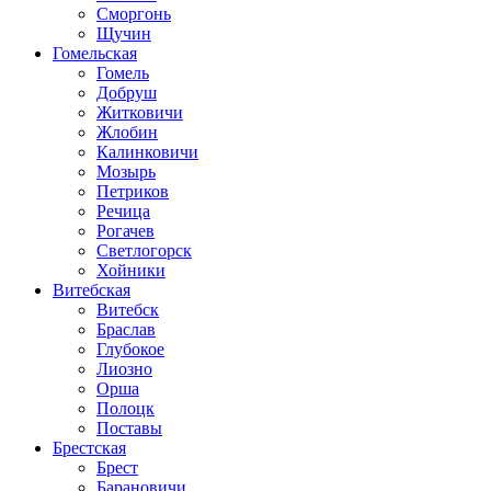
Сморгонь
Щучин
Гомельская
Гомель
Добруш
Житковичи
Жлобин
Калинковичи
Мозырь
Петриков
Речица
Рогачев
Светлогорск
Хойники
Витебская
Витебск
Браслав
Глубокое
Лиозно
Орша
Полоцк
Поставы
Брестская
Брест
Барановичи