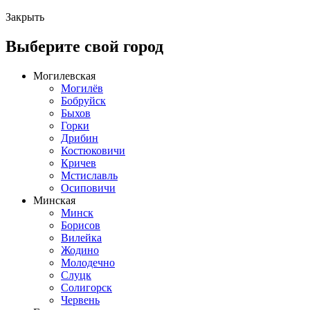
Закрыть
Выберите свой город
Могилевская
Могилёв
Бобруйск
Быхов
Горки
Дрибин
Костюковичи
Кричев
Мстиславль
Осиповичи
Минская
Минск
Борисов
Вилейка
Жодино
Молодечно
Слуцк
Солигорск
Червень