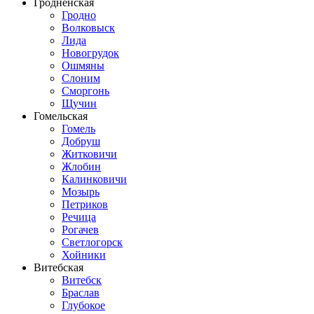
Гродненская
Гродно
Волковыск
Лида
Новогрудок
Ошмяны
Слоним
Сморгонь
Щучин
Гомельская
Гомель
Добруш
Житковичи
Жлобин
Калинковичи
Мозырь
Петриков
Речица
Рогачев
Светлогорск
Хойники
Витебская
Витебск
Браслав
Глубокое