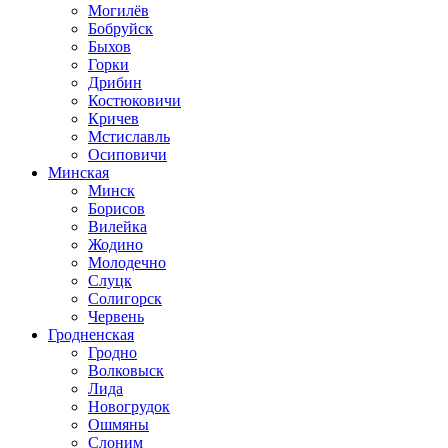
Могилёв
Бобруйск
Быхов
Горки
Дрибин
Костюковичи
Кричев
Мстиславль
Осиповичи
Минская
Минск
Борисов
Вилейка
Жодино
Молодечно
Слуцк
Солигорск
Червень
Гродненская
Гродно
Волковыск
Лида
Новогрудок
Ошмяны
Слоним