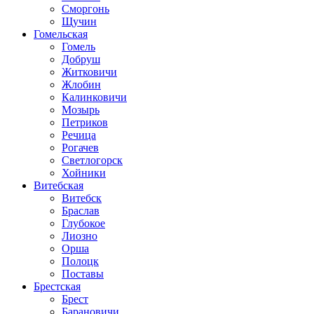
Сморгонь
Щучин
Гомельская
Гомель
Добруш
Житковичи
Жлобин
Калинковичи
Мозырь
Петриков
Речица
Рогачев
Светлогорск
Хойники
Витебская
Витебск
Браслав
Глубокое
Лиозно
Орша
Полоцк
Поставы
Брестская
Брест
Барановичи