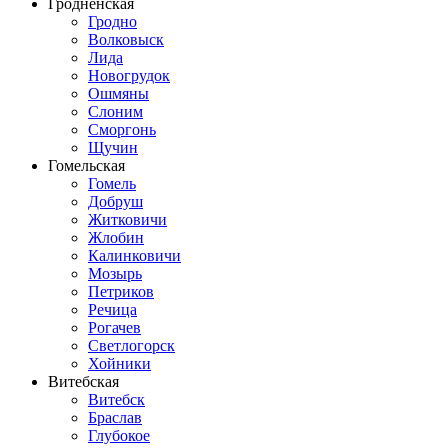
Гродненская
Гродно
Волковыск
Лида
Новогрудок
Ошмяны
Слоним
Сморгонь
Щучин
Гомельская
Гомель
Добруш
Житковичи
Жлобин
Калинковичи
Мозырь
Петриков
Речица
Рогачев
Светлогорск
Хойники
Витебская
Витебск
Браслав
Глубокое