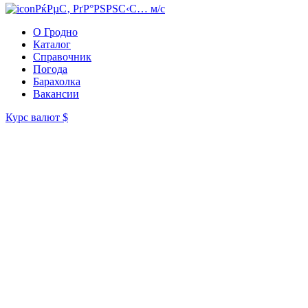
РќРµС‚ РґР°РЅРЅС‹С… м/с
О Гродно
Каталог
Справочник
Погода
Барахолка
Вакансии
Курс валют
$