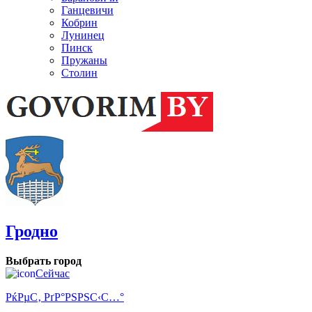
Ганцевичи
Кобрин
Лунинец
Пинск
Пружаны
Столин
Гродно
Выбрать город
Сейчас
РќРµС‚ РґР°РЅРЅС‹С…°