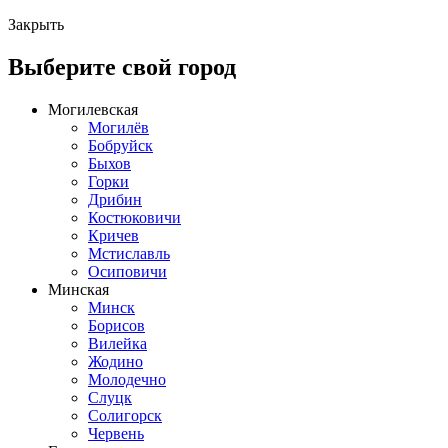
Закрыть
Выберите свой город
Могилевская
Могилёв
Бобруйск
Быхов
Горки
Дрибин
Костюковичи
Кричев
Мстиславль
Осиповичи
Минская
Минск
Борисов
Вилейка
Жодино
Молодечно
Слуцк
Солигорск
Червень