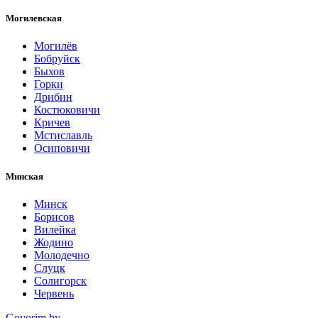
Могилевская
Могилёв
Бобруйск
Быхов
Горки
Дрибин
Костюковичи
Кричев
Мстиславль
Осиповичи
Минская
Минск
Борисов
Вилейка
Жодино
Молодечно
Слуцк
Солигорск
Червень
Govorim.by