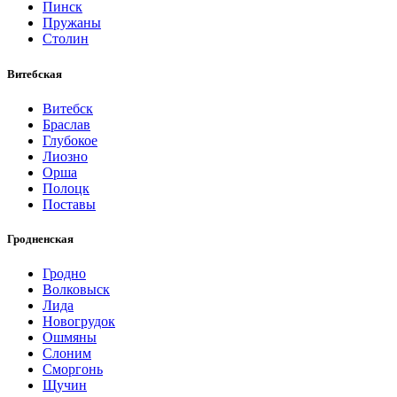
Пинск
Пружаны
Столин
Витебская
Витебск
Браслав
Глубокое
Лиозно
Орша
Полоцк
Поставы
Гродненская
Гродно
Волковыск
Лида
Новогрудок
Ошмяны
Слоним
Сморгонь
Щучин