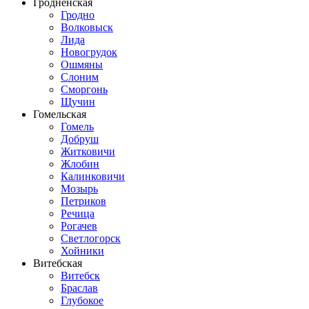
Гродненская
Гродно
Волковыск
Лида
Новогрудок
Ошмяны
Слоним
Сморгонь
Щучин
Гомельская
Гомель
Добруш
Житковичи
Жлобин
Калинковичи
Мозырь
Петриков
Речица
Рогачев
Светлогорск
Хойники
Витебская
Витебск
Браслав
Глубокое