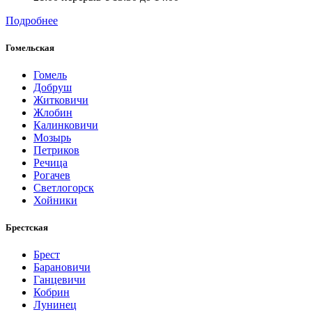
Подробнее
Гомельская
Гомель
Добруш
Житковичи
Жлобин
Калинковичи
Мозырь
Петриков
Речица
Рогачев
Светлогорск
Хойники
Брестская
Брест
Барановичи
Ганцевичи
Кобрин
Лунинец