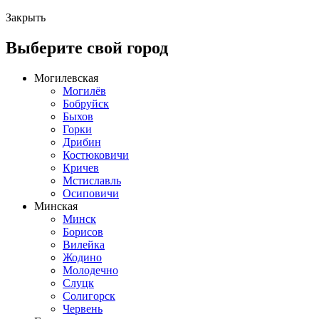
Закрыть
Выберите свой город
Могилевская
Могилёв
Бобруйск
Быхов
Горки
Дрибин
Костюковичи
Кричев
Мстиславль
Осиповичи
Минская
Минск
Борисов
Вилейка
Жодино
Молодечно
Слуцк
Солигорск
Червень