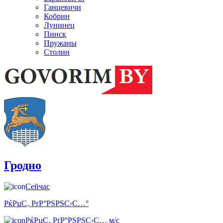
Ганцевичи
Кобрин
Лунинец
Пинск
Пружаны
Столин
Гродно
Сейчас
РќРµС‚ РґР°РЅРЅС‹С…°
РќРµС‚ РґР°РЅРЅС‹С… м/с