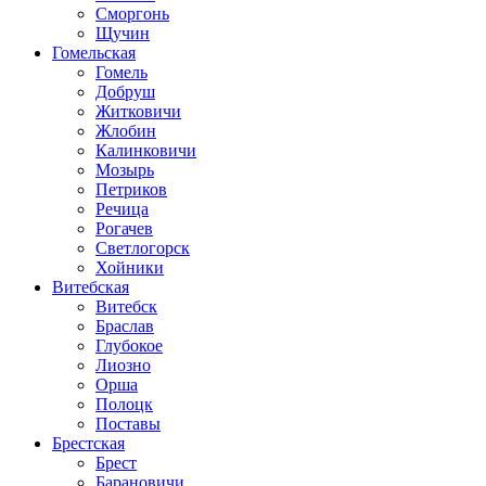
Сморгонь
Щучин
Гомельская
Гомель
Добруш
Житковичи
Жлобин
Калинковичи
Мозырь
Петриков
Речица
Рогачев
Светлогорск
Хойники
Витебская
Витебск
Браслав
Глубокое
Лиозно
Орша
Полоцк
Поставы
Брестская
Брест
Барановичи