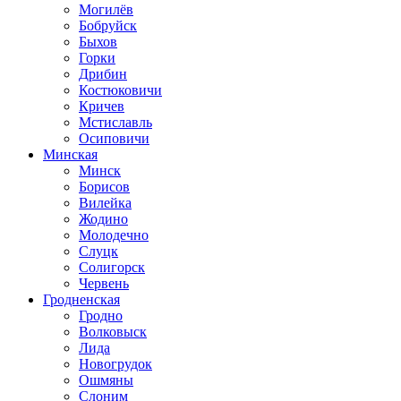
Могилёв
Бобруйск
Быхов
Горки
Дрибин
Костюковичи
Кричев
Мстиславль
Осиповичи
Минская
Минск
Борисов
Вилейка
Жодино
Молодечно
Слуцк
Солигорск
Червень
Гродненская
Гродно
Волковыск
Лида
Новогрудок
Ошмяны
Слоним