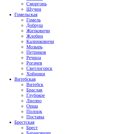
Сморгонь
Щучин
Гомельская
Гомель
Добруш
Житковичи
Жлобин
Калинковичи
Мозырь
Петриков
Речица
Рогачев
Светлогорск
Хойники
Витебская
Витебск
Браслав
Глубокое
Лиозно
Орша
Полоцк
Поставы
Брестская
Брест
Барановичи