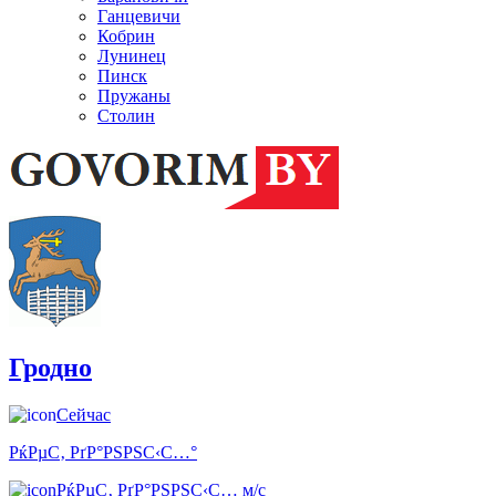
Ганцевичи
Кобрин
Лунинец
Пинск
Пружаны
Столин
Гродно
Сейчас
РќРµС‚ РґР°РЅРЅС‹С…°
РќРµС‚ РґР°РЅРЅС‹С… м/с