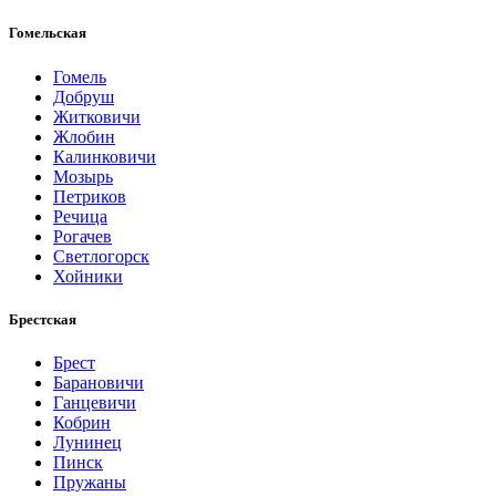
Гомельская
Гомель
Добруш
Житковичи
Жлобин
Калинковичи
Мозырь
Петриков
Речица
Рогачев
Светлогорск
Хойники
Брестская
Брест
Барановичи
Ганцевичи
Кобрин
Лунинец
Пинск
Пружаны