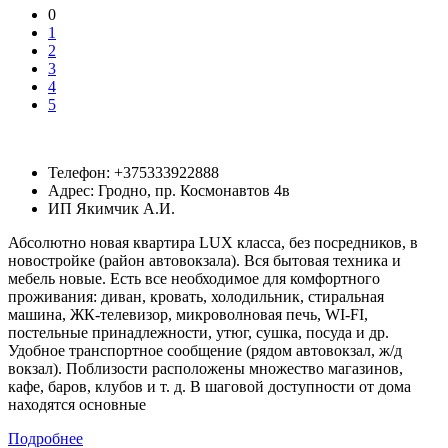
0
1
2
3
4
5
Телефон:
+375333922888
Адрес:
Гродно,
пр. Космонавтов 4в
ИП Якимчик А.И.
Абсолютно новая квартира LUX класса, без посредников, в
новостройке (район автовокзала). Вся бытовая техника и
мебель новые. Есть все необходимое для комфортного
проживания: диван, кровать, холодильник, стиральная
машина, ЖК-телевизор, микроволновая печь, WI-FI,
постельные принадлежности, утюг, сушка, посуда и др.
Удобное транспортное сообщение (рядом автовокзал, ж/д
вокзал). Поблизости расположены множество магазинов,
кафе, баров, клубов и т. д. В шаговой доступности от дома
находятся основные
Подробнее