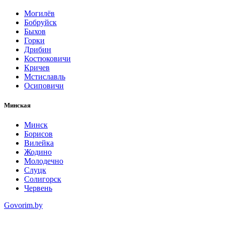
Могилёв
Бобруйск
Быхов
Горки
Дрибин
Костюковичи
Кричев
Мстиславль
Осиповичи
Минская
Минск
Борисов
Вилейка
Жодино
Молодечно
Слуцк
Солигорск
Червень
Govorim.by