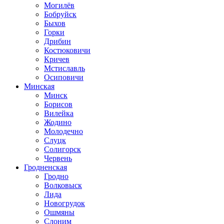
Могилёв
Бобруйск
Быхов
Горки
Дрибин
Костюковичи
Кричев
Мстиславль
Осиповичи
Минская
Минск
Борисов
Вилейка
Жодино
Молодечно
Слуцк
Солигорск
Червень
Гродненская
Гродно
Волковыск
Лида
Новогрудок
Ошмяны
Слоним