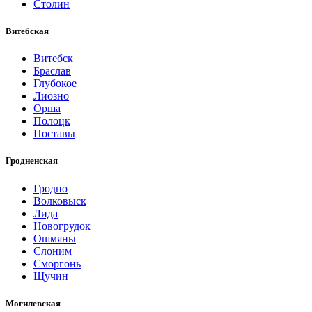
Столин
Витебская
Витебск
Браслав
Глубокое
Лиозно
Орша
Полоцк
Поставы
Гродненская
Гродно
Волковыск
Лида
Новогрудок
Ошмяны
Слоним
Сморгонь
Щучин
Могилевская