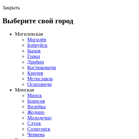
Закрыть
Выберите свой город
Могилевская
Могилёв
Бобруйск
Быхов
Горки
Дрибин
Костюковичи
Кричев
Мстиславль
Осиповичи
Минская
Минск
Борисов
Вилейка
Жодино
Молодечно
Слуцк
Солигорск
Червень