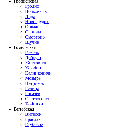
Гродненская
Гродно
Волковыск
Лида
Новогрудок
Ошмяны
Слоним
Сморгонь
Щучин
Гомельская
Гомель
Добруш
Житковичи
Жлобин
Калинковичи
Мозырь
Петриков
Речица
Рогачев
Светлогорск
Хойники
Витебская
Витебск
Браслав
Глубокое