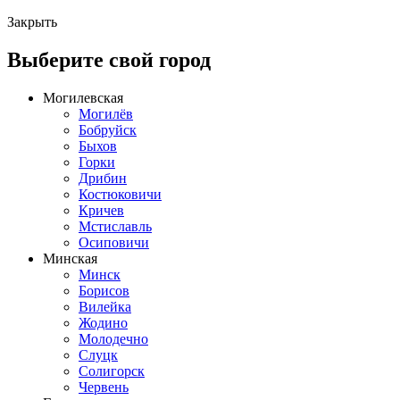
Закрыть
Выберите свой город
Могилевская
Могилёв
Бобруйск
Быхов
Горки
Дрибин
Костюковичи
Кричев
Мстиславль
Осиповичи
Минская
Минск
Борисов
Вилейка
Жодино
Молодечно
Слуцк
Солигорск
Червень