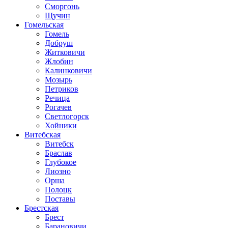
Сморгонь
Щучин
Гомельская
Гомель
Добруш
Житковичи
Жлобин
Калинковичи
Мозырь
Петриков
Речица
Рогачев
Светлогорск
Хойники
Витебская
Витебск
Браслав
Глубокое
Лиозно
Орша
Полоцк
Поставы
Брестская
Брест
Барановичи