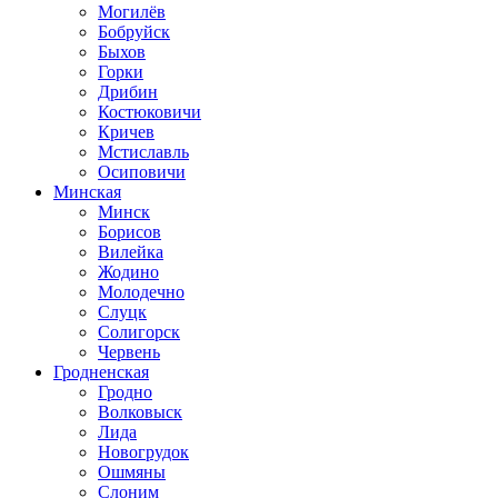
Могилёв
Бобруйск
Быхов
Горки
Дрибин
Костюковичи
Кричев
Мстиславль
Осиповичи
Минская
Минск
Борисов
Вилейка
Жодино
Молодечно
Слуцк
Солигорск
Червень
Гродненская
Гродно
Волковыск
Лида
Новогрудок
Ошмяны
Слоним