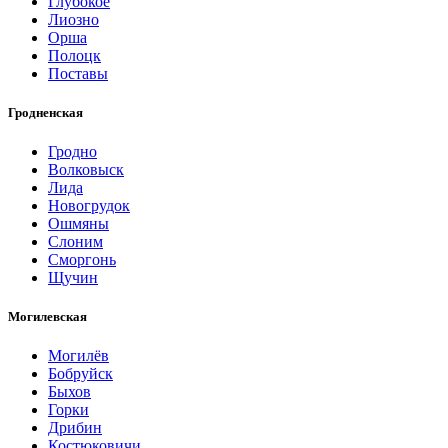
Глубокое
Лиозно
Орша
Полоцк
Поставы
Гродненская
Гродно
Волковыск
Лида
Новогрудок
Ошмяны
Слоним
Сморгонь
Щучин
Могилевская
Могилёв
Бобруйск
Быхов
Горки
Дрибин
Костюковичи