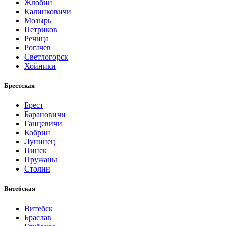
Жлобин
Калинковичи
Мозырь
Петриков
Речица
Рогачев
Светлогорск
Хойники
Брестская
Брест
Барановичи
Ганцевичи
Кобрин
Лунинец
Пинск
Пружаны
Столин
Витебская
Витебск
Браслав