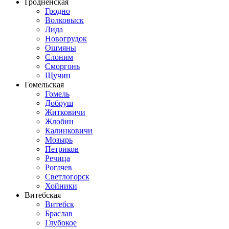
Гродненская
Гродно
Волковыск
Лида
Новогрудок
Ошмяны
Слоним
Сморгонь
Щучин
Гомельская
Гомель
Добруш
Житковичи
Жлобин
Калинковичи
Мозырь
Петриков
Речица
Рогачев
Светлогорск
Хойники
Витебская
Витебск
Браслав
Глубокое