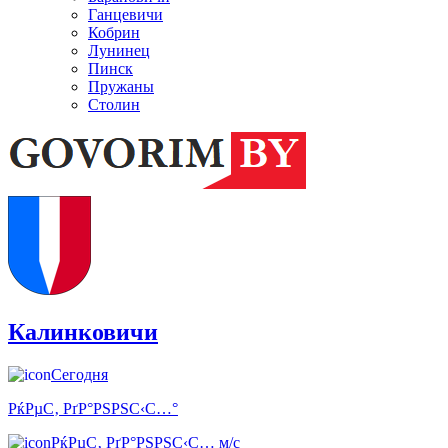
Ганцевичи
Кобрин
Лунинец
Пинск
Пружаны
Столин
Калинковичи
Сегодня
РќРµС‚ РґР°РЅРЅС‹С…°
РќРµС‚ РґР°РЅРЅС‹С… м/с