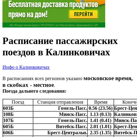
Расписание пассажирских
поездов в Калинковичах
Инфо о Калинковичах
московское время,
В расписаниях всех регионов указано
в скобках - местное
.
Поезда дальнего следования:
Поезд
Станция отправления
Время
Конечн
603Б
Гомель-Пасс.
0.56 (23.56)
Брест-Цен
108Б
Минск-Пасс.
1.13 (0.13)
Калинков
107Б
Гомель-Пасс.
1.41 (0.41)
Минск-Па
605Б
Витебск-Пасс.
2.01 (1.01)
Брест-Цен
606Б
Брест-Центральн.
2.35 (1.35)
Витебск-П