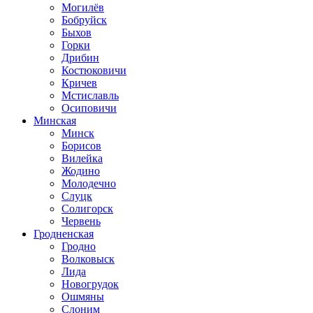
Могилёв
Бобруйск
Быхов
Горки
Дрибин
Костюковичи
Кричев
Мстиславль
Осиповичи
Минская
Минск
Борисов
Вилейка
Жодино
Молодечно
Слуцк
Солигорск
Червень
Гродненская
Гродно
Волковыск
Лида
Новогрудок
Ошмяны
Слоним