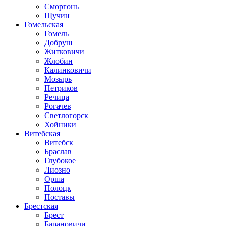
Сморгонь
Щучин
Гомельская
Гомель
Добруш
Житковичи
Жлобин
Калинковичи
Мозырь
Петриков
Речица
Рогачев
Светлогорск
Хойники
Витебская
Витебск
Браслав
Глубокое
Лиозно
Орша
Полоцк
Поставы
Брестская
Брест
Барановичи