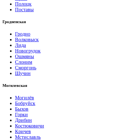
Полоцк
Поставы
Гродненская
Гродно
Волковыск
Лида
Новогрудок
Ошмяны
Слоним
Сморгонь
Щучин
Могилевская
Могилёв
Бобруйск
Быхов
Горки
Дрибин
Костюковичи
Кричев
Мстиславль