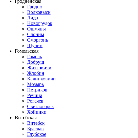
Гродненская
Гродно
Волковыск
Лида
Новогрудок
Ошмяны
Слоним
Сморгонь
Щучин
Гомельская
Гомель
Добруш
Житковичи
Жлобин
Калинковичи
Мозырь
Петриков
Речица
Рогачев
Светлогорск
Хойники
Витебская
Витебск
Браслав
Глубокое