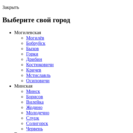
Закрыть
Выберите свой город
Могилевская
Могилёв
Бобруйск
Быхов
Горки
Дрибин
Костюковичи
Кричев
Мстиславль
Осиповичи
Минская
Минск
Борисов
Вилейка
Жодино
Молодечно
Слуцк
Солигорск
Червень