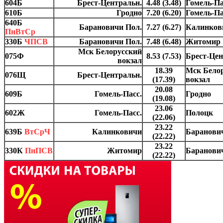
604Б
Брест-Центральн.
4.48 (3.48)
Гомель-Па
610Б
Гродно
7.20 (6.20)
Гомель-Па
640Б
Барановичи Пол.
7.27 (6.27)
Калинков
ПнВтСр
330Б
ЧПСВ
Барановичи Пол.
7.48 (6.48)
Житомир
Мск Белорусский
075Ф
8.53 (7.53)
Брест-Цен
вокзал
18.39
Мск Бело
076Щ
Брест-Центральн.
(17.39)
вокзал
20.08
609Б
Гомель-Пасс.
Гродно
(19.08)
23.06
602Ж
Гомель-Пасс.
Полоцк
(22.06)
23.22
639Б
ВтСрЧ
Калинковичи
Баранови
(22.22)
23.22
330К
ПнПСВ
Житомир
Баранови
(22.22)