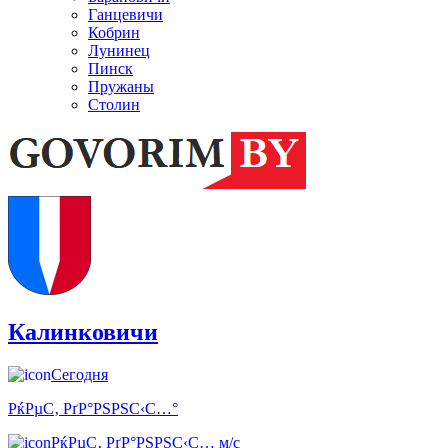
Ганцевичи
Кобрин
Лунинец
Пинск
Пружаны
Столин
Калинковичи
Сегодня
РќРµС‚ РґР°РЅРЅС‹С…°
РќРµС‚ РґР°РЅРЅС‹С… м/с