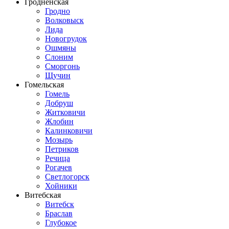
Гродненская
Гродно
Волковыск
Лида
Новогрудок
Ошмяны
Слоним
Сморгонь
Щучин
Гомельская
Гомель
Добруш
Житковичи
Жлобин
Калинковичи
Мозырь
Петриков
Речица
Рогачев
Светлогорск
Хойники
Витебская
Витебск
Браслав
Глубокое