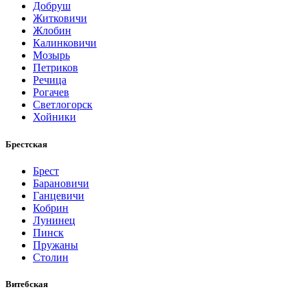
Добруш
Житковичи
Жлобин
Калинковичи
Мозырь
Петриков
Речица
Рогачев
Светлогорск
Хойники
Брестская
Брест
Барановичи
Ганцевичи
Кобрин
Лунинец
Пинск
Пружаны
Столин
Витебская