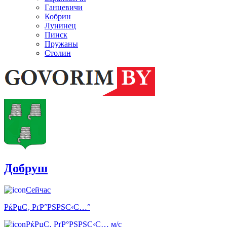
Ганцевичи
Кобрин
Лунинец
Пинск
Пружаны
Столин
Добруш
Сейчас
РќРµС‚ РґР°РЅРЅС‹С…°
РќРµС‚ РґР°РЅРЅС‹С… м/с