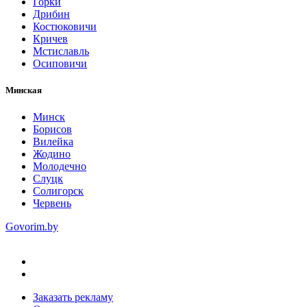
Горки
Дрибин
Костюковичи
Кричев
Мстиславль
Осиповичи
Минская
Минск
Борисов
Вилейка
Жодино
Молодечно
Слуцк
Солигорск
Червень
Govorim.by
Заказать рекламу