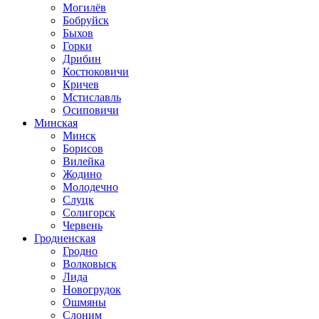
Могилёв
Бобруйск
Быхов
Горки
Дрибин
Костюковичи
Кричев
Мстиславль
Осиповичи
Минская
Минск
Борисов
Вилейка
Жодино
Молодечно
Слуцк
Солигорск
Червень
Гродненская
Гродно
Волковыск
Лида
Новогрудок
Ошмяны
Слоним