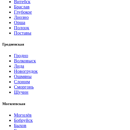
Витебск
Браслав
Глубокое
Лиозно
Орша
Полоцк
Поставы
Гродненская
Гродно
Волковыск
Лида
Новогрудок
Ошмяны
Слоним
Сморгонь
Щучин
Могилевская
Могилёв
Бобруйск
Быхов