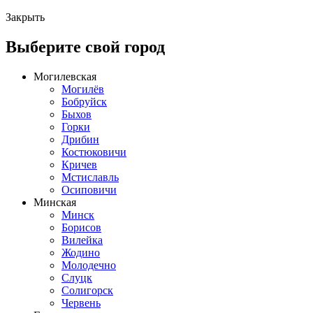
Закрыть
Выберите свой город
Могилевская
Могилёв
Бобруйск
Быхов
Горки
Дрибин
Костюковичи
Кричев
Мстиславль
Осиповичи
Минская
Минск
Борисов
Вилейка
Жодино
Молодечно
Слуцк
Солигорск
Червень