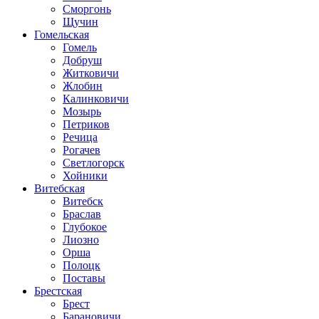
Сморгонь
Щучин
Гомельская
Гомель
Добруш
Житковичи
Жлобин
Калинковичи
Мозырь
Петриков
Речица
Рогачев
Светлогорск
Хойники
Витебская
Витебск
Браслав
Глубокое
Лиозно
Орша
Полоцк
Поставы
Брестская
Брест
Барановичи