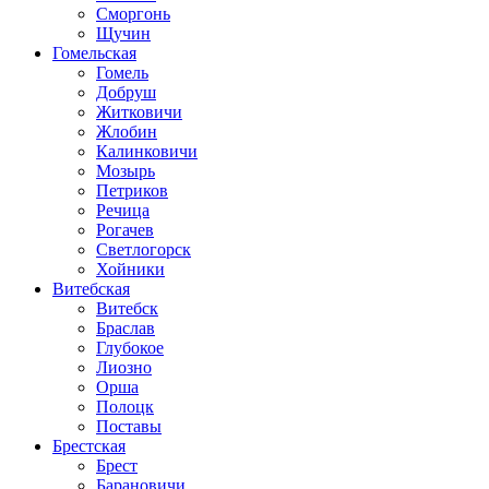
Сморгонь
Щучин
Гомельская
Гомель
Добруш
Житковичи
Жлобин
Калинковичи
Мозырь
Петриков
Речица
Рогачев
Светлогорск
Хойники
Витебская
Витебск
Браслав
Глубокое
Лиозно
Орша
Полоцк
Поставы
Брестская
Брест
Барановичи