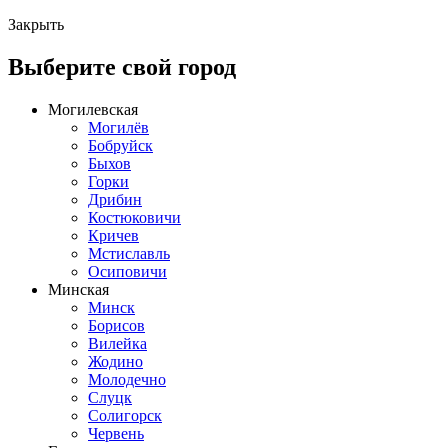
Закрыть
Выберите свой город
Могилевская
Могилёв
Бобруйск
Быхов
Горки
Дрибин
Костюковичи
Кричев
Мстиславль
Осиповичи
Минская
Минск
Борисов
Вилейка
Жодино
Молодечно
Слуцк
Солигорск
Червень