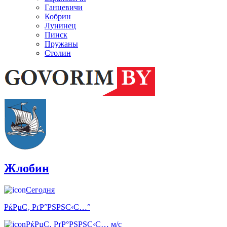
Ганцевичи
Кобрин
Лунинец
Пинск
Пружаны
Столин
Жлобин
Сегодня
РќРµС‚ РґР°РЅРЅС‹С…°
РќРµС‚ РґР°РЅРЅС‹С… м/с