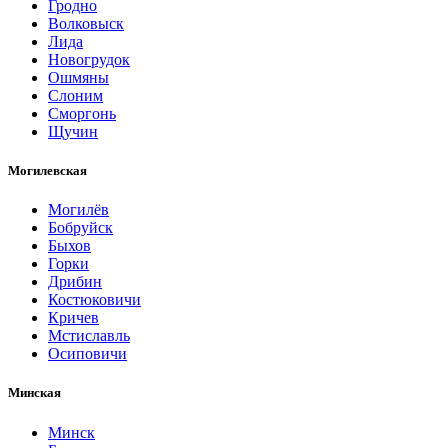
Гродно
Волковыск
Лида
Новогрудок
Ошмяны
Слоним
Сморгонь
Щучин
Могилевская
Могилёв
Бобруйск
Быхов
Горки
Дрибин
Костюковичи
Кричев
Мстиславль
Осиповичи
Минская
Минск