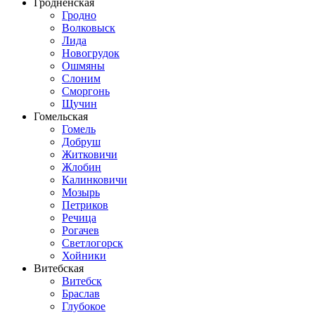
Гродненская
Гродно
Волковыск
Лида
Новогрудок
Ошмяны
Слоним
Сморгонь
Щучин
Гомельская
Гомель
Добруш
Житковичи
Жлобин
Калинковичи
Мозырь
Петриков
Речица
Рогачев
Светлогорск
Хойники
Витебская
Витебск
Браслав
Глубокое