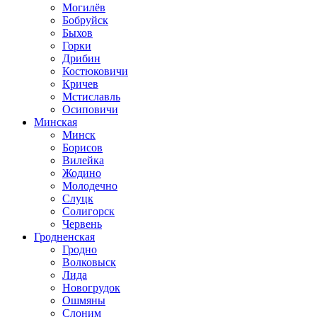
Могилёв
Бобруйск
Быхов
Горки
Дрибин
Костюковичи
Кричев
Мстиславль
Осиповичи
Минская
Минск
Борисов
Вилейка
Жодино
Молодечно
Слуцк
Солигорск
Червень
Гродненская
Гродно
Волковыск
Лида
Новогрудок
Ошмяны
Слоним