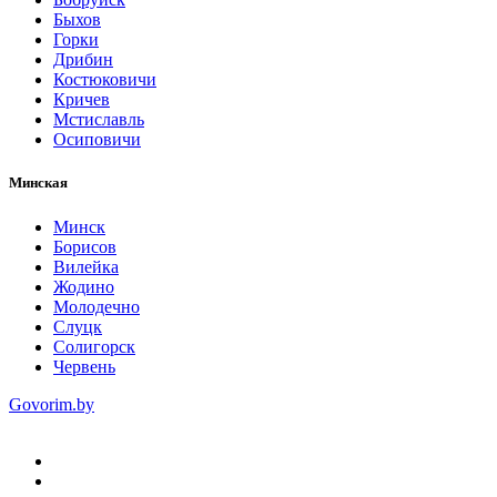
Быхов
Горки
Дрибин
Костюковичи
Кричев
Мстиславль
Осиповичи
Минская
Минск
Борисов
Вилейка
Жодино
Молодечно
Слуцк
Солигорск
Червень
Govorim.by