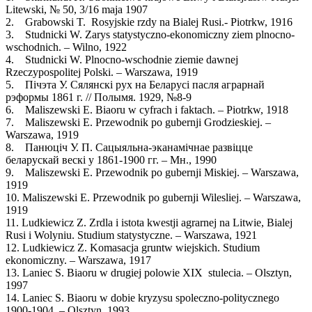
Litewski, № 50, 3/16 maja 1907
2. Grabowski T. Rosyjskie rzdy na Bialej Rusi.- Piotrkw, 1916
3. Studnicki W. Zarys statystyczno-ekonomiczny ziem plnocno-
wschodnich. – Wilno, 1922
4. Studnicki W. Plnocno-wschodnie ziemie dawnej
Rzeczypospolitej Polski. – Warszawa, 1919
5. Пічэта У. Сялянскі рух на Беларусі пасля аграрнай
рэформы 1861 г. // Полымя. 1929, №8-9
6. Maliszewski E. Biaoru w cyfrach i faktach. – Piotrkw, 1918
7. Maliszewski E. Przewodnik po gubernji Grodzieskiej. –
Warszawa, 1919
8. Панюціч У. П. Сацыяльна-эканамічнае развіцце
беларускай вескі у 1861-1900 гг. – Мн., 1990
9. Maliszewski E. Przewodnik po gubernji Miskiej. – Warszawa,
1919
10. Maliszewski E. Przewodnik po gubernji Wilesliej. – Warszawa,
1919
11. Ludkiewicz Z. Zrdla i istota kwestji agrarnej na Litwie, Bialej
Rusi i Wolyniu. Studium statystyczne. – Warszawa, 1921
12. Ludkiewicz Z. Komasacja gruntw wiejskich. Studium
ekonomiczny. – Warszawa, 1917
13. Laniec S. Biaoru w drugiej polowie XIX stulecia. – Olsztyn,
1997
14. Laniec S. Biaoru w dobie kryzysu spoleczno-politycznego
1900-1904. – Olsztyn, 1993