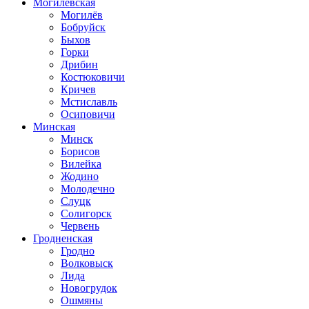
Могилевская
Могилёв
Бобруйск
Быхов
Горки
Дрибин
Костюковичи
Кричев
Мстиславль
Осиповичи
Минская
Минск
Борисов
Вилейка
Жодино
Молодечно
Слуцк
Солигорск
Червень
Гродненская
Гродно
Волковыск
Лида
Новогрудок
Ошмяны