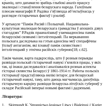
крыніц, што дапамагло зрабіць глыбокі аналіз працэсу
эвалюцыі і станаўлення беларускага народа. Галоўным
плюсам манаграфіі Р. Радзіка з’яўляецца аб’ектыўнасць у
разглядзе гістарычных фактаў і рэаліяў.
У артыкуле “Паміж Расіяй і Польшчай. Нацыянальна-
культутная эвалюцыя беларускага грамадства ў апошніх дзвух
стагоддзях” Р.Радзік прааналізаваў узаемаадносіны паміж
беларускімі сялянамі і інтэлігенцыяй. Па меркаванню
польскага даследчыка на гэтыя адносіны меў спецыфічны
ўплыў антаганізм, які існаваў паміж сялянствам і
інтэлігенцыяй у этнічна расійскіх губернях[18; с.62].
Такім чынам, варта падкрэсліць, што ў розныя перыяды
развіцця польскай гістарычнай навукі з’яляліся працы, у якіх
так, ці інакш даследаваліся і аналізаваліся розныя аспекты
гісторыі сялянства Беларусі ў 1861-1914 гг. Работы польскіх
гісторыкаў прадстаўляюць вялікі інтарэс для беларускай
гістарычнай навукі, таму, што даюць магчымасць дапоўніць
гістарычную карціну развіцця беларуска-літоўскіх губерняў у
складзе Расійскай імперыі новымі фактамі і дадзенымі.
Літаратура:
1. Skirmundt K.`Stronnictwo krajowe Litwy i Bialejrusi // Kurjer