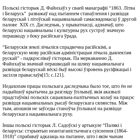
Польскі гісторык Д. Файнхаўз у сваей манаграфіі “1863. Літва
і Беларусь” разважаў над пытаннем станаўлення і развіцця
беларускай і літоўскай нацыянальнай самасвядомасці ў другой
палове XIX ст. Даследчык, у прыватнасці, адзначаў, што
беларускі нацыянальны і культурны рух сустрэў значную
перашкоду з боку расійскага ўрада.
“Беларускія землі лічыліся спрадвечна расійскімі, а
беларускую мову расійская адміністрацыя лічыла дыялектам
рускай” - падкрэсліваў гісторык. Па меркаванню Д.
Файнхаўза значнай перашкодай на шляху нацыянальнага
развіцця беларускай вёскі быў высокі ўзровень русіфікацыі і
засілля праваслаўя[15; с.121].
Недахопам працы польскага даследчыка было тое, што ён не
падыйшоў крытычна да разгляду ўплываў, якія аказвалі
прадстаўнікі польскіх сацыяльна-палітычных колаў на працэс
развіцця нацыянальных рысаў беларускага сялянства. Між
тым, апошнія не заўседы станоўча ўплывалі на развіцце
беларускага нацыянальнага руху.
Іншы польскі гісторык Л. Садоўскі у артыкуле “Палякі і
беларусы: стэрыятып неантаганістычнага суіснення (1864-
1918)” спрабаваў адказаць на пытанне, што і якім чынам