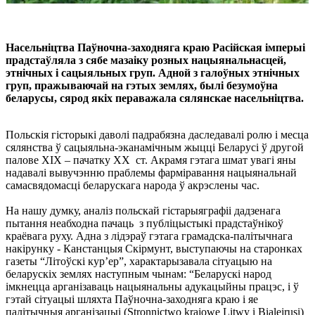
Насельніцтва Паўночна-заходняга краю Расійская імперыі
прадстаўляла з сябе мазаіку розных нацыянальнасцей,
этнічных і сацыяльных груп. Адной з галоўных этнічных
груп, пражываючай на гэтых землях, былі безумоўна
беларусы, сярод якіх пераважала сялянскае насельніцтва.
Польскія гісторыкі даволі падрабязна даследавалі ролю і месца
сялянства ў сацыяльна-эканамічным жыцці Беларусі ў другой
палове ХІХ – пачатку ХХ ст. Акрамя гэтага шмат увагі яны
надавалі вывучэнню праблемы фарміравання нацыянальнай
самасвядомасці беларускага народа ў акрэслены час.
На нашу думку, аналіз польскай гістарыяграфіі дадзенага
пытання неабходна пачаць з публіцыстыкі прадстаўнікоў
краёвага руху. Адна з лідэраў гэтага грамадска-палітычнага
накірунку - Канстанцыя Скірмунт, выступаючы на старонках
газеты “Літоўскі кур’ер”, характарызавала сітуацыю на
беларускіх землях наступным чынам: “Беларускі народ
імкнецца арганізаваць нацыянальны адукацыйны працэс, і ў
гэтай сітуацыі шляхта Паўночна-заходняга краю і яе
палітычныя арганізацыі (Stronnictwo krajowe Litwy i Bialejrusi)