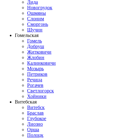
Лида
Новогрудок
Ошмяны
Слоним
Сморгонь
Щучин
Гомельская
Гомель
Добруш
Житковичи
Жлобин
Калинковичи
Мозырь
Петриков
Речица
Рогачев
Светлогорск
Хойники
Витебская
Витебск
Браслав
Глубокое
Лиозно
Орша
Полоцк