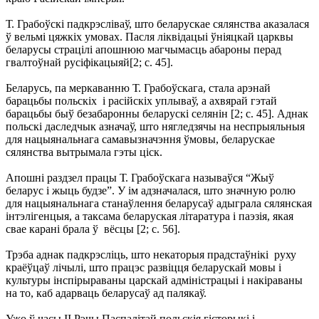
Т. Грабоўскі падкрэсліваў, што беларускае сялянства аказалася
ў вельмі цяжкіх умовах. Пасля ліквідацыі ўніяцкай царквы
беларусы страцілі апошнюю магчымасць абароны перад
гвалтоўнай русіфікацыяй[2; с. 45].
Беларусь, па меркаванню Т. Грабоўскага, стала арэнай
барацьбы польскіх і расійскіх уплываў, а ахвярай гэтай
барацьбы быў безабаронны беларускі селянін [2; с. 45]. Аднак
польскі даследчык азначаў, што нягледзячы на неспрыяльныя
для нацыянальнага самавызначэння ўмовы, беларускае
сялянства вытрымала гэты ціск.
Апошні раздзел працы Т. Грабоўскага называўся “Жыў
беларус і жыць будзе”. У ім адзначалася, што значную ролю
для нацыянальнага станаўлення беларусаў адыграла сялянская
інтэлігенцыя, а таксама беларуская літаратура і паэзія, якая
свае карані брала ў вёсцы [2; с. 56].
Трэба аднак падкрэсліць, што некаторыя прадстаўнікі руху
краёўцаў лічылі, што працэс развіцця беларускай мовы і
культуры інспірыраваны царскай адміністрацыі і накіраваны
на то, каб адарваць беларусаў ад палякаў.
Ужо ў часы ІІ Рэчы Паспалітай польскія гісторыкі і