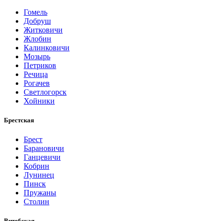
Гомель
Добруш
Житковичи
Жлобин
Калинковичи
Мозырь
Петриков
Речица
Рогачев
Светлогорск
Хойники
Брестская
Брест
Барановичи
Ганцевичи
Кобрин
Лунинец
Пинск
Пружаны
Столин
Витебская