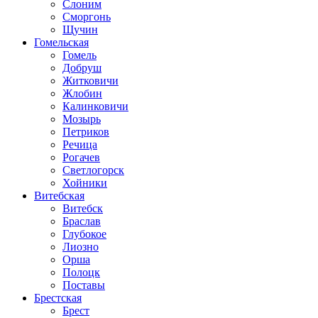
Слоним
Сморгонь
Щучин
Гомельская
Гомель
Добруш
Житковичи
Жлобин
Калинковичи
Мозырь
Петриков
Речица
Рогачев
Светлогорск
Хойники
Витебская
Витебск
Браслав
Глубокое
Лиозно
Орша
Полоцк
Поставы
Брестская
Брест