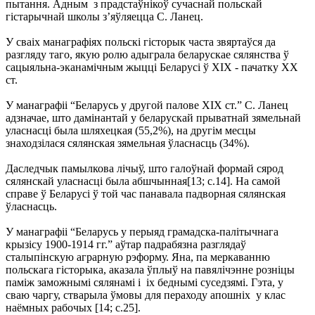
пытання. Адным з прадстаўнікоў сучаснай польскай
гістарычнай школы з’яўляецца С. Ланец.
У сваіх манаграфіях польскі гісторык часта звяртаўся да
разгляду таго, якую ролю адыграла беларускае сялянства ў
сацыяльна-эканамічным жыцці Беларусі ў XIX - пачатку XX
ст.
У манаграфіі “Беларусь у другой палове ХІХ ст.” С. Ланец
адзначае, што дамінантай у беларускай прыватнай зямельнай
уласнасці была шляхецкая (55,2%), на другім месцы
знаходзілася сялянская зямельная ўласнасць (34%).
Даследчык памылкова лічыў, што галоўнай формай сярод
сялянскай уласнасці была абшчынная[13; с.14]. На самой
справе ў Беларусі ў той час панавала падворная сялянская
ўласнасць.
У манаграфіі “Беларусь у перыяд грамадска-палітычнага
крызісу 1900-1914 гг.” аўтар падрабязна разглядаў
сталыпінскую аграрную рэформу. Яна, па меркаванню
польскага гісторыка, аказала ўплыў на павялічэнне розніцы
паміж заможнымі сялянамі і іх беднымі суседзямі. Гэта, у
сваю чаргу, стварыла ўмовы для пераходу апошніх у клас
наёмных рабочых [14; с.25].