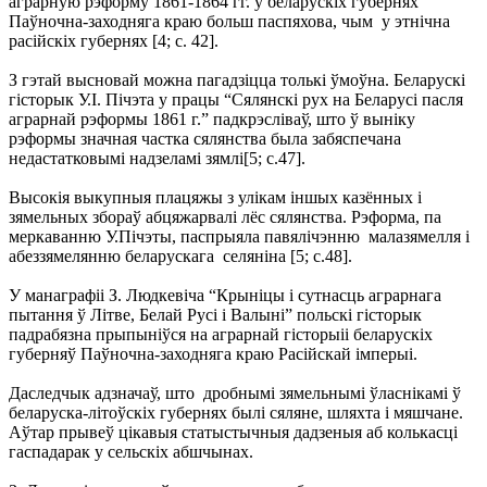
аграрную рэформу 1861-1864 гг. у беларускіх губернях
Паўночна-заходняга краю больш паспяхова, чым у этнічна
расійскіх губернях [4; с. 42].
З гэтай высновай можна пагадзіцца толькі ўмоўна. Беларускі
гісторык У.І. Пічэта у працы “Сялянскі рух на Беларусі пасля
аграрнай рэформы 1861 г.” падкрэсліваў, што ў выніку
рэформы значная частка сялянства была забяспечана
недастатковымі надзеламі зямлі[5; с.47].
Высокія выкупныя плацяжы з улікам іншых казённых і
зямельных збораў абцяжарвалі лёс сялянства. Рэформа, па
меркаванню У.Пічэты, паспрыяла павялічэнню малазямелля і
абеззямелянню беларускага селяніна [5; с.48].
У манаграфіі З. Людкевіча “Крыніцы і сутнасць аграрнага
пытання ў Літве, Белай Русі і Валыні” польскі гісторык
падрабязна прыпыніўся на аграрнай гісторыіі беларускіх
губерняў Паўночна-заходняга краю Расійскай імперыі.
Даследчык адзначаў, што дробнымі зямельнымі ўласнікамі ў
беларуска-літоўскіх губернях былі сяляне, шляхта і мяшчане.
Аўтар прывеў цікавыя статыстычныя дадзеныя аб колькасці
гаспадарак у сельскіх абшчынах.