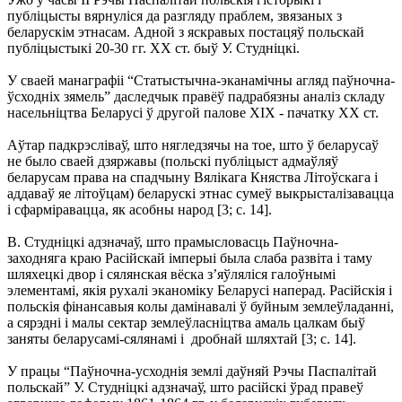
публіцысты вярнуліся да разгляду праблем, звязаных з
беларускім этнасам. Адной з яскравых постацяў польскай
публіцыстыкі 20-30 гг. XX ст. быў У. Студніцкі.
У сваей манаграфіі “Статыстычна-эканамічны агляд паўночна-
ўсходніх зямель” даследчык правёў падрабязны аналіз складу
насельніцтва Беларусі ў другой палове XIX - пачатку XX ст.
Аўтар падкрэсліваў, што нягледзячы на тое, што ў беларусаў
не было сваей дзяржавы (польскі публіцыст адмаўляў
беларусам права на спадчыну Вялікага Княства Літоўскага і
аддаваў яе літоўцам) беларускі этнас сумеў выкрысталізавацца
і сфарміравацца, як асобны народ [3; с. 14].
В. Студніцкі адзначаў, што прамысловасць Паўночна-
заходняга краю Расійскай імперыі была слаба развіта і таму
шляхецкі двор і сялянская вёска з’яўляліся галоўнымі
элементамі, якія рухалі эканоміку Беларусі наперад. Расійскія і
польскія фінансавыя колы дамінавалі ў буйным землеўладанні,
а сярэдні і малы сектар землеўласніцтва амаль цалкам быў
заняты беларусамі-сялянамі і дробнай шляхтай [3; с. 14].
У працы “Паўночна-усходнія землі даўняй Рэчы Паспалітай
польскай” У. Студніцкі адзначаў, што расійскі ўрад правеў