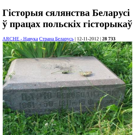
Гісторыя сялянства Беларусі
ў працах польскіх гісторыкаў
ARCHE - Навука
Страна Беларусь
| 12-11-2012
|
28 733