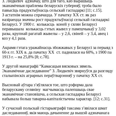
З. Людкевіч адзначаў, што для таго, каб вырашыць
эканамічныя праблемы беларускіх губерняў, трэба было
павысіць прадуктыўнасць сельскай гаспадаркі [11; с.15].
З астатнім можна спрачацца. У пачатку XX ст. як раз
назіраецца значны рост прадуктыўнасці сельскай гаспадаркі
Беларусі. У 1900 г. колькасць коней у сялян Беларусі
перавышала колькасць гэтых жывел у памешчыкаў у 3,02
разы, крупнай рагатай жывелы – у 2,6, свіней – у 3,4, авец і
коз у 4,1 раза.
Акрамя гэтага уражайнасць збожжавых у Беларусі за перыяд з
60-х гг. XIX в. да пачатку XX ст. паднялася на 60%, з 1900 па
1913 г. – на 25,8% [8; с.78].
У другой манаграфіі “Камасацыя вясковых зямель.
Эканамічнае даследаванне” З. Людкевіч звярнуўся да разгляду
сталыпінскіх аграрных пераўтварэнняў у пачатку XX ст.
Высновай аўтара з’яўлялася тое, што рэформа дала
беларускаму селяніну магчымасць палепшыць свае
эканамічнае становішча, а сельская гаспадарка Беларусі
набывала больш таварна-капіталістычны характар. [12; с.31].
У сучаснай польскай гістарыяграфіі таксама з’явілася шмат
даследаванняў, якія маюць дачыненне да вышэй адзначанага