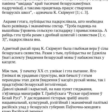
павінна “закідаць” край тысячамі беларускамоўных
падручнікаў, а таксама працягваць працэс стварэння
беларускіх школ”, - адзначала К. Скірмунт [1; с. 3].
Акрамя гэтага, публіцыстка падкрэслівала, што неабходна
было развіваць і эканамічны сектар. “Трэба падняць на
вышэйшы ўзровень сельскую гаспадарку і прамысловасць. А
рабіць гэта трэба разам з дробнай шляхтай і сялянствам [1; с.
3]”, падкрэслівала яна.
Адметнай рысай прац К. Скірмунт была глыбокая вера ў сілы
беларускага сялянства. Разам з тым, публіцыстка не ўдзяліла
ўвагі аспекту ўвядзення беларускай мовы ў набажэнствах у
касцеле.
Між тым, ў пачатку XX ст. узнікае і гэта пытанне. Яго
ўзнімалі як урадавыя структуры, якія бачылі ў гэтым
пераходны этап дзеля ўвядзення ў касцёл рускай мовы, так і
прадстаўнікі беларускай інтэлігенцыі.
Даволі цікавай і карыснай, на наш пункт гледжання,
з’яўляецца манаграфія Т. Грабоўскага “Рускае праўленне ў
Белай Русі”. У даследаванні гісторык зрабіў аналіз
нацыянальнай, культурнай, рэлігійнай і эканамічнай палітыкі
расійскіх улад у беларускіх губернях Паўночна-заходняга
краю Расійскай імперыі.