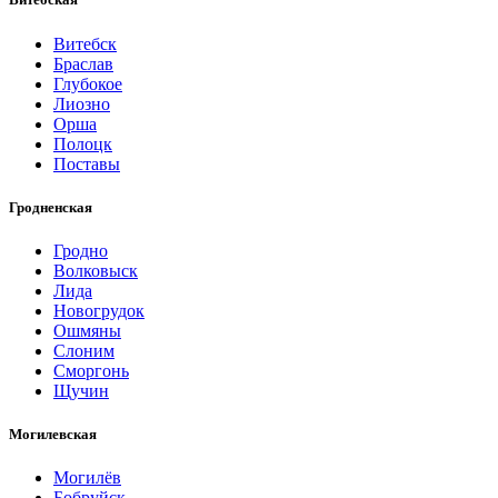
Витебск
Браслав
Глубокое
Лиозно
Орша
Полоцк
Поставы
Гродненская
Гродно
Волковыск
Лида
Новогрудок
Ошмяны
Слоним
Сморгонь
Щучин
Могилевская
Могилёв
Бобруйск