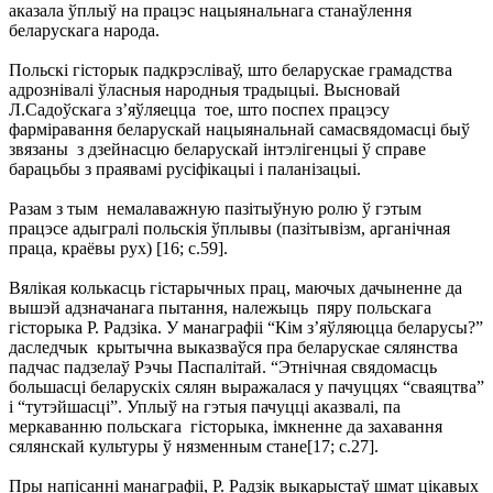
аказала ўплыў на працэс нацыянальнага станаўлення
беларускага народа.
Польскі гісторык падкрэсліваў, што беларускае грамадства
адрознівалі ўласныя народныя традыцыі. Высновай
Л.Садоўскага з’яўляецца тое, што поспех працэсу
фарміравання беларускай нацыянальнай самасвядомасці быў
звязаны з дзейнасцю беларускай інтэлігенцыі ў справе
барацьбы з праявамі русіфікацыі і паланізацыі.
Разам з тым немалаважную пазітыўную ролю ў гэтым
працэсе адыгралі польскія ўплывы (пазітывізм, арганічная
праца, краёвы рух) [16; с.59].
Вялікая колькасць гістарычных прац, маючых дачыненне да
вышэй адзначанага пытання, належыць пяру польскага
гісторыка Р. Радзіка. У манаграфіі “Кім з’яўляюцца беларусы?”
даследчык крытычна выказваўся пра беларускае сялянства
падчас падзелаў Рэчы Паспалітай. “Этнічная свядомасць
большасці беларускіх сялян выражалася у пачуццях “сваяцтва”
і “тутэйшасці”. Уплыў на гэтыя пачуцці аказвалі, па
меркаванню польскага гісторыка, імкненне да захавання
сялянскай культуры ў нязменным стане[17; с.27].
Пры напісанні манаграфіі, Р. Радзік выкарыстаў шмат цікавых