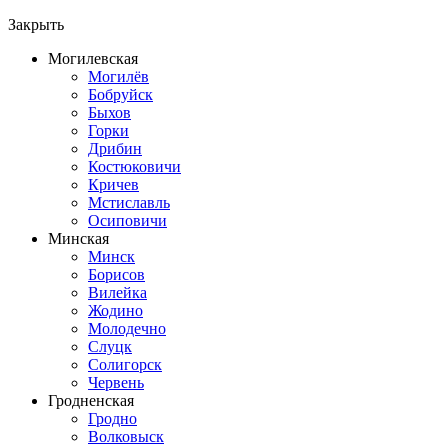
Закрыть
Могилевская
Могилёв
Бобруйск
Быхов
Горки
Дрибин
Костюковичи
Кричев
Мстиславль
Осиповичи
Минская
Минск
Борисов
Вилейка
Жодино
Молодечно
Слуцк
Солигорск
Червень
Гродненская
Гродно
Волковыск