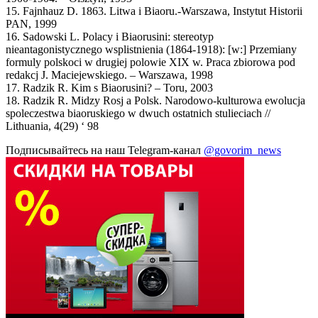
15. Fajnhauz D. 1863. Litwa i Biaoru.-Warszawa, Instytut Historii
PAN, 1999
16. Sadowski L. Polacy i Biaorusini: stereotyp
nieantagonistycznego wsplistnienia (1864-1918): [w:] Przemiany
formuly polskoci w drugiej polowie XIX w. Praca zbiorowa pod
redakcj J. Maciejewskiego. – Warszawa, 1998
17. Radzik R. Kim s Biaorusini? – Toru, 2003
18. Radzik R. Midzy Rosj a Polsk. Narodowo-kulturowa ewolucja
spoleczestwa biaoruskiego w dwuch ostatnich stulieciach //
Lithuania, 4(29) ‘ 98
Подписывайтесь на наш Telegram-канал
@govorim_news