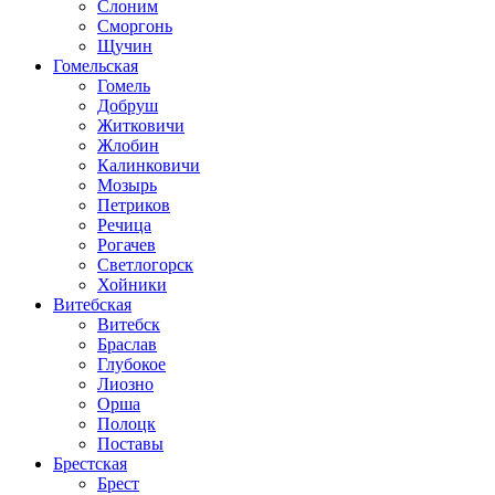
Слоним
Сморгонь
Щучин
Гомельская
Гомель
Добруш
Житковичи
Жлобин
Калинковичи
Мозырь
Петриков
Речица
Рогачев
Светлогорск
Хойники
Витебская
Витебск
Браслав
Глубокое
Лиозно
Орша
Полоцк
Поставы
Брестская
Брест