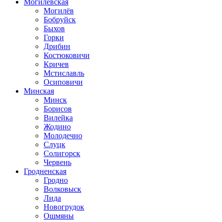
Могилевская
Могилёв
Бобруйск
Быхов
Горки
Дрибин
Костюковичи
Кричев
Мстиславль
Осиповичи
Минская
Минск
Борисов
Вилейка
Жодино
Молодечно
Слуцк
Солигорск
Червень
Гродненская
Гродно
Волковыск
Лида
Новогрудок
Ошмяны