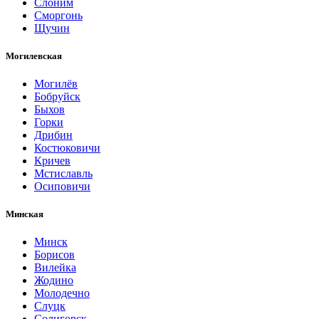
Слоним
Сморгонь
Щучин
Могилевская
Могилёв
Бобруйск
Быхов
Горки
Дрибин
Костюковичи
Кричев
Мстиславль
Осиповичи
Минская
Минск
Борисов
Вилейка
Жодино
Молодечно
Слуцк
Солигорск