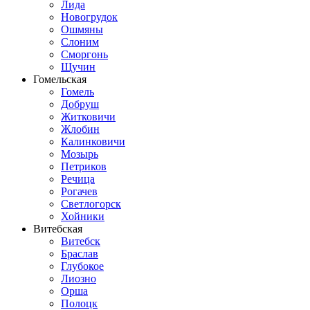
Лида
Новогрудок
Ошмяны
Слоним
Сморгонь
Щучин
Гомельская
Гомель
Добруш
Житковичи
Жлобин
Калинковичи
Мозырь
Петриков
Речица
Рогачев
Светлогорск
Хойники
Витебская
Витебск
Браслав
Глубокое
Лиозно
Орша
Полоцк