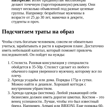
Интересно!
Более продвинутые миллионеры
делают точечную (таргетированную) рекламу. Они
пишут несколько объявлений под разные целевые
группы. Например: безработные мужчины в
возрасте от 25 до 30 лет, мамочки в декрете,
студенты и проч.
Подсчитаем траты на образ
Чтобы стать богатым человеком, совсем не обязательно
учиться, зарабатывать и расти в карьерном плане. Достаточно
иметь небольшой капитал, который поможет привлечь
последователей. Он пойдет на нужды:
Стилиста. Разовая консультация у специалиста
обойдется в 35-50р. Стилист сделает из любого
обычного парня уверенного мужчину, которому все по
плечу.
Аренда усадьбы или дома. Порядка 175р в сутки.
Можно найти и дешевле. Хороший коттедж с
внутренним убранством.
Аренда одежды (костюма). Любой уважающий себя
бизнесмен должен иметь дорогие шмотки. Костюм – это
венец успешности. Лучше, чтобы это был известный
бренд. Например, Armani или BRIONI. Еще порядка 60-