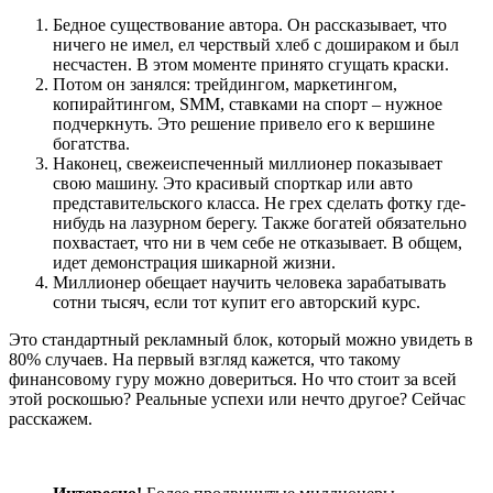
Бедное существование автора. Он рассказывает, что
ничего не имел, ел черствый хлеб с дошираком и был
несчастен. В этом моменте принято сгущать краски.
Потом он занялся: трейдингом, маркетингом,
копирайтингом, SMM, ставками на спорт – нужное
подчеркнуть. Это решение привело его к вершине
богатства.
Наконец, свежеиспеченный миллионер показывает
свою машину. Это красивый спорткар или авто
представительского класса. Не грех сделать фотку где-
нибудь на лазурном берегу. Также богатей обязательно
похвастает, что ни в чем себе не отказывает. В общем,
идет демонстрация шикарной жизни.
Миллионер обещает научить человека зарабатывать
сотни тысяч, если тот купит его авторский курс.
Это стандартный рекламный блок, который можно увидеть в
80% случаев. На первый взгляд кажется, что такому
финансовому гуру можно довериться. Но что стоит за всей
этой роскошью? Реальные успехи или нечто другое? Сейчас
расскажем.