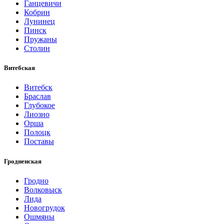
Ганцевичи
Кобрин
Лунинец
Пинск
Пружаны
Столин
Витебская
Витебск
Браслав
Глубокое
Лиозно
Орша
Полоцк
Поставы
Гродненская
Гродно
Волковыск
Лида
Новогрудок
Ошмяны