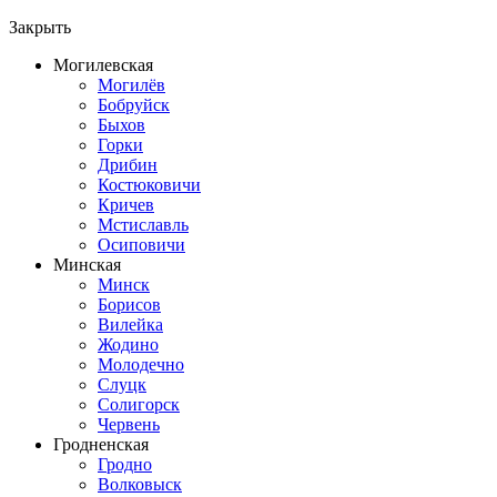
Закрыть
Могилевская
Могилёв
Бобруйск
Быхов
Горки
Дрибин
Костюковичи
Кричев
Мстиславль
Осиповичи
Минская
Минск
Борисов
Вилейка
Жодино
Молодечно
Слуцк
Солигорск
Червень
Гродненская
Гродно
Волковыск