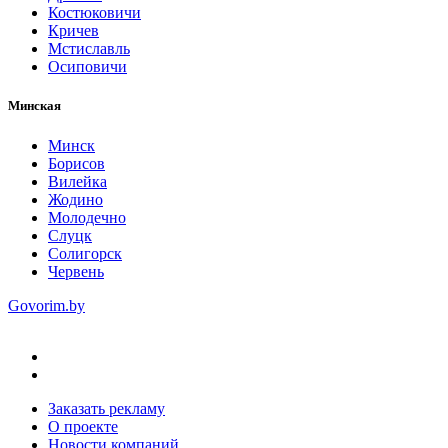
Костюковичи
Кричев
Мстиславль
Осиповичи
Минская
Минск
Борисов
Вилейка
Жодино
Молодечно
Слуцк
Солигорск
Червень
Govorim.by
Заказать рекламу
О проекте
Новости компаний