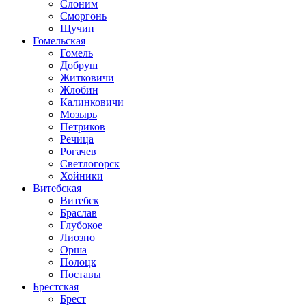
Слоним
Сморгонь
Щучин
Гомельская
Гомель
Добруш
Житковичи
Жлобин
Калинковичи
Мозырь
Петриков
Речица
Рогачев
Светлогорск
Хойники
Витебская
Витебск
Браслав
Глубокое
Лиозно
Орша
Полоцк
Поставы
Брестская
Брест