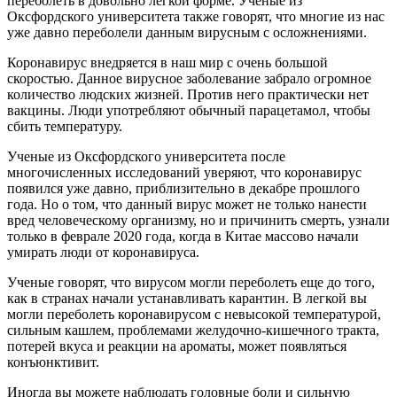
переболеть в довольно легкой форме. Ученые из
Оксфордского университета также говорят, что многие из нас
уже давно переболели данным вирусным с осложнениями.
Коронавирус внедряется в наш мир с очень большой
скоростью. Данное вирусное заболевание забрало огромное
количество людских жизней. Против него практически нет
вакцины. Люди употребляют обычный парацетамол, чтобы
сбить температуру.
Ученые из Оксфордского университета после
многочисленных исследований уверяют, что коронавирус
появился уже давно, приблизительно в декабре прошлого
года. Но о том, что данный вирус может не только нанести
вред человеческому организму, но и причинить смерть, узнали
только в феврале 2020 года, когда в Китае массово начали
умирать люди от коронавируса.
Ученые говорят, что вирусом могли переболеть еще до того,
как в странах начали устанавливать карантин. В легкой вы
могли переболеть коронавирусом с невысокой температурой,
сильным кашлем, проблемами желудочно-кишечного тракта,
потерей вкуса и реакции на ароматы, может появляться
конъюнктивит.
Иногда вы можете наблюдать головные боли и сильную