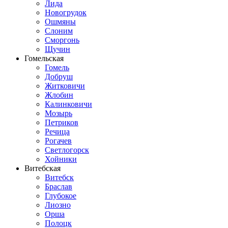
Лида
Новогрудок
Ошмяны
Слоним
Сморгонь
Щучин
Гомельская
Гомель
Добруш
Житковичи
Жлобин
Калинковичи
Мозырь
Петриков
Речица
Рогачев
Светлогорск
Хойники
Витебская
Витебск
Браслав
Глубокое
Лиозно
Орша
Полоцк