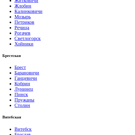
Житковичи
Жлобин
Калинковичи
Мозырь
Петриков
Речица
Рогачев
Светлогорск
Хойники
Брестская
Брест
Барановичи
Ганцевичи
Кобрин
Лунинец
Пинск
Пружаны
Столин
Витебская
Витебск
Браслав