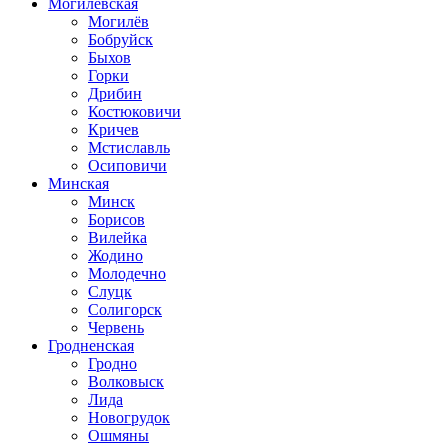
Могилевская
Могилёв
Бобруйск
Быхов
Горки
Дрибин
Костюковичи
Кричев
Мстиславль
Осиповичи
Минская
Минск
Борисов
Вилейка
Жодино
Молодечно
Слуцк
Солигорск
Червень
Гродненская
Гродно
Волковыск
Лида
Новогрудок
Ошмяны