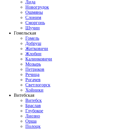
Лида
Новогрудок
Ошмяны
Слоним
Сморгонь
Щучин
Гомельская
Гомель
Добруш
Житковичи
Жлобин
Калинковичи
Мозырь
Петриков
Речица
Рогачев
Светлогорск
Хойники
Витебская
Витебск
Браслав
Глубокое
Лиозно
Орша
Полоцк