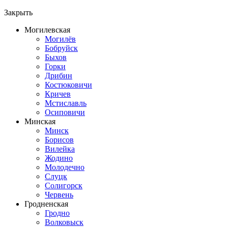
Закрыть
Могилевская
Могилёв
Бобруйск
Быхов
Горки
Дрибин
Костюковичи
Кричев
Мстиславль
Осиповичи
Минская
Минск
Борисов
Вилейка
Жодино
Молодечно
Слуцк
Солигорск
Червень
Гродненская
Гродно
Волковыск