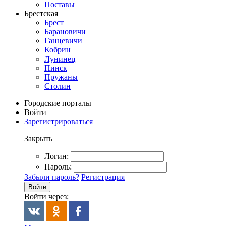
Поставы
Брестская
Брест
Барановичи
Ганцевичи
Кобрин
Лунинец
Пинск
Пружаны
Столин
Городские порталы
Войти
Зарегистрироваться
Закрыть
Логин:
Пароль:
Забыли пароль?
Регистрация
Войти
Войти через: