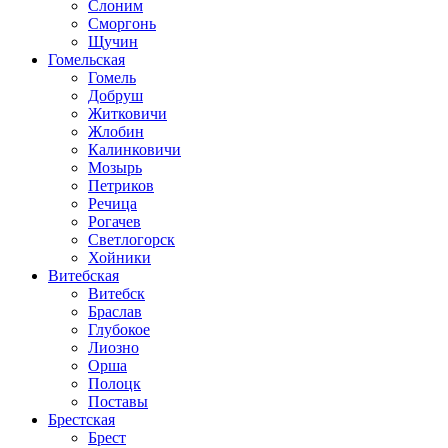
Слоним
Сморгонь
Щучин
Гомельская
Гомель
Добруш
Житковичи
Жлобин
Калинковичи
Мозырь
Петриков
Речица
Рогачев
Светлогорск
Хойники
Витебская
Витебск
Браслав
Глубокое
Лиозно
Орша
Полоцк
Поставы
Брестская
Брест