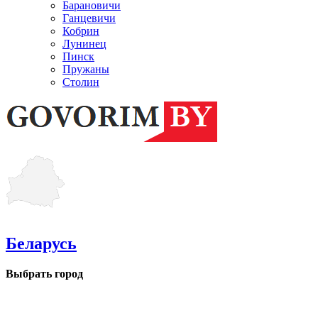
Барановичи
Ганцевичи
Кобрин
Лунинец
Пинск
Пружаны
Столин
Беларусь
Выбрать город