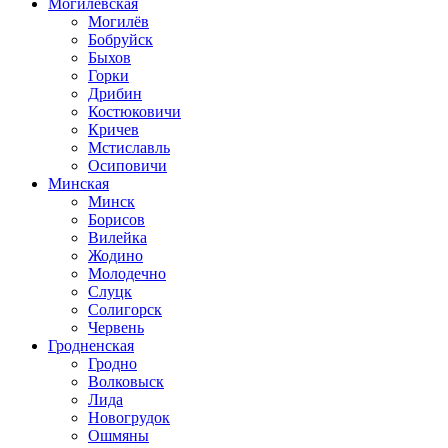
Могилевская
Могилёв
Бобруйск
Быхов
Горки
Дрибин
Костюковичи
Кричев
Мстиславль
Осиповичи
Минская
Минск
Борисов
Вилейка
Жодино
Молодечно
Слуцк
Солигорск
Червень
Гродненская
Гродно
Волковыск
Лида
Новогрудок
Ошмяны